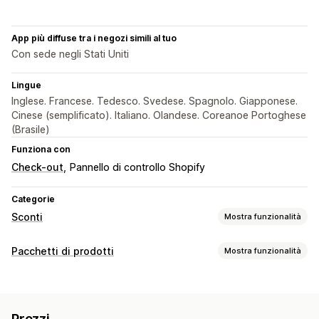
App più diffuse tra i negozi simili al tuo
Con sede negli Stati Uniti
Lingue
Inglese. Francese. Tedesco. Svedese. Spagnolo. Giapponese.
Cinese (semplificato). Italiano. Olandese. Coreanoe Portoghese
(Brasile)
Funziona con
Check-out
Pannello di controllo Shopify
Categorie
Sconti
Mostra funzionalità
Tipo di sconto
Pacchetti di prodotti
Mostra funzionalità
Paga uno, prendi due
Prezzi fissi
Prezzi a più livelli
Tipi di pacchetti
Sconti sui volumi
Scaglioni di quantità
Sconti forfettari
Pacchetti fissi
Multipack
Confezioni di campioncini
Sconti percentuali
Sconti in blocco
Spedizione gratuita
Prezzi