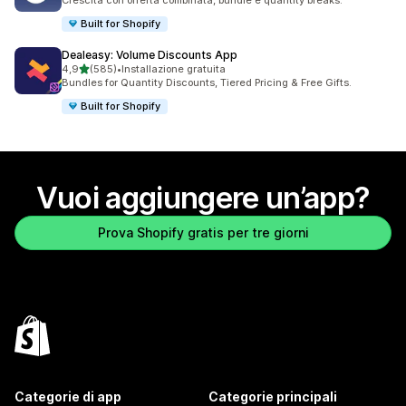
Crescita con offerta combinata, bundle e quantity breaks.
Built for Shopify
Dealeasy: Volume Discounts App
stelle su 5
4,9
(585)
•
Installazione gratuita
585 recensioni totali
Bundles for Quantity Discounts, Tiered Pricing & Free Gifts.
Built for Shopify
Vuoi aggiungere un’app?
Prova Shopify gratis per tre giorni
Categorie di app
Categorie principali