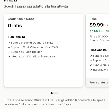
Pacchetti di upselling
Pacchetti di cross-selling
Sconti sul carrello
Regali
Pacchetti di prodotti
Scegli il piano più adatto alla tua attività.
Prodotti digitali
Pacchetti personalizzati
Sconti di upselling
Prezzi impostabili
Gestione sconti
Gratis fino a $300
Base
Prezzi a più livelli
Scaglioni di quantità
Sconti sui volumi
Segmentazione
Analisi
$9.99
Gratis
/me
Sconti sul carrello
Spedizione gratuita
o a $94.68/an
Paga uno, prendi due
Prezzi in blocco
Fino a $1.000 
Funzionalità
Bundle & Quan
Bundle e Sconti Quantità Illimitati
Supporto Chat Veloce Lun-Dom 24/7
Funzionalità
Bundle su Page Builder
Bundle e Sco
Integrazioni Carrello a Scomparsa
Supporto Ch
Bundle su P
Integrazioni
Prova gratuita 
Tutte le spese sono fatturate in USD. Per gli addebiti ricorrenti e le spese
basate sull’utilizzo ricevi una fattura ogni 30 giorni.