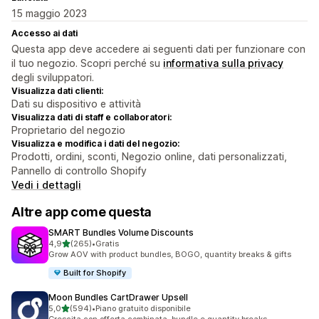
15 maggio 2023
Accesso ai dati
Questa app deve accedere ai seguenti dati per funzionare con
il tuo negozio. Scopri perché su
informativa sulla privacy
degli sviluppatori.
Visualizza dati clienti:
Dati su dispositivo e attività
Visualizza dati di staff e collaboratori:
Proprietario del negozio
Visualizza e modifica i dati del negozio:
Prodotti, ordini, sconti, Negozio online, dati personalizzati,
Pannello di controllo Shopify
Vedi i dettagli
Altre app come questa
SMART Bundles Volume Discounts
stelle su 5
4,9
(265)
•
Gratis
265 recensioni totali
Grow AOV with product bundles, BOGO, quantity breaks & gifts
Built for Shopify
Moon Bundles CartDrawer Upsell
stelle su 5
5,0
(594)
•
Piano gratuito disponibile
594 recensioni totali