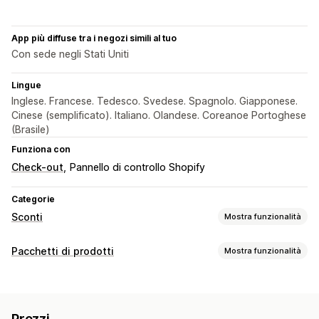
App più diffuse tra i negozi simili al tuo
Con sede negli Stati Uniti
Lingue
Inglese. Francese. Tedesco. Svedese. Spagnolo. Giapponese.
Cinese (semplificato). Italiano. Olandese. Coreanoe Portoghese
(Brasile)
Funziona con
Check-out
Pannello di controllo Shopify
Categorie
Sconti
Mostra funzionalità
Tipo di sconto
Pacchetti di prodotti
Mostra funzionalità
Paga uno, prendi due
Prezzi fissi
Prezzi a più livelli
Tipi di pacchetti
Sconti sui volumi
Scaglioni di quantità
Sconti forfettari
Pacchetti fissi
Multipack
Confezioni di campioncini
Sconti percentuali
Sconti in blocco
Spedizione gratuita
Prezzi