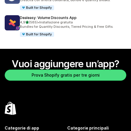
Crescita con offerta combinata, bundle e quantity breaks.
Built for Shopify
Dealeasy: Volume Discounts App
stelle su 5
4,9
(585)
•
Installazione gratuita
585 recensioni totali
Bundles for Quantity Discounts, Tiered Pricing & Free Gifts.
Built for Shopify
Vuoi aggiungere un’app?
Prova Shopify gratis per tre giorni
Categorie di app
Categorie principali