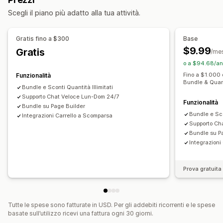
Pacchetti di upselling
Pacchetti di cross-selling
Sconti sul carrello
Regali
Pacchetti di prodotti
Scegli il piano più adatto alla tua attività.
Prodotti digitali
Pacchetti personalizzati
Sconti di upselling
Prezzi impostabili
Gestione sconti
Gratis fino a $300
Base
Prezzi a più livelli
Scaglioni di quantità
Sconti sui volumi
Segmentazione
Analisi
$9.99
Gratis
/me
Sconti sul carrello
Spedizione gratuita
o a $94.68/an
Paga uno, prendi due
Prezzi in blocco
Fino a $1.000 
Funzionalità
Bundle & Quan
Bundle e Sconti Quantità Illimitati
Supporto Chat Veloce Lun-Dom 24/7
Funzionalità
Bundle su Page Builder
Bundle e Sco
Integrazioni Carrello a Scomparsa
Supporto Ch
Bundle su P
Integrazioni
Prova gratuita 
Tutte le spese sono fatturate in USD. Per gli addebiti ricorrenti e le spese
basate sull’utilizzo ricevi una fattura ogni 30 giorni.