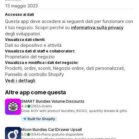
15 maggio 2023
Accesso ai dati
Questa app deve accedere ai seguenti dati per funzionare con
il tuo negozio. Scopri perché su
informativa sulla privacy
degli sviluppatori.
Visualizza dati clienti:
Dati su dispositivo e attività
Visualizza dati di staff e collaboratori:
Proprietario del negozio
Visualizza e modifica i dati del negozio:
Prodotti, ordini, sconti, Negozio online, dati personalizzati,
Pannello di controllo Shopify
Vedi i dettagli
Altre app come questa
SMART Bundles Volume Discounts
stelle su 5
4,9
(265)
•
Gratis
265 recensioni totali
Grow AOV with product bundles, BOGO, quantity breaks & gifts
Built for Shopify
Moon Bundles CartDrawer Upsell
stelle su 5
5,0
(594)
•
Piano gratuito disponibile
594 recensioni totali