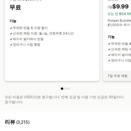
원 플러스 원
대량 가격
$9.99
무료
/월
또는 연 $94.6
Pumper Bund
기능
$1,000의 추가
무제한 번들 & 수량 할인
신속한 채팅 지원: 월~일, 연중무휴 24시간
기능
페이지 빌더에서 번들
무제한 번들 
장바구니 서랍 통합
신속한 채팅 지
페이지 빌더에
장바구니 서랍
7일 무료 체험
모든 비용은 USD(으)로 청구됩니다. 반복 요금 및 사용 기반 요금은 30일마다
청구됩니다.
리뷰
(3,215)