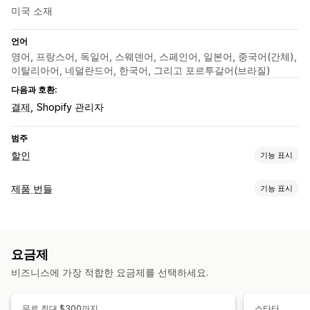
미국 소재
언어
영어, 프랑스어, 독일어, 스웨덴어, 스페인어, 일본어, 중국어(간체),
이탈리아어, 네덜란드어, 한국어, 그리고 포르투갈어(브라질)
다음과 호환:
결제
Shopify 관리자
범주
할인
기능 표시
할인 유형
제품 번들
기능 표시
원 플러스 원
고정 가격
계층별 가격
수량 할인
수량 구분
번들 유형
균일 할인
백분율 할인
대량 할인
무료 배송
카트 할인
기프트
고정 번들
멀티팩
샘플 팩
상향 판매 번들
교차 판매 번들
제품 번들
상향 판매 할인
요금제
디지털 상품
사용자 지정 번들
할인 관리
비즈니스에 가장 적합한 요금제를 선택하세요.
설정 가능한 가격
세분화
분석
계층별 가격
수량 구분
수량 할인
카트 할인
무료 배송
무료 최대 $300까지
스타터