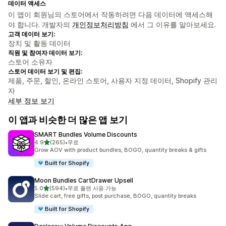
데이터 액세스
이 앱이 회원님의 스토어에서 작동하려면 다음 데이터에 액세스해
야 합니다. 개발자의
개인정보처리방침
에서 그 이유를 알아보세요.
고객 데이터 보기:
장치 및 활동 데이터
직원 및 참여자 데이터 보기:
스토어 소유자
스토어 데이터 보기 및 편집:
제품, 주문, 할인, 온라인 스토어, 사용자 지정 데이터, Shopify 관리
자
세부 정보 보기
이 앱과 비슷한 더 많은 앱 보기
SMART Bundles Volume Discounts
별 5개 중
4.9
(265)
•
무료
총 리뷰 265개
Grow AOV with product bundles, BOGO, quantity breaks & gifts
Built for Shopify
Moon Bundles CartDrawer Upsell
별 5개 중
5.0
(594)
•
무료 플랜 사용 가능
총 리뷰 594개
Slide cart, free gifts, post purchase, BOGO, quantity breaks
Built for Shopify