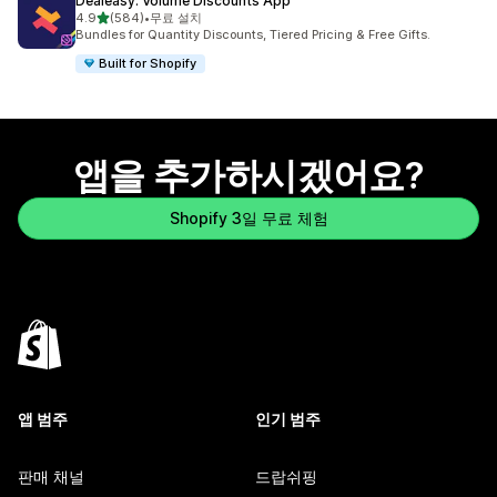
Dealeasy: Volume Discounts App
별 5개 중
4.9
(584)
•
무료 설치
총 리뷰 584개
Bundles for Quantity Discounts, Tiered Pricing & Free Gifts.
Built for Shopify
앱을 추가하시겠어요?
Shopify 3일 무료 체험
앱 범주
인기 범주
판매 채널
드랍쉬핑