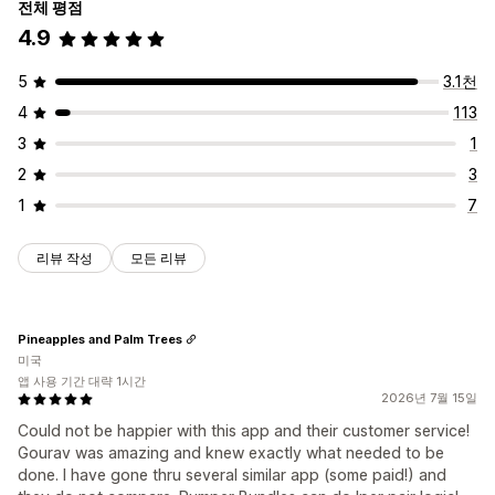
전체 평점
4.9
5
3.1천
4
113
3
1
2
3
1
7
리뷰 작성
모든 리뷰
Pineapples and Palm Trees
미국
앱 사용 기간 대략 1시간
2026년 7월 15일
Could not be happier with this app and their customer service!
Gourav was amazing and knew exactly what needed to be
done. I have gone thru several similar app (some paid!) and