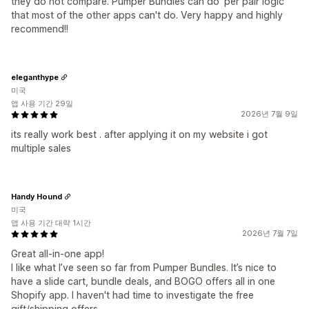
they do not compare. Pumper Bundles can do 'per pair logic'
that most of the other apps can't do. Very happy and highly
recommend!!
eleganthype
미국
앱 사용 기간 29일
2026년 7월 9일
its really work best . after applying it on my website i got
multiple sales
Handy Hound
미국
앱 사용 기간 대략 1시간
2026년 7월 7일
Great all-in-one app!
I like what I’ve seen so far from Pumper Bundles. It’s nice to
have a slide cart, bundle deals, and BOGO offers all in one
Shopify app. I haven't had time to investigate the free
gift/shipping offers.