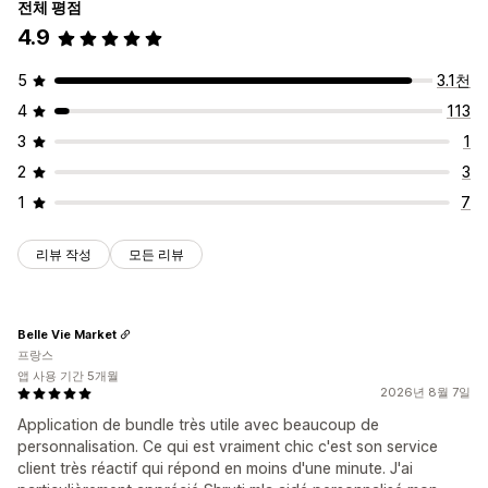
전체 평점
4.9
5
3.1천
4
113
3
1
2
3
1
7
리뷰 작성
모든 리뷰
Belle Vie Market
프랑스
앱 사용 기간 5개월
2026년 8월 7일
Application de bundle très utile avec beaucoup de
personnalisation. Ce qui est vraiment chic c'est son service
client très réactif qui répond en moins d'une minute. J'ai