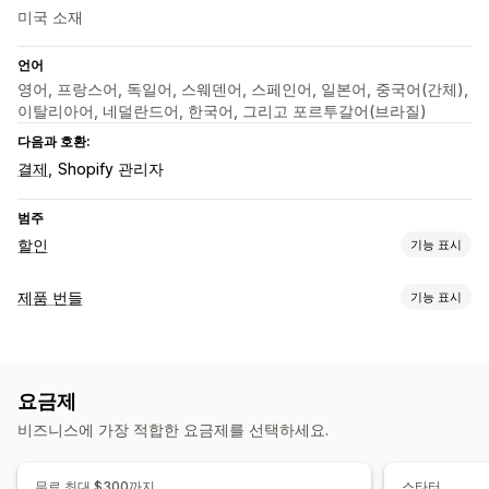
미국 소재
언어
영어, 프랑스어, 독일어, 스웨덴어, 스페인어, 일본어, 중국어(간체),
이탈리아어, 네덜란드어, 한국어, 그리고 포르투갈어(브라질)
다음과 호환:
결제
Shopify 관리자
범주
할인
기능 표시
할인 유형
제품 번들
기능 표시
원 플러스 원
고정 가격
계층별 가격
수량 할인
수량 구분
번들 유형
균일 할인
백분율 할인
대량 할인
무료 배송
카트 할인
기프트
고정 번들
멀티팩
샘플 팩
상향 판매 번들
교차 판매 번들
제품 번들
상향 판매 할인
요금제
디지털 상품
사용자 지정 번들
할인 관리
비즈니스에 가장 적합한 요금제를 선택하세요.
설정 가능한 가격
세분화
분석
계층별 가격
수량 구분
수량 할인
카트 할인
무료 배송
무료 최대 $300까지
스타터