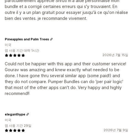
particulièrement apprécié Shruti m'a aidé personnalisé mon
bundle et a corrigé certaines erreurs qui s'y trouvaient. En
outre il y a un plan gratuit pour essayer jusqu'à ce qu'on réalise
bien des ventes. je recommande vivement.
Pineapples and Palm Trees
미국
앱 사용 기간 대략 1시간
2026년 7월 15일
Could not be happier with this app and their customer service!
Gourav was amazing and knew exactly what needed to be
done. I have gone thru several similar app (some paid!) and
they do not compare. Pumper Bundles can do 'per pair logic'
that most of the other apps can't do. Very happy and highly
recommend!!
eleganthype
미국
앱 사용 기간 29일
2026년 7월 9일