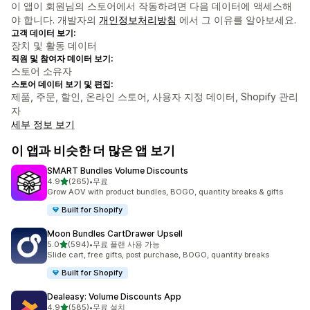
이 앱이 회원님의 스토어에서 작동하려면 다음 데이터에 액세스해
야 합니다. 개발자의
개인정보처리방침
에서 그 이유를 알아보세요.
고객 데이터 보기:
장치 및 활동 데이터
직원 및 참여자 데이터 보기:
스토어 소유자
스토어 데이터 보기 및 편집:
제품, 주문, 할인, 온라인 스토어, 사용자 지정 데이터, Shopify 관리
자
세부 정보 보기
이 앱과 비슷한 더 많은 앱 보기
SMART Bundles Volume Discounts
별 5개 중
4.9
(265)
•
무료
총 리뷰 265개
Grow AOV with product bundles, BOGO, quantity breaks & gifts
Built for Shopify
Moon Bundles CartDrawer Upsell
별 5개 중
5.0
(594)
•
무료 플랜 사용 가능
총 리뷰 594개
Slide cart, free gifts, post purchase, BOGO, quantity breaks
Built for Shopify
Dealeasy: Volume Discounts App
별 5개 중
4.9
(585)
•
무료 설치