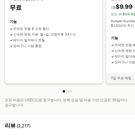
원 플러스 원
대량 가격
$9.99
무료
/월
또는 연 $94.6
Pumper Bund
기능
$1,000의 추가
무제한 번들 & 수량 할인
신속한 채팅 지원: 월~일, 연중무휴 24시간
기능
페이지 빌더에서 번들
무제한 번들 
장바구니 서랍 통합
신속한 채팅 지
페이지 빌더에
장바구니 서랍
7일 무료 체험
모든 비용은 USD(으)로 청구됩니다. 반복 요금 및 사용 기반 요금은 30일마다
청구됩니다.
리뷰
(3,217)