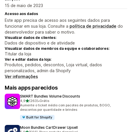
15 de maio de 2023
Acesso aos dados
Este app precisa de acesso aos seguintes dados para
funcionar em sua loja. Consulte a
política de privacidade
do
desenvolvedor para saber o motivo.
Visualizar dados de clientes:
Dados de dispositivo e de atividade
Visualizar dados de membros da equipe e colaboradores:
Titular da loja
Ver e editar dados da loja:
Produtos, pedidos, descontos, Loja virtual, dados
personalizados, admin da Shopify
Ver informações
Mais apps parecidos
SMART Bundles Volume Discounts
de 5 estrelas
4,9
(263)
•
Grátis
263 avaliações ao todo
Aumente o ticket médio com pacotes de produtos, BOGO,
descontos por quantidade e brindes
Built for Shopify
Moon Bundles CartDrawer Upsell
de 5 estrelas