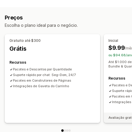
Tipos de pacotes
Descontos por volume
Intervalos de quantidade
Pacotes fixos
Pacotes múltiplos
Pacotes de amostras
Descontos fixos
Descontos percentuais
Preços
Pacotes de upsell
Pacotes de cross-sell
Descontos em massa
Frete grátis
Descontos de carrinho
Escolha o plano ideal para o negócio.
Produtos digitais
Pacotes personalizados
Presentes
Pacotes de produtos
Descontos de upsell
Preços que você pode definir
Gerenciamento de descontos
Gratuito até $300
Inicial
Preços por nível
Intervalos de quantidade
Segmentação
Análises
$9.99
Grátis
/mê
Descontos por volume
Descontos de carrinho
ou $94.68/ano
Frete grátis
"Compre um e leve dois"
Preços em massa
Até $1.000 de 
Recursos
Bundle & Quan
Pacotes e Descontos por Quantidade
Suporte rápido por chat: Seg–Dom, 24/7
Recursos
Pacotes em Construtores de Páginas
Pacotes e D
Integrações de Gaveta do Carrinho
Suporte rápi
Pacotes em 
Integrações
Avaliação grat