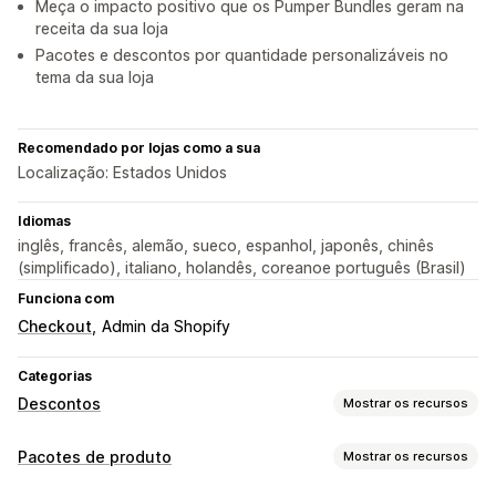
Meça o impacto positivo que os Pumper Bundles geram na
receita da sua loja
Pacotes e descontos por quantidade personalizáveis no
tema da sua loja
Recomendado por lojas como a sua
Localização: Estados Unidos
Idiomas
inglês, francês, alemão, sueco, espanhol, japonês, chinês
(simplificado), italiano, holandês, coreanoe português (Brasil)
Funciona com
Checkout
Admin da Shopify
Categorias
Descontos
Mostrar os recursos
Tipos de descontos
Pacotes de produto
Mostrar os recursos
"Compre um e leve dois"
Preços fixos
Preços por nível