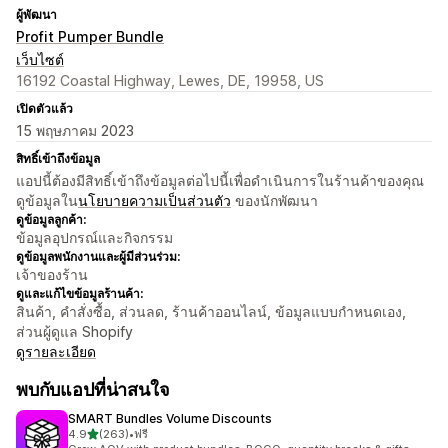
ผู้พัฒนา
Profit Pumper Bundle
เว็บไซต์
16192 Coastal Highway, Lewes, DE, 19958, US
เปิดตัวแล้ว
15 พฤษภาคม 2023
สิทธิ์เข้าถึงข้อมูล
แอปนี้ต้องมีสิทธิ์เข้าถึงข้อมูลต่อไปนี้เพื่อดำเนินการในร้านค้าของคุณ
ดูข้อมูลใน
นโยบายความเป็นส่วนตัว
ของนักพัฒนา
ดูข้อมูลลูกค้า:
ข้อมูลอุปกรณ์และกิจกรรม
ดูข้อมูลพนักงานและผู้มีส่วนร่วม:
เจ้าของร้าน
ดูและแก้ไขข้อมูลร้านค้า:
สินค้า, คำสั่งซื้อ, ส่วนลด, ร้านค้าออนไลน์, ข้อมูลแบบกำหนดเอง,
ส่วนผู้ดูแล Shopify
ดูรายละเอียด
พบกับแอปที่น่าสนใจ
SMART Bundles Volume Discounts
เต็ม 5 ดาว
4.9
(263)
•
ฟรี
ทั้งหมด 263 รีวิว