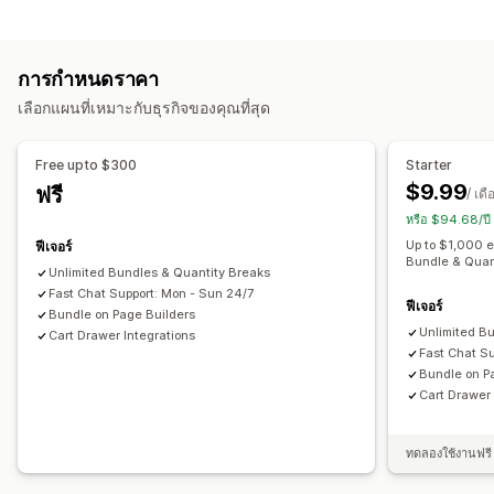
ประเภทชุดสินค้า
การกำหนดราคาตามปริมาณการสั่งซื้อ
ส่วนลดตามปริมาณ
ชุดรวมคงที่
มัลติแพค
แพ็คตัวอย่าง
ชุดการขายเพิ่ม
ตัวแบ่งปริมาณ
ส่วนลดแบบคงที่
เปอร์เซ็นต์ส่วนลด
การกำหนดราคา
ชุดการเสนอสินค้าอื่นที่คล้ายกัน
สินค้าดิจิทัล
ชุดที่กำหนดเอง
ส่วนลดจำนวนมาก
การจัดส่งฟรี
ส่วนลดในตะกร้าสินค้า
ของขวัญ
เลือกแผนที่เหมาะกับธุรกิจของคุณที่สุด
ชุดสินค้า
ส่วนลดเพิ่มยอดขาย
การกำหนดราคาที่ตั้งได้
การกำหนดราคาตามปริมาณการสั่งซื้อ
ตัวแบ่งปริมาณ
การจัดการส่วนลด
Free upto $300
Starter
ส่วนลดตามปริมาณ
ส่วนลดในตะกร้าสินค้า
การจัดส่งฟรี
BOGO
การแบ่งกลุ่ม
การวิเคราะห์
$9.99
ฟรี
/ เดื
การกำหนดราคาจำนวนมาก
หรือ $94.68/ปี
Up to $1,000 
ฟีเจอร์
Bundle & Quan
Unlimited Bundles & Quantity Breaks
Fast Chat Support: Mon - Sun 24/7
ฟีเจอร์
Bundle on Page Builders
Unlimited B
Cart Drawer Integrations
Fast Chat S
Bundle on P
Cart Drawer 
ทดลองใช้งานฟรี 