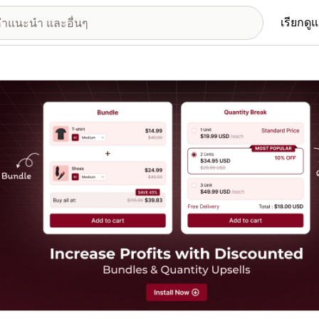
เรียกดู
อรีรูปภาพที่แสดง