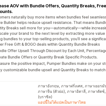
ease AOV with Bundle Offers, Quantity Breaks, Fr
ounts.
omers naturally buy more items when bundles feel seamles
e Builder helps reduce upsell resistance. That means Bundl
ity Breaks sell more for you—automatically—while increasin
scale your brand to the next level by extracting more valu
g bundles to your top-selling products, you’ll see a significa
er Free Gift & BOGO deals within Quantity Bundle Breaks
dle Offer Upsell Through Discount by Each Unit, Percentage,
ate Bundle Offers or Quantity Break Specific Products.
sure the positive impact, Pumper Bundles make on your st
ly customizable bundle upsell and Quantity Breaks to match
ภาษาอังกฤษ, ภาษาฝรั่งเศส, ภาษาเยอรมัน
ภาษาจีน (ตัวย่อ), ภาษาอิตาลี, ภาษาดัต
(บราซิล)
แอปนี้ไม่ได้แปลเป็นภาษาไทย