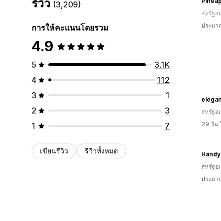
รีวิว
(3,209)
สหรัฐอเ
ประมาณ
การให้คะแนนโดยรวม
4.9
5
3.1K
4
112
3
1
elega
2
3
สหรัฐอเ
29 วัน
1
7
เขียนรีวิว
รีวิวทั้งหมด
Handy
สหรัฐอเ
ประมาณ