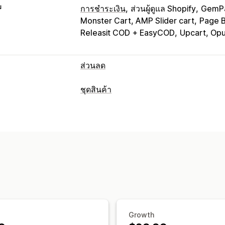
บ
การชำระเงิน
ส่วนผู้ดูแล Shopify
GemPa
Monster Cart, AMP Slider cart
Page B
Releasit COD + EasyCOD
Upcart, Opus
ส่วนลด
ประเภทส่วนลด
ชุดสินค้า
BOGO
การกำหนดราคาแบบคงที่
การกำ
ประเภทชุดสินค้า
ส่วนลดตามปริมาณ
ตัวแบ่งปริมาณ
ส่วน
ชุดรวมคงที่
มัลติแพค
แพ็คตัวอย่าง
ชุด
ส่วนลดจำนวนมาก
การจัดส่งฟรี
ส่วนลด
ชุดการเสนอสินค้าอื่นที่คล้ายกัน
สินค้าดิจ
ส่วนลดเพิ่มยอดขาย
การกำหนดราคาที่ตั้งได้
การจัดการส่วนลด
การกำหนดราคาตามปริมาณการสั่งซื้อ
ต
การแบ่งกลุ่ม
การวิเคราะห์
ส่วนลดในตะกร้าสินค้า
การจัดส่งฟรี
BO
Growth