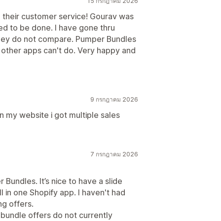
15 กรกฎาคม 2026
d their customer service! Gourav was
d to be done. I have gone thru
 they do not compare. Pumper Bundles
he other apps can't do. Very happy and
9 กรกฎาคม 2026
 on my website i got multiple sales
7 กรกฎาคม 2026
 Bundles. It’s nice to have a slide
l in one Shopify app. I haven't had
ng offers.
bundle offers do not currently