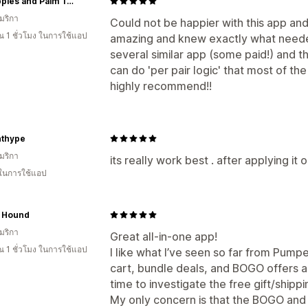
Pineapples and Palm Trees
มริกา
Could not be happier with this app an
 1 ชั่วโมง ในการใช้แอป
amazing and knew exactly what neede
several similar app (some paid!) and
can do 'per pair logic' that most of t
highly recommend!!
nthype
มริกา
its really work best . after applying it
 ในการใช้แอป
 Hound
มริกา
Great all-in-one app!
 1 ชั่วโมง ในการใช้แอป
I like what I’ve seen so far from Pumper
cart, bundle deals, and BOGO offers al
time to investigate the free gift/shippi
My only concern is that the BOGO and 