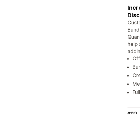
Incr
Disc
Cust
Bundl
Quant
help 
addin
Off
Bun
Cre
Mea
Ful
ภาษา