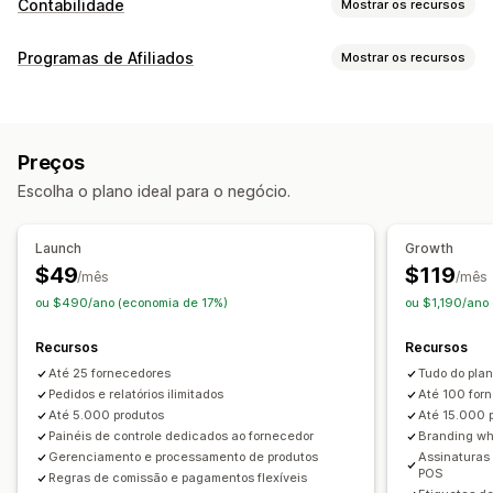
Contabilidade
Mostrar os recursos
Relatórios financeiros
Programas de Afiliados
Mostrar os recursos
Receita e saldo
Fluxo de caixa
Vendas e reembolsos
Opções de comissão
Tributo sobre vendas
Devoluções e trocas
Regras automatizadas
Acompanhamento
Acompanhamento de CPV
Relatórios personalizados
Preços
Comissão personalizada
Bônus por desempenho
Painel de controle de desempenho
Escolha o plano ideal para o negócio.
Comissão de produto
Royalties
Operações financeiras
Gerenciamento de indicação
Cobranças e faturas
Contas a receber
Launch
Growth
Links de afiliado
Análises
Acompanhamento de produto
Deduções tributárias
Atualizações de estoque
$49
$119
/mês
/mês
Acompanhamento em tempo real
De várias lojas
ou $490/ano (economia de 17%)
ou $1,190/ano
Experiência de afiliado
Sincronização de dados automática
Recursos
Recursos
Painéis de controle personalizados
Criação de página
Resumo de vendas diárias
Detalhes dos pedidos
Até 25 fornecedores
Tudo do pla
Registro personalizado
Portal de marca
Transações
Pedidos e relatórios ilimitados
Pagamentos
Clientes
Estoque e produtos
Até 100 for
Até 5.000 produtos
Até 15.000 
Domínio personalizado
Branding personalizado
Sincronização de estoque em tempo real
Painéis de controle dedicados ao fornecedor
Branding wh
Mapeamento de tributos sobre vendas
Gerenciamento e processamento de produtos
Assinaturas
Pagamentos
POS
Regras de comissão e pagamentos flexíveis
Conciliação bancária
Histórico de dados importados
Pagamentos da Câmara de compensação automatizada