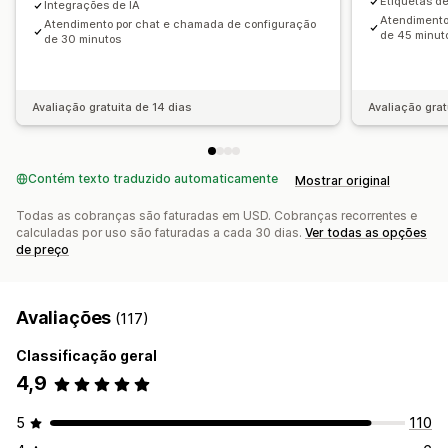
Etiquetas d
Integrações de IA
(ACH, na sigla em inglês)
Atendimento
Atendimento por chat e chamada de configuração
de 45 minut
de 30 minutos
Transferências bancárias
Pagamentos automáticos
Pagamentos em massa
PayPal
Pagamentos agendados
Avaliação gratuita de 14 dias
Avaliação grat
Contém texto traduzido automaticamente
Mostrar original
Todas as cobranças são faturadas em USD. Cobranças recorrentes e
calculadas por uso são faturadas a cada 30 dias.
Ver todas as opções
de preço
Avaliações
(117)
Classificação geral
4,9
5
110