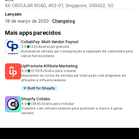
68 CIRCULAR ROAD, #02-01, Singapore, 049422, SG
Lançado
18 de março de 2020 ·
Changelog
Mais apps parecidos
CollabPay: Multi Vendor Payout
de 5 estrelas
3,5
(25)
•
Avaliação gratuita
25 avaliações ao todo
Automatize vendas por consignação e repasses de comissões para
vários fornecedores
UpPromote Affiliate Marketing
de 5 estrelas
4,9
(3.591)
•
Grátis para instalar
3591 avaliações ao todo
Impulsione os ciclos de vendas por indicação com programa de
afiliados e influenciadores
Built for Shopify
Shopify Collabs
de 5 estrelas
4,0
(384)
•
Grátis para instalar
384 avaliações ao todo
Trabalhe com influenciadores para promover a marca e gerar
vendas