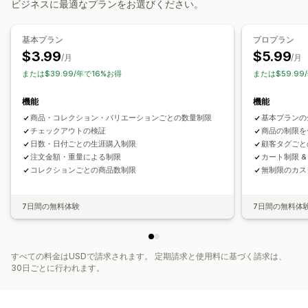
ビジネスに最適なプランをお選びください。
一括処理
最小注文数/額
注文制限
在庫の同期
在庫ステータス
カートアラート
チェックアウトアラート
商品ページアラート
インポートとエクスポート
ポップアップ
カスタムブランディング
カスタムメッセージ
基本プラン
プロプラン
複数言語
翻訳
$3.99
$5.99
/月
/月
または$39.99/年で16%お得
または$59.99
機能
機能
商品・コレクション・バリエーションごとの数量制限
基本プランの
チェックアウトの検証
商品の制限を
日数・日付ごとの生涯購入制限
顧客タグごと
注文金額・重量による制限
カート制限 &
コレクションごとの商品数制限
無制限のカス
7日間の無料体験
7日間の無料体
すべての料金はUSDで請求されます。 定期請求と使用料に基づく請求は、
30日ごとに行われます。