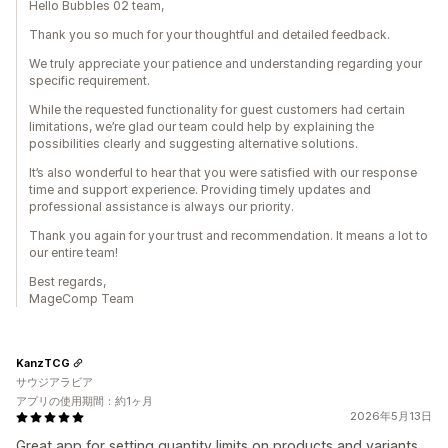
Hello Bubbles 02 team,
Thank you so much for your thoughtful and detailed feedback.
We truly appreciate your patience and understanding regarding your
specific requirement.
While the requested functionality for guest customers had certain
limitations, we’re glad our team could help by explaining the
possibilities clearly and suggesting alternative solutions.
It’s also wonderful to hear that you were satisfied with our response
time and support experience. Providing timely updates and
professional assistance is always our priority.
Thank you again for your trust and recommendation. It means a lot to
our entire team!
Best regards,
MageComp Team
KanzTCG
サウジアラビア
アプリの使用期間：約1ヶ月
2026年5月13日
Great app for setting quantity limits on products and variants.