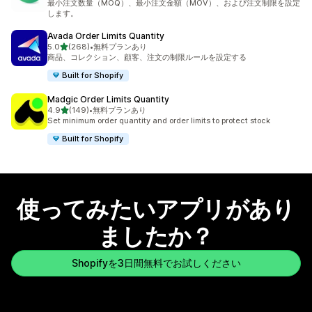
最小注文数量（MOQ）、最小注文金額（MOV）、および注文制限を設定
します。
Avada Order Limits Quantity
5つ星中
5.0
(268)
•
無料プランあり
合計レビュー数：268件
商品、コレクション、顧客、注文の制限ルールを設定する
Built for Shopify
Madgic Order Limits Quantity
5つ星中
4.9
(149)
•
無料プランあり
合計レビュー数：149件
Set minimum order quantity and order limits to protect stock
Built for Shopify
使ってみたいアプリがあり
ましたか？
Shopifyを3日間無料でお試しください