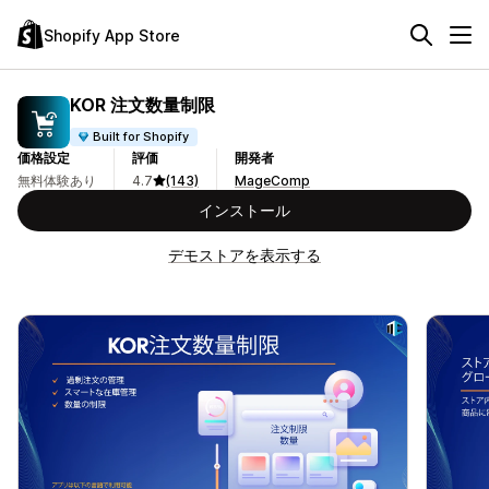
Shopify App Store
KOR 注文数量制限
Built for Shopify
価格設定
評価
開発者
無料体験あり
4.7
(143)
MageComp
インストール
デモストアを表示する