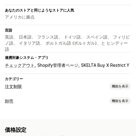
あなたのストアと同じようなストアに人気
アメリカに拠点
言語
英語、 日本語、 フランス語、 ドイツ語、 スペイン語、 フィリピ
ノ語、 イタリア語、 ポルトガル語 (ポルトガル)、と ヒンディー
語
連携対象システム・アプリ
チェックアウト
Shopify管理者ページ
SKELTA Buy X Restrict Y
カテゴリー
注文制限
機能を表示
制限ルール
卸売
機能を表示
カートベース
最大数量
最小数量
時間ベース
重量ベース
価格設定オプション
価格ベース
商品固有
バリケーション固有
コレクション固有
顧客グループ
段階的な価格設定
顧客のタグ付け
購入頻度
顧客タグ
価格設定
注文管理
通知設定