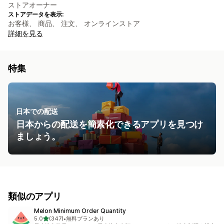
ストアオーナー
ストアデータを表示:
お客様、 商品、 注文、 オンラインストア
詳細を見る
特集
日本での配送
日本からの配送を簡素化できるアプリを見つけ
ましょう。
類似のアプリ
Melon Minimum Order Quantity
5つ星中
5.0
(347)
•
無料プランあり
合計レビュー数：347件