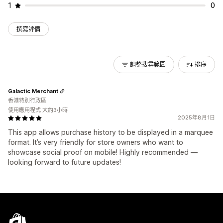
1
0
撰寫評價
調整搜尋範圍
排序
Galactic Merchant
香港特別行政區
使用應用程式 大約3小時
2025年8月1日
This app allows purchase history to be displayed in a marquee
format. It’s very friendly for store owners who want to
showcase social proof on mobile! Highly recommended —
looking forward to future updates!