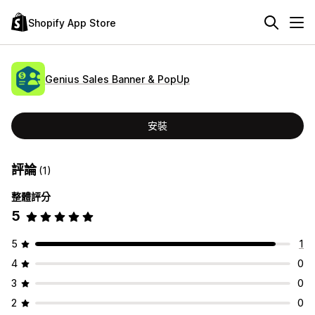
Shopify App Store
Genius Sales Banner & PopUp
安裝
評論
(1)
整體評分
5
5
1
4
0
3
0
2
0