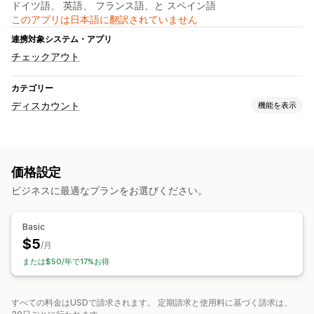
ドイツ語、 英語、 フランス語、と スペイン語
このアプリは日本語に翻訳されていません
連携対象システム・アプリ
チェックアウト
カテゴリー
ディスカウント
機能を表示
ディスカウントの種類
クーポンコード
ボリュームディスカウント
価格設定
割引率によるディスカウント
チェックアウトディスカウント
ビジネスに最適なプランをお選びください。
ディスカウント管理
ディスカウントの組み合わせ
Basic
$5
/月
または$50/年で17%お得
すべての料金はUSDで請求されます。 定期請求と使用料に基づく請求は、