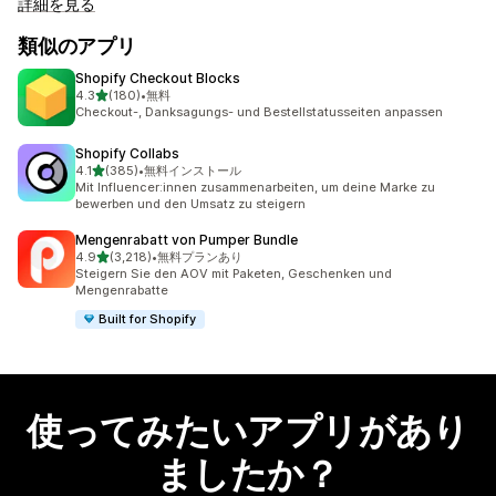
詳細を見る
類似のアプリ
Shopify Checkout Blocks
5つ星中
4.3
(180)
•
無料
合計レビュー数：180件
Checkout-, Danksagungs- und Bestellstatusseiten anpassen
Shopify Collabs
5つ星中
4.1
(385)
•
無料インストール
合計レビュー数：385件
Mit Influencer:innen zusammenarbeiten, um deine Marke zu
bewerben und den Umsatz zu steigern
Mengenrabatt von Pumper Bundle
5つ星中
4.9
(3,218)
•
無料プランあり
合計レビュー数：3218件
Steigern Sie den AOV mit Paketen, Geschenken und
Mengenrabatte
Built for Shopify
使ってみたいアプリがあり
ましたか？