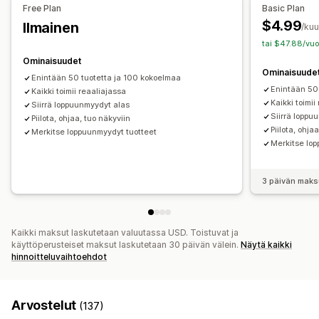
Free Plan
Basic Plan
Reaaliaikaiset päivitykset
Tunnisteet
Joukkomuokkaus
$4.99
Ilmainen
/ku
tai $47.88/vuo
Ominaisuudet
Ominaisuude
Enintään 50 tuotetta ja 100 kokoelmaa
Enintään 50
Kaikki toimii reaaliajassa
Kaikki toimii
Siirrä loppuunmyydyt alas
Siirrä loppu
Piilota, ohjaa, tuo näkyviin
Piilota, ohja
Merkitse loppuunmyydyt tuotteet
Merkitse lo
3 päivän maks
Kaikki maksut laskutetaan valuutassa USD. Toistuvat ja
käyttöperusteiset maksut laskutetaan 30 päivän välein.
Näytä kaikki
hinnoitteluvaihtoehdot
Arvostelut
(137)