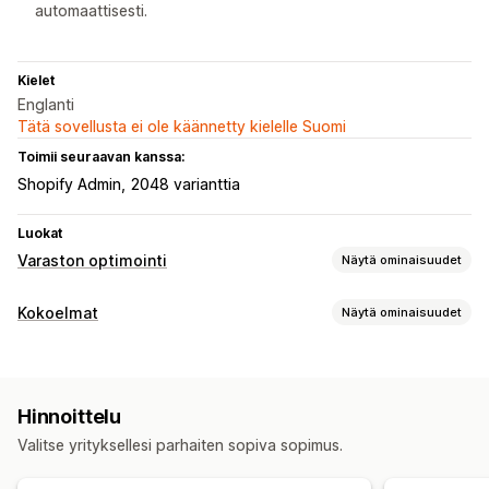
automaattisesti.
Kielet
Englanti
Tätä sovellusta ei ole käännetty kielelle Suomi
Toimii seuraavan kanssa:
Shopify Admin
2048 varianttia
Luokat
Varaston optimointi
Näytä ominaisuudet
Varastonhallinta
Kokoelmat
Näytä ominaisuudet
Reaaliaikaiset päivitykset
Lajittelutoiminnot
Automatisoitu
Manuaalinen
Merkitse tuotteita etualalle
Hinnoittelu
Vedä ja pudota
Vedä taka-alalle
Piilota tuotteet
Valitse yrityksellesi parhaiten sopiva sopimus.
Uudelleenohjaus
Kokoelman hallinta