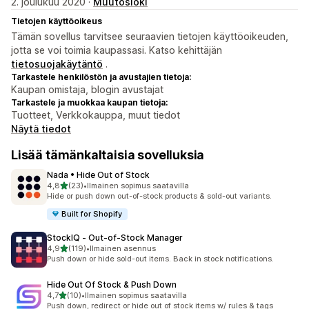
2. joulukuu 2020 ·
Muutosloki
Tietojen käyttöoikeus
Tämän sovellus tarvitsee seuraavien tietojen käyttöoikeuden,
jotta se voi toimia kaupassasi. Katso kehittäjän
tietosuojakäytäntö
.
Tarkastele henkilöstön ja avustajien tietoja:
Kaupan omistaja, blogin avustajat
Tarkastele ja muokkaa kaupan tietoja:
Tuotteet, Verkkokauppa, muut tiedot
Näytä tiedot
Lisää tämänkaltaisia sovelluksia
Nada • Hide Out of Stock
/ 5 tähteä
4,8
(23)
•
Ilmainen sopimus saatavilla
23 arvostelua yhteensä
Hide or push down out-of-stock products & sold-out variants.
Built for Shopify
StockIQ ‑ Out‑of‑Stock Manager
/ 5 tähteä
4,9
(119)
•
Ilmainen asennus
119 arvostelua yhteensä
Push down or hide sold-out items. Back in stock notifications.
Hide Out Of Stock & Push Down
/ 5 tähteä
4,7
(10)
•
Ilmainen sopimus saatavilla
10 arvostelua yhteensä
Push down, redirect or hide out of stock items w/ rules & tags