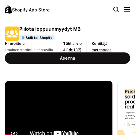
Shopify App Store
Piilota loppuunmyydyt MB
Built for Shopify
Hinnoittelu
Tähtiarvio
Kehittäjä
Ilmainen sopimus saatavilla
4,8
(137)
merchbees
Asenna