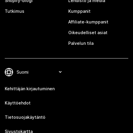
Shopify-blogi
Lehdistö ja media
Tutkimus
Kumppanit
Affiliate-kumppanit
Oikeudelliset asiat
Palvelun tila
Kehittäjän kirjautuminen
Käyttöehdot
Tietosuojakäytäntö
Sivustokartta