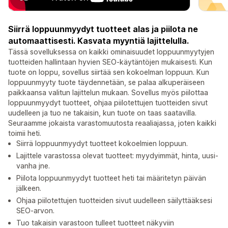
Siirrä loppuunmyydyt tuotteet alas ja piilota ne
automaattisesti. Kasvata myyntiä lajittelulla.
Tässä sovelluksessa on kaikki ominaisuudet loppuunmyytyjen
tuotteiden hallintaan hyvien SEO-käytäntöjen mukaisesti. Kun
tuote on loppu, sovellus siirtää sen kokoelman loppuun. Kun
loppuunmyyty tuote täydennetään, se palaa alkuperäiseen
paikkaansa valitun lajittelun mukaan. Sovellus myös piilottaa
loppuunmyydyt tuotteet, ohjaa piilotettujen tuotteiden sivut
uudelleen ja tuo ne takaisin, kun tuote on taas saatavilla.
Seuraamme jokaista varastomuutosta reaaliajassa, joten kaikki
toimii heti.
Siirrä loppuunmyydyt tuotteet kokoelmien loppuun.
Lajittele varastossa olevat tuotteet: myydyimmät, hinta, uusi-
vanha jne.
Piilota loppuunmyydyt tuotteet heti tai määritetyn päivän
jälkeen.
Ohjaa piilotettujen tuotteiden sivut uudelleen säilyttääksesi
SEO-arvon.
Tuo takaisin varastoon tulleet tuotteet näkyviin