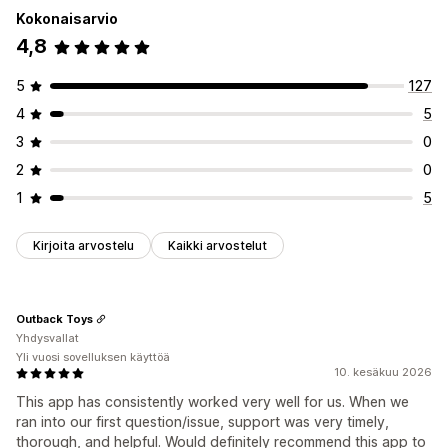
Kokonaisarvio
4,8
5
127
4
5
3
0
2
0
1
5
Kirjoita arvostelu
Kaikki arvostelut
Outback Toys
Yhdysvallat
Yli vuosi sovelluksen käyttöä
10. kesäkuu 2026
This app has consistently worked very well for us. When we
ran into our first question/issue, support was very timely,
thorough, and helpful. Would definitely recommend this app to