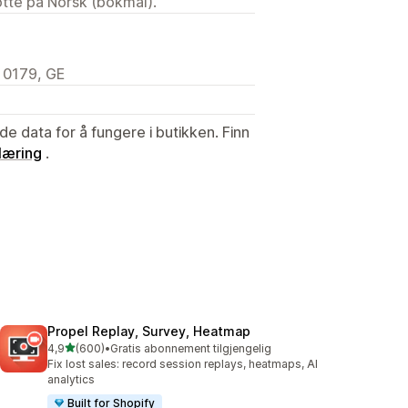
tøtte på Norsk (bokmål).
, 0179, GE
de data for å fungere i butikken. Finn
læring
.
Propel Replay, Survey, Heatmap
av 5 stjerner
4,9
(600)
•
Gratis abonnement tilgjengelig
Totalt 600 omtaler
Fix lost sales: record session replays, heatmaps, AI
analytics
Built for Shopify