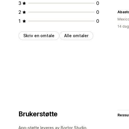
3
0
2
0
Abast
Mexic
1
0
14 dag
Skriv en omtale
Alle omtaler
Brukerstøtte
Ressu
App-støtte leveres av Bortor Studio.