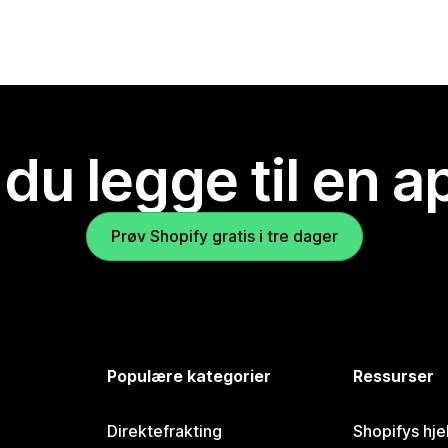
 du legge til en 
Prøv Shopify gratis i tre dager
Populære kategorier
Ressurser
Direktefrakting
Shopifys hje