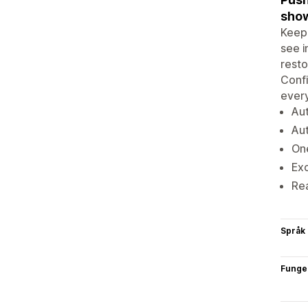
show
Keep 
see i
resto
Confi
every
Aut
Aut
One
Exc
Rea
Språk
Funge