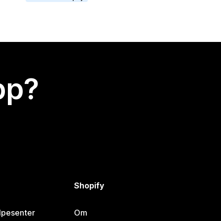
app?
Shopify
lpesenter
Om