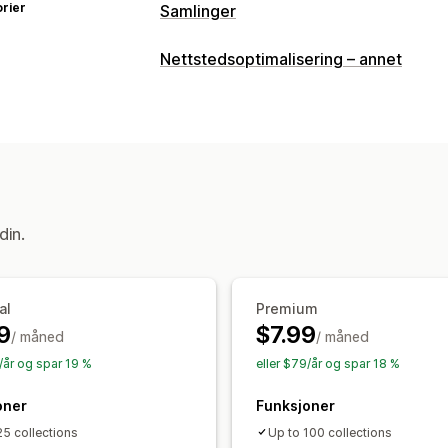
rier
Samlinger
Sorteringshandlinger
Nettstedsoptimalisering – annet
Automatisert
Flytt ned
Administrasjon av samlinger
Sanntidsoppdateringer
Tagging
Mas
din.
al
Premium
9
$7.99
/ måned
/ måned
/år og spar 19 %
eller $79/år og spar 18 %
oner
Funksjoner
25 collections
Up to 100 collections