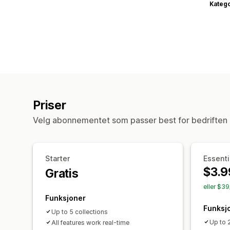
Katego
Priser
Velg abonnementet som passer best for bedriften 
Starter
Essenti
$3.9
Gratis
eller $39
Funksjoner
Funksj
Up to 5 collections
Up to 
All features work real-time