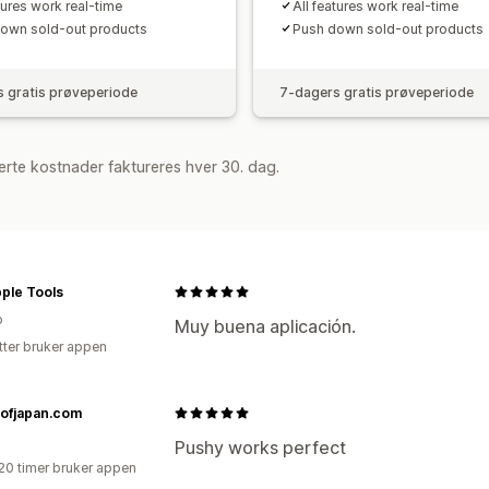
tures work real-time
All features work real-time
own sold-out products
Push down sold-out products
 gratis prøveperiode
7-dagers gratis prøveperiode
rte kostnader faktureres hver 30. dag.
ple Tools
o
Muy buena aplicación.
tter bruker appen
sofjapan.com
Pushy works perfect
20 timer bruker appen