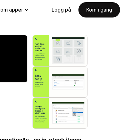
nom apper
Logg på
Kom i gang
omatically - so in-stock items