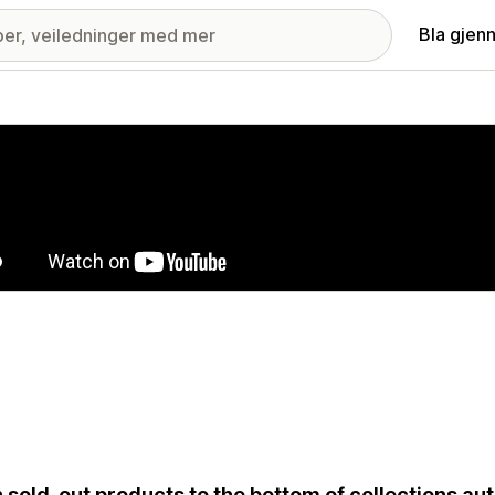
Bla gjen
ri med fremhevede bilder
 sold-out products to the bottom of collections aut