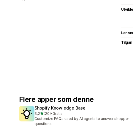
Utvikl
Lanse
Tilgang
Flere apper som denne
Shopify Knowledge Base
av 5 stjerner
3,2
(20)
•
Gratis
Totalt 20 omtaler
Customize FAQs used by AI agents to answer shopper
questions