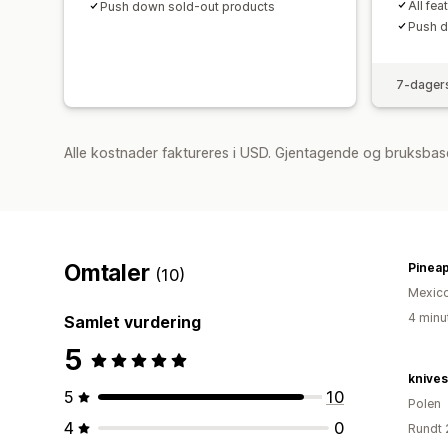
All fea
Push down sold-out products
Push d
7-dagers
Alle kostnader faktureres i USD. Gjentagende og bruksbase
Omtaler
Pineap
(10)
Mexic
4 minu
Samlet vurdering
5
knive
5
10
Polen
4
0
Rundt 