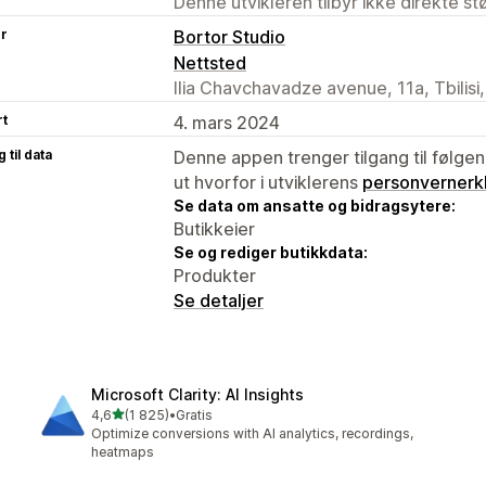
Denne utvikleren tilbyr ikke direkte s
er
Bortor Studio
Nettsted
Ilia Chavchavadze avenue, 11a, Tbilisi
rt
4. mars 2024
 til data
Denne appen trenger tilgang til følgen
ut hvorfor i utviklerens
personvernerk
Se data om ansatte og bidragsytere:
Butikkeier
Se og rediger butikkdata:
Produkter
Se detaljer
Microsoft Clarity: AI Insights
av 5 stjerner
4,6
(1 825)
•
Gratis
Totalt 1825 omtaler
Optimize conversions with AI analytics, recordings,
heatmaps