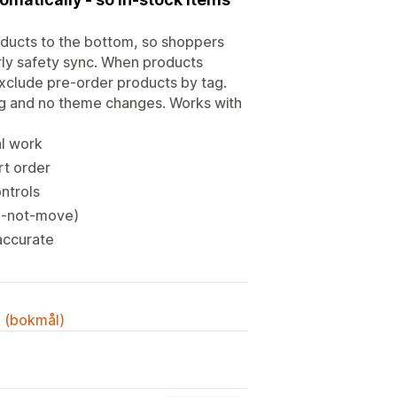
oducts to the bottom, so shoppers
urly safety sync. When products
 Exclude pre-order products by tag.
ng and no theme changes. Works with
al work
rt order
ontrols
do-not-move)
accurate
k (bokmål)