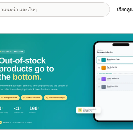
เรียกดู
อรีรูปภาพที่แสดง