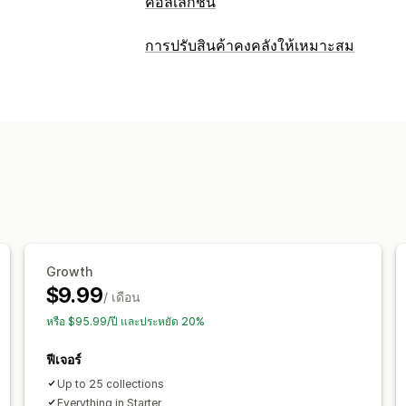
คอลเลกชัน
การดำเนินการจัดเรียง
การปรับสินค้าคงคลังให้เหมาะสม
อัตโนมัติ
ด้วยตนเอง
ปักหมุดสินค้า
ลาก
การจัดการสินค้าคงคลัง
เปลี่ยนเส้นทาง
อัปเดตแบบเรียลไทม์
การจัดการคอลเลกชัน
การแจ้งเตือนสต็อกสินค้า
อัปเดตแบบเรีย
Growth
$9.99
/ เดือน
หรือ $95.99/ปี และประหยัด 20%
ฟีเจอร์
Up to 25 collections
Everything in Starter