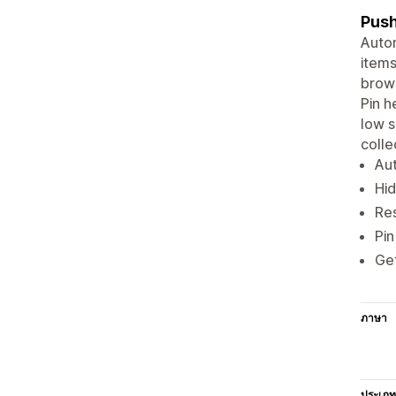
Push
Autom
items
brows
Pin h
low s
colle
Aut
Hid
Res
Pi
Get
ภาษา
ประเภท