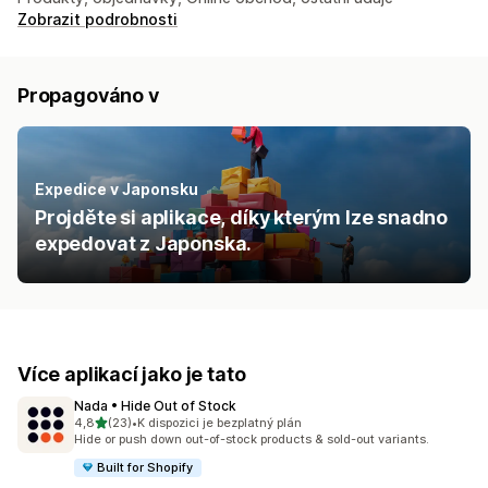
Zobrazit podrobnosti
Propagováno v
Expedice v Japonsku
Projděte si aplikace, díky kterým lze snadno
expedovat z Japonska.
Více aplikací jako je tato
Nada • Hide Out of Stock
z 5 hvězd
4,8
(23)
•
K dispozici je bezplatný plán
Celkový počet recenzí: 23
Hide or push down out-of-stock products & sold-out variants.
Built for Shopify