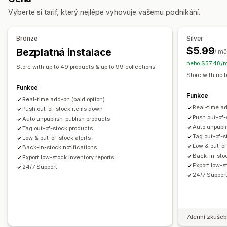
Vyberte si tarif, který nejlépe vyhovuje vašemu podnikání.
Filtrování
Správa kolekcí
Bronze
Silver
Upozornění týkající se skladových zásob
$5.99
Bezplatná instalace
/ mě
Aktualizace v reálném čase
Analytika
Varianty
nebo $57.48/r
Store with up to 49 products & up to 99 collections
Označování štítky
Hromadné úpravy
Store with up 
Funkce
Funkce
Real-time add-on (paid option)
Real-time ad
Push out-of-stock items down
Push out-of
Auto unpublish-publish products
Auto unpubli
Tag out-of-stock products
Tag out-of-s
Low & out-of-stock alerts
Low & out-of
Back-in-stock notifications
Back-in-stoc
Export low-stock inventory reports
Export low-s
24/7 Support
24/7 Suppor
7denní zkušeb