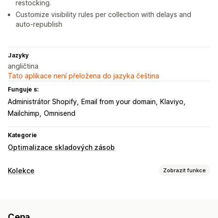
restocking.
Customize visibility rules per collection with delays and
auto-republish
Jazyky
angličtina
Tato aplikace není přeložena do jazyka čeština
Funguje s:
Administrátor Shopify
Email from your domain
Klaviyo
Mailchimp
Omnisend
Kategorie
Optimalizace skladových zásob
Kolekce
Zobrazit funkce
Akce řazení
Automatizované
Vlastní pravidla
Posunout dolů
Cena
Skrýt produkty
Přesměrování
Seskupit produkty