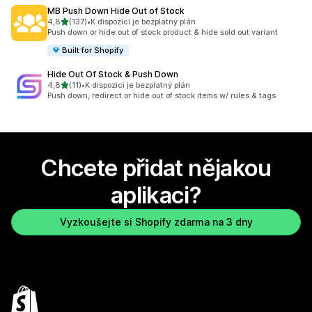
MB Push Down Hide Out of Stock
z 5 hvězd
4,8
(137)
•
K dispozici je bezplatný plán
Celkový počet recenzí: 137
Push down or hide out of stock product & hide sold out variant
Built for Shopify
Hide Out Of Stock & Push Down
z 5 hvězd
4,8
(11)
•
K dispozici je bezplatný plán
Celkový počet recenzí: 11
Push down, redirect or hide out of stock items w/ rules & tags
Chcete přidat nějakou
aplikaci?
Vyzkoušejte si Shopify zdarma na 3 dny