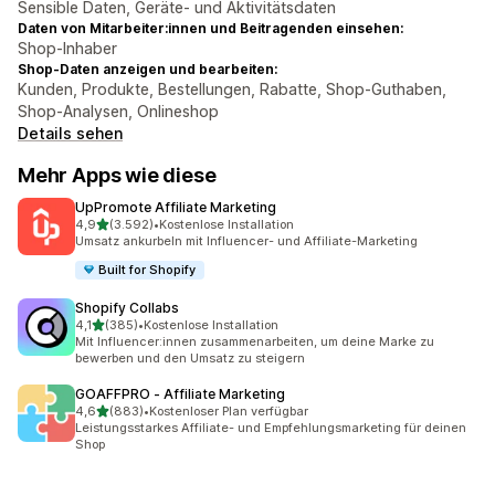
Sensible Daten, Geräte- und Aktivitätsdaten
Daten von Mitarbeiter:innen und Beitragenden einsehen:
Shop-Inhaber
Shop-Daten anzeigen und bearbeiten:
Kunden, Produkte, Bestellungen, Rabatte, Shop-Guthaben,
Shop-Analysen, Onlineshop
Details sehen
Mehr Apps wie diese
UpPromote Affiliate Marketing
von 5 Sternen
4,9
(3.592)
•
Kostenlose Installation
3592 Rezensionen insgesamt
Umsatz ankurbeln mit Influencer- und Affiliate-Marketing
Built for Shopify
Shopify Collabs
von 5 Sternen
4,1
(385)
•
Kostenlose Installation
385 Rezensionen insgesamt
Mit Influencer:innen zusammenarbeiten, um deine Marke zu
bewerben und den Umsatz zu steigern
GOAFFPRO ‑ Affiliate Marketing
von 5 Sternen
4,6
(883)
•
Kostenloser Plan verfügbar
883 Rezensionen insgesamt
Leistungsstarkes Affiliate- und Empfehlungsmarketing für deinen
Shop