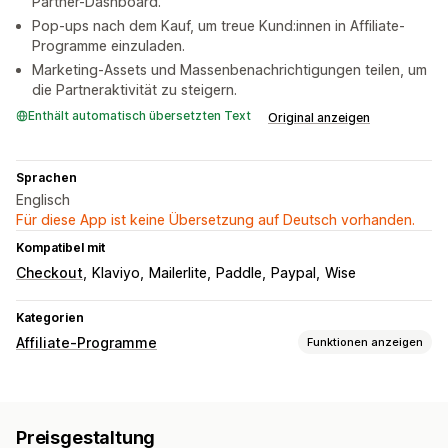
Partner-Dashboard.
Pop-ups nach dem Kauf, um treue Kund:innen in Affiliate-
Programme einzuladen.
Marketing-Assets und Massenbenachrichtigungen teilen, um
die Partneraktivität zu steigern.
Enthält automatisch übersetzten Text
Original anzeigen
Sprachen
Englisch
Für diese App ist keine Übersetzung auf Deutsch vorhanden.
Kompatibel mit
Checkout
Klaviyo
Mailerlite
Paddle
Paypal
Wise
Kategorien
Affiliate-Programme
Funktionen anzeigen
Provisionsoptionen
Automatisierte Regeln
Reifungszeiten
Tracking
Preisgestaltung
Benutzerdefinierte Provision
Multi-Level-Marketing