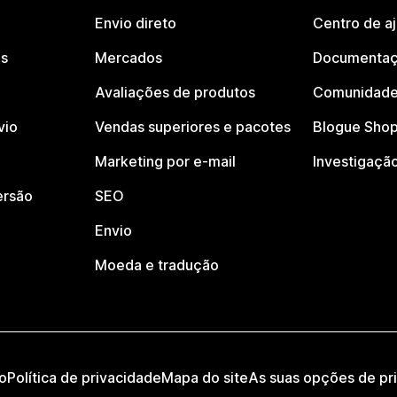
Envio direto
Centro de a
os
Mercados
Documentaç
Avaliações de produtos
Comunidade
vio
Vendas superiores e pacotes
Blogue Shop
Marketing por e-mail
Investigaçã
ersão
SEO
Envio
Moeda e tradução
o
Política de privacidade
Mapa do site
As suas opções de pr