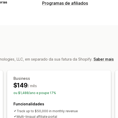
orias
Programas de afiliados
Opções de comissão
Regras automatizadas
Períodos de 
Comissão personalizada
Marketing a 
Prémios de desempenho
Comissão d
Benefícios diferenciados
Gestão de referências
nologies, LLC, em separado da sua fatura da Shopify.
Saber mais
Rastreio de resultados
Ligações de a
Rastreio automático
Criação de liga
Rastreio de e-mails
Rastreio a vários 
Business
Proteção contra fraude
Rastreio em 
$149
/ mês
Experiência de afiliado
ou $1,488/ano e poupe 17%
Dashboards personalizados
Registo 
Funcionalidades
Ligações e descontos personalizados
Track up to $50,000 in monthly revenue
Formulários personalizados
Imagem c
Multi-lingual affiliate portal