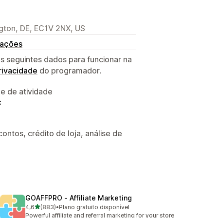
gton, DE, EC1V 2NX, US
rações
s seguintes dados para funcionar na
privacidade
do programador.
 e de atividade
:
ntos, crédito de loja, análise de
GOAFFPRO ‑ Affiliate Marketing
de 5 estrelas
4,6
(883)
•
Plano gratuito disponível
883 total de avaliações
Powerful affiliate and referral marketing for your store