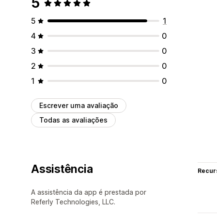
5
5
1
4
0
3
0
2
0
1
0
Escrever uma avaliação
Todas as avaliações
Assistência
Recur
A assistência da app é prestada por
Referly Technologies, LLC.