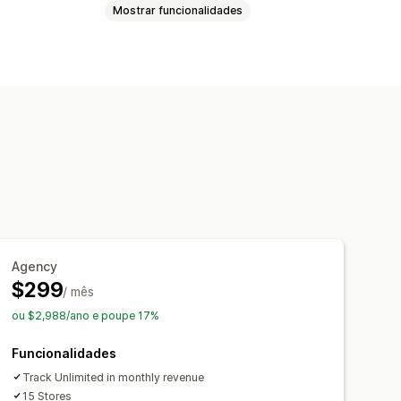
Mostrar funcionalidades
maturação
Rastreio
vários níveis
e produtos
Royalties
filiados
Análise de dados
ções em lote
Descontos
níveis
Rastreio de produtos
Agency
tempo real
$299
/ mês
ou $2,988/ano e poupe 17%
personalizado
Portal da marca
Funcionalidades
Domínio personalizado
Track Unlimited in monthly revenue
orporativa personalizada
15 Stores