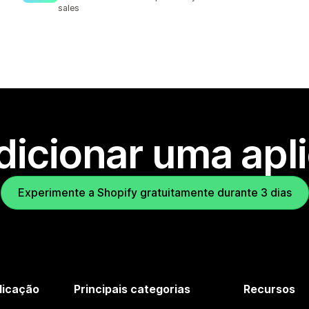
sales
dicionar uma apl
Experimente a Shopify gratuitamente durante 3 dias
licação
Principais categorias
Recursos