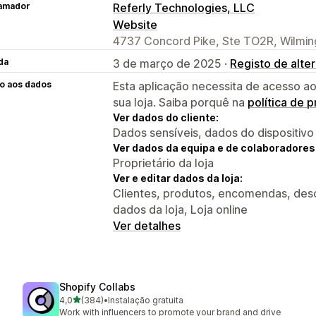
amador
Referly Technologies, LLC
Website
4737 Concord Pike, Ste TO2R, Wilmin
da
3 de março de 2025 ·
Registo de alte
o aos dados
Esta aplicação necessita de acesso ao
sua loja. Saiba porquê na
política de 
Ver dados do cliente:
Dados sensíveis, dados do dispositivo
Ver dados da equipa e de colaboradores
Proprietário da loja
Ver e editar dados da loja:
Clientes, produtos, encomendas, desco
dados da loja, Loja online
Ver detalhes
Shopify Collabs
de 5 estrelas
4,0
(384)
•
Instalação gratuita
384 total de avaliações
Work with influencers to promote your brand and drive