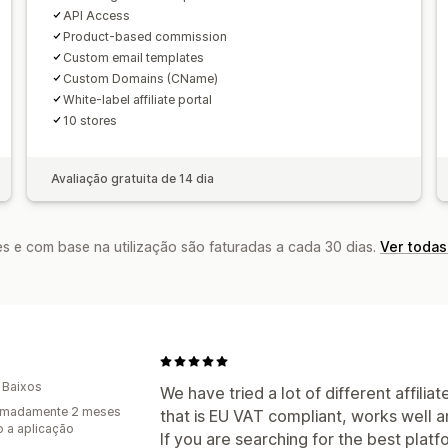
API Access
Pagamentos
Product-based commission
Formulários de impostos
Pagamento
Custom email templates
Custom Domains (CName)
Pagamentos automáticos
Pagamento
White-label affiliate portal
Pagamentos com cartões de oferta
10 stores
Pagamentos programados
Avaliação gratuita de 14 dia
s e com base na utilização são faturadas a cada 30 dias.
Ver todas
 Baixos
We have tried a lot of different affilia
imadamente 2 meses
that is EU VAT compliant, works well a
 a aplicação
If you are searching for the best platf