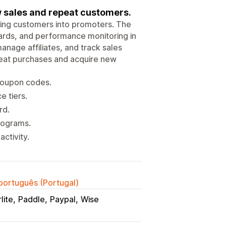
 sales and repeat customers.
ning customers into promoters. The
ards, and performance monitoring in
age affiliates, and track sales
peat purchases and acquire new
 coupon codes.
e tiers.
rd.
programs.
ctivity.
 português (Portugal)
lite
Paddle
Paypal
Wise