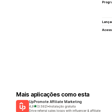
Progr
Lança
Acess
Mais aplicações como esta
UpPromote Affiliate Marketing
de 5 estrelas
4,9
(3.592)
•
Instalação gratuita
3592 total de avaliações
Drive referral sales loops with influencer & affiliate