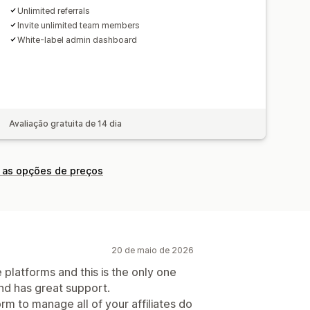
Unlimited referrals
Invite unlimited team members
s ACH
Transferências bancárias
White-label admin dashboard
s em lote
Pagamentos com cartão
Várias moedas
PayPal
Avaliação gratuita de 14 dia
 as opções de preços
20 de maio de 2026
te platforms and this is the only one
nd has great support.
orm to manage all of your affiliates do