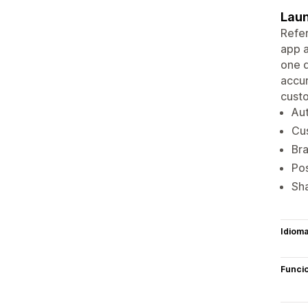
Laun
Refer
app a
one d
accur
cust
Aut
Cus
Bra
Pos
Sha
Idiom
Funci