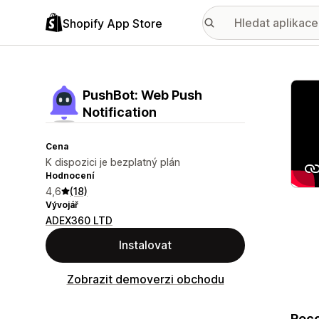
Shopify App Store
Galer
PushBot: Web Push
Notification
Cena
K dispozici je bezplatný plán
Hodnocení
4,6
(18)
Vývojář
ADEX360 LTD
Instalovat
Zobrazit demoverzi obchodu
Reco