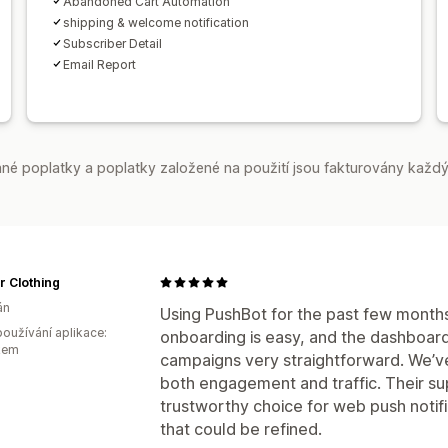
Abandoned Cart Automation
shipping & welcome notification
Subscriber Detail
Email Report
é poplatky a poplatky založené na použití jsou fakturovány každý
 Clothing
án
Using PushBot for the past few month
oužívání aplikace:
onboarding is easy, and the dashboar
kem
campaigns very straightforward. We’v
both engagement and traffic. Their sup
trustworthy choice for web push notifi
that could be refined.