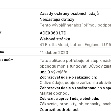
e
Zásady ochrany osobních údajů
Nejčastější dotazy
Tento vývojář nenabízí přímou podpor
ř
ADEX360 LTD
Webová stránka
41 Bretts Mead, Lutton, England, LU1
na
11. duben 2023
p k datům
Tato aplikace potřebuje přístup k ná
obchodu mohla fungovat. Důvody zjist
údajů
vývojáře.
Zobrazovat údaje o zákaznících:
Citlivé údaje, údaje o zařízení a aktivit
Zobrazovat údaje o zaměstnancích a sp
Majitel obchodu
Zobrazit a upravit údaje obchodu:
Zákazníci, produkty, objednávky, ana
Zobrazit podrobnosti