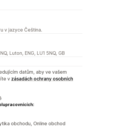
u v jazyce Čeština.
5NQ, Luton, ENG, LU1 5NQ, GB
sledujícím datům, aby ve vašem
íte v
zásadách ochrany osobních
ě
olupracovnících:
lytika obchodu, Online obchod