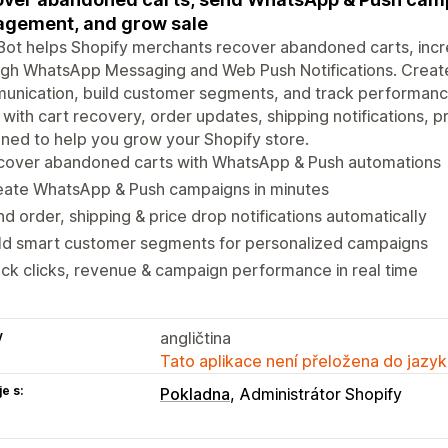
gement, and grow sale
Bot helps Shopify merchants recover abandoned carts, inc
ugh WhatsApp Messaging and Web Push Notifications. Crea
unication, build customer segments, and track performanc
 with cart recovery, order updates, shipping notifications, p
ned to help you grow your Shopify store.
cover abandoned carts with WhatsApp & Push automations
eate WhatsApp & Push campaigns in minutes
d order, shipping & price drop notifications automatically
ild smart customer segments for personalized campaigns
ck clicks, revenue & campaign performance in real time
y
angličtina
Tato aplikace není přeložena do jazyk
e s:
Pokladna
Administrátor Shopify