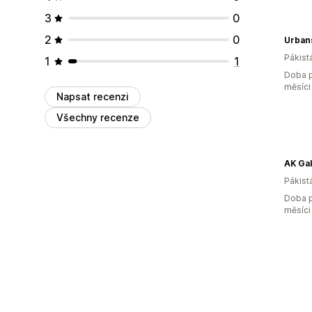
3
0
2
0
Urban
Pákist
1
1
Doba p
měsíci
Napsat recenzi
Všechny recenze
AK Gal
Pákist
Doba p
měsíci