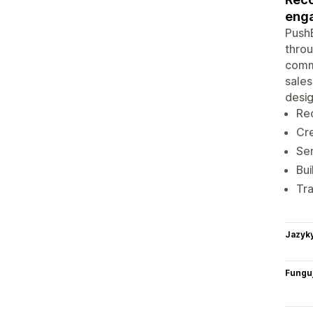
enga
Push
thro
comm
sales
desig
Re
Cr
Sen
Bu
Tra
Jazyk
Funguj