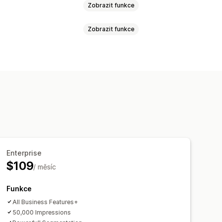
Zobrazit funkce
Zobrazit funkce
ové výprodeje
Připomenutí
sh notifikace
u
Nabídky slev
Sledování konverzí
latitelů
Udělení souhlasu
vání zapojení
če
Sledování chování
Enterprise
$109
/ měsíc
Funkce
All Business Features+
50,000 Impressions