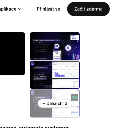
aplikace
Přihlásit se
Začít zdarma
+ Další(ch) 3
paigns, automate customer