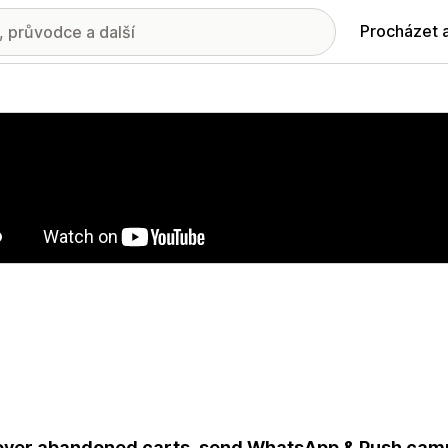
Procházet 
ie propagovaných obrázků
ver abandoned carts, send WhatsApp & Push cam