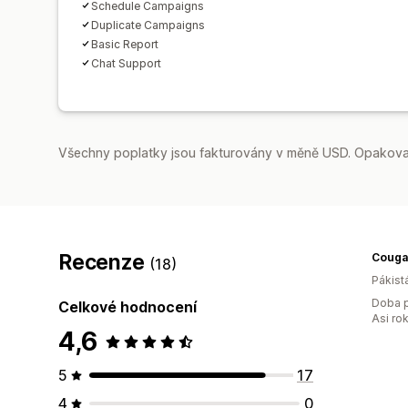
Schedule Campaigns
Duplicate Campaigns
Basic Report
Chat Support
Všechny poplatky jsou fakturovány v měně USD. Opakovan
Recenze
Cougar
(18)
Pákist
Doba p
Celkové hodnocení
Asi ro
4,6
5
17
4
0