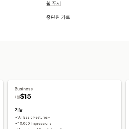
웹 푸시
알림 유형
중단된 카트
카트 복구
사용자 지정 이벤트
반짝 세
카트 복구
가입자 관리
개인화된 캠페인
웹 푸시 알림
가입 팝
자동 알림
가입자 목록
가입
세그먼트
자동화된 워크플로
표시 옵션
사용자 지정 브랜딩
트리거
행동 추적
Business
$15
/월
기능
All Basic Features+
10,000 Impressions