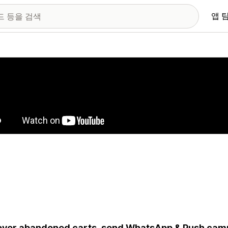
앱 
 이미지 갤러리
ver abandoned carts, send WhatsApp & Push cam