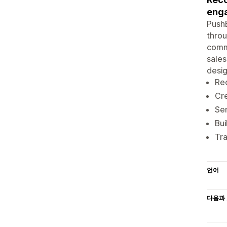
enga
Push
thro
comm
sales
desig
Re
Cr
Sen
Bu
Tra
언어
다음과 