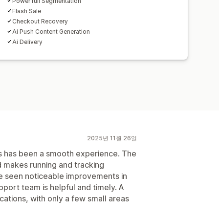
Power full Segmentation
Flash Sale
Checkout Recovery
Ai Push Content Generation
Ai Delivery
2025년 11월 26일
s has been a smooth experience. The
d makes running and tracking
e seen noticeable improvements in
port team is helpful and timely. A
cations, with only a few small areas