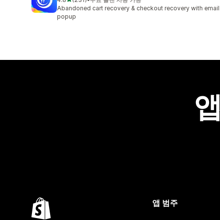
총 리뷰 231개
Abandoned cart recovery & checkout recovery with email
popup
앱
앱 범주