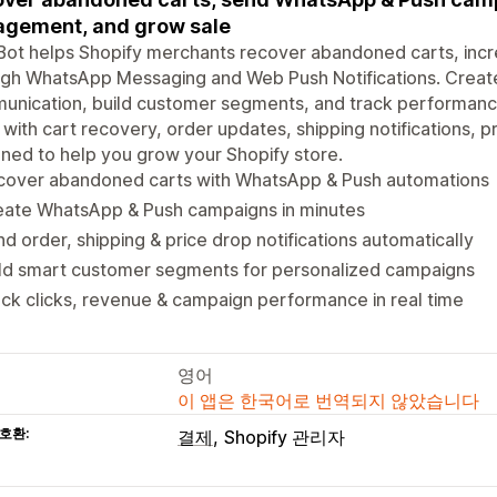
gement, and grow sale
Bot helps Shopify merchants recover abandoned carts, inc
ugh WhatsApp Messaging and Web Push Notifications. Crea
unication, build customer segments, and track performanc
 with cart recovery, order updates, shipping notifications, p
ned to help you grow your Shopify store.
cover abandoned carts with WhatsApp & Push automations
eate WhatsApp & Push campaigns in minutes
d order, shipping & price drop notifications automatically
ild smart customer segments for personalized campaigns
ck clicks, revenue & campaign performance in real time
영어
이 앱은 한국어로 번역되지 않았습니다
호환:
결제
Shopify 관리자