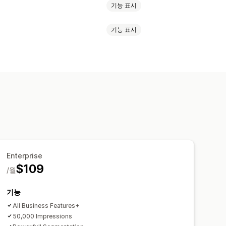
기능 표시
기능 표시
일
미리 알림
환영 메시지
리타게팅
업
할인 혜택
전환 추적
전환 추적
참여 추적
Enterprise
$109
/월
기능
All Business Features+
50,000 Impressions