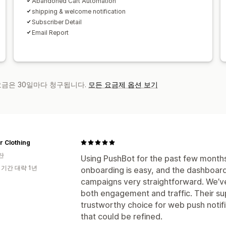
Abandoned Cart Automation
shipping & welcome notification
Subscriber Detail
Email Report
 요금은 30일마다 청구됩니다.
모든 요금제 옵션 보기
 Clothing
탄
Using PushBot for the past few month
 기간 대략 1년
onboarding is easy, and the dashboar
campaigns very straightforward. We’v
both engagement and traffic. Their sup
trustworthy choice for web push notifi
that could be refined.