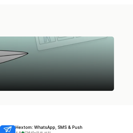
Hextom: WhatsApp, SMS & Push
별 5개 중
4.8
(264)
•
무료 설치