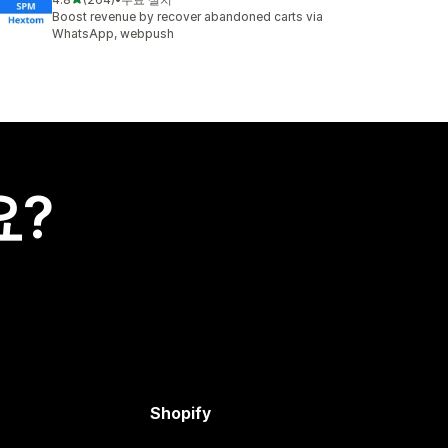
총 리뷰 264개
Boost revenue by recover abandoned carts via
WhatsApp, webpush
요?
Shopify