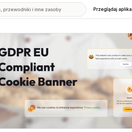
Przeglądaj aplika
nione obrazy w galerii