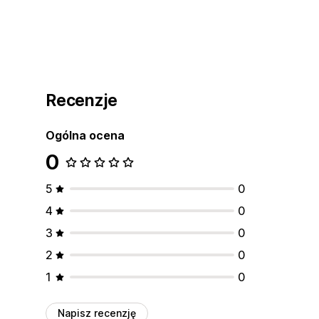
Recenzje
Ogólna ocena
0
5
0
4
0
3
0
2
0
1
0
Napisz recenzję