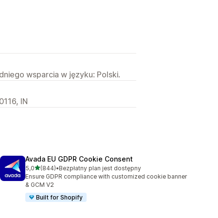
niego wsparcia w języku: Polski.
0116, IN
Avada EU GDPR Cookie Consent
na 5 gwiazdek
5,0
(844)
•
Bezpłatny plan jest dostępny
Łączna liczba recenzji: 844
Ensure GDPR compliance with customized cookie banner
& GCM V2
Built for Shopify