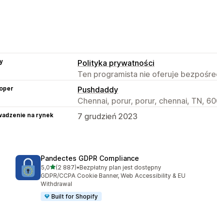
y
Polityka prywatności
Ten programista nie oferuje bezpośred
oper
Pushdaddy
Chennai, porur, porur, chennai, TN, 60
adzenie na rynek
7 grudzień 2023
Pandectes GDPR Compliance
na 5 gwiazdek
5,0
(2 887)
•
Bezpłatny plan jest dostępny
Łączna liczba recenzji: 2887
GDPR/CCPA Cookie Banner, Web Accessibility & EU
Withdrawal
Built for Shopify