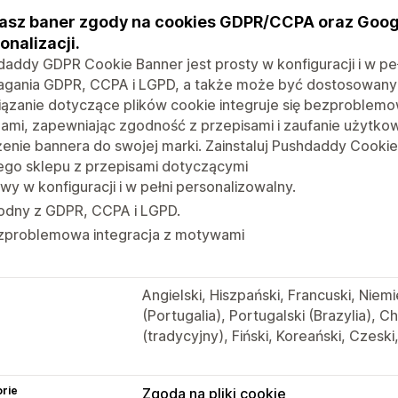
asz baner zgody na cookies GDPR/CCPA oraz Goog
onalizacji.
addy GDPR Cookie Banner jest prosty w konfiguracji i w peł
gania GDPR, CCPA i LGPD, a także może być dostosowany d
iązanie dotyczące plików cookie integruje się bezproblem
ami, zapewniając zgodność z przepisami i zaufanie użytkow
enie bannera do swojej marki. Zainstaluj Pushdaddy Cookie 
ego sklepu z przepisami dotyczącymi
wy w konfiguracji i w pełni personalizowalny.
odny z GDPR, CCPA i LGPD.
zproblemowa integracja z motywami
Angielski, Hiszpański, Francuski, Niemi
(Portugalia), Portugalski (Brazylia), C
(tradycyjny), Fiński, Koreański, Czeski,
rie
Zgoda na pliki cookie