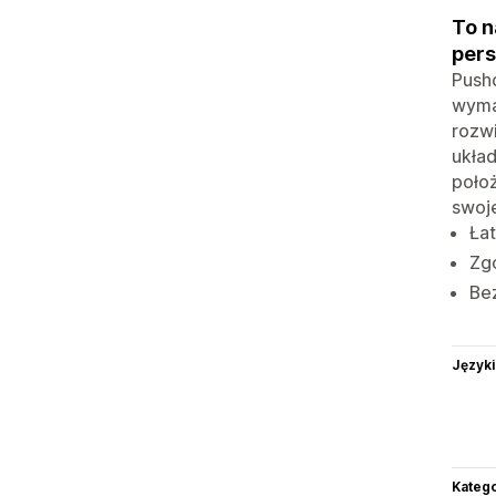
To n
pers
Pushd
wyma
rozw
układ
położ
swoj
Łat
Zg
Be
Języki
Katego