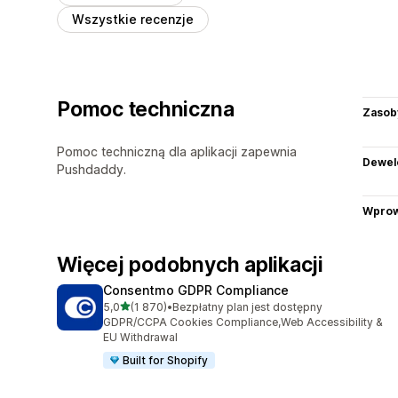
Wszystkie recenzje
Pomoc techniczna
Zasob
Pomoc techniczną dla aplikacji zapewnia
Dewel
Pushdaddy.
Wprow
Więcej podobnych aplikacji
Consentmo GDPR Compliance
na 5 gwiazdek
5,0
(1 870)
•
Bezpłatny plan jest dostępny
Łączna liczba recenzji: 1870
GDPR/CCPA Cookies Compliance,Web Accessibility &
EU Withdrawal
Built for Shopify