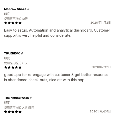
Monrow Shoes
印度
使用應用程式 12天
2020年11月2日
Easy to setup. Automation and analytical dashboard. Customer
support is very helpful and considerate.
TRUEREVO
印度
使用應用程式 23天
2020年7月2日
good app for re-engage with customer & get better response
in abandoned check outs, nice ctr with this app.
The Natural Wash
印度
使用應用程式 大約1個月
2020年8月31日