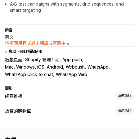
A/B test campaigns with segments, drip sequences, and
smart targeting
語言
英文
這項應用程式尚未翻譯成繁體中文
可與以下項目搭配使用
結帳頁面
Shopify 管理介面
App push
Mac, Windows, iOS, Android
Webpush
WhatsApp
WhatsApp Click to chat
WhatsApp Web
類別
網頁推播
顯示功能
通知類型
放棄的購物車
顯示功能
購物車提醒
庫存補貨
自訂活動
快閃優惠
忠實顧客獎勵
購物車提醒
訂單最新資訊
價格提醒
商品公告
促銷
提醒
邀請評價
個人化行銷活動
網頁推播通知
多管道傳送訊息
轉換追蹤
歡迎訊息
再行銷