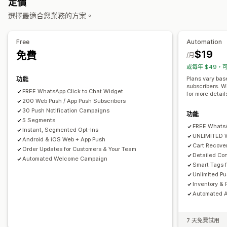
定價
自動化工作流程
訂閱者管理
選擇最適合您業務的方案。
顯示選項
自動通知
匯入和匯出
管理偏好設定
地理位置
訂閱者清單
自訂品牌行銷
彈出式視窗建立工具
觸發條件
範本
選擇加入
清單整理
顧客分群
A/B 測試
轉換追蹤
互動追蹤
Free
Automation
可自訂小工具
多國語言
A/B 測試
目標設定規則
行為追蹤
$19
免費
/月
或每年 $49，可
Plans vary bas
功能
subscribers. W
FREE WhatsApp Click to Chat Widget
for more detail
200 Web Push / App Push Subscribers
30 Push Notification Campaigns
功能
5 Segments
FREE WhatsA
Instant, Segmented Opt-Ins
UNLIMITED 
Android & iOS Web + App Push
Cart Recove
Order Updates for Customers & Your Team
Detailed Con
Automated Welcome Campaign
Smart Tags 
Unlimited Pu
Inventory & 
Automated 
7 天免費試用