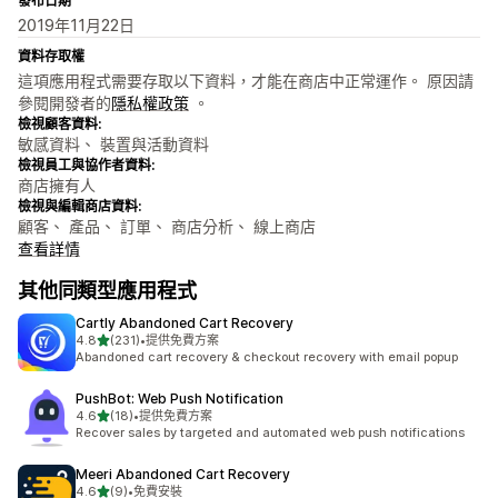
發布日期
2019年11月22日
資料存取權
這項應用程式需要存取以下資料，才能在商店中正常運作。 原因請
參閱開發者的
隱私權政策
。
檢視顧客資料:
敏感資料、 裝置與活動資料
檢視員工與協作者資料:
商店擁有人
檢視與編輯商店資料:
顧客、 產品、 訂單、 商店分析、 線上商店
查看詳情
其他同類型應用程式
Cartly Abandoned Cart Recovery
滿分 5 顆星
4.8
(231)
•
提供免費方案
共有 231 則評價
Abandoned cart recovery & checkout recovery with email popup
PushBot: Web Push Notification
滿分 5 顆星
4.6
(18)
•
提供免費方案
共有 18 則評價
Recover sales by targeted and automated web push notifications
Meeri Abandoned Cart Recovery
滿分 5 顆星
4.6
(9)
•
免費安裝