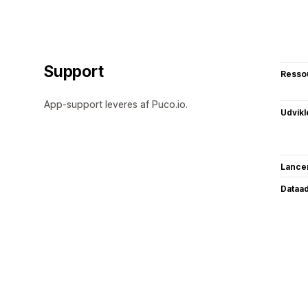
Support
Resso
App-support leveres af Puco.io.
Udvikl
Lance
Dataa