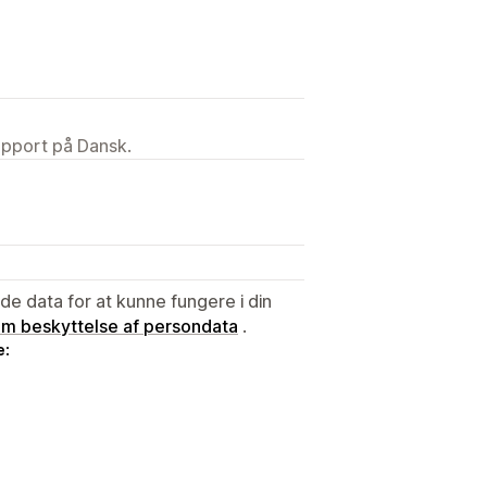
upport på Dansk.
e data for at kunne fungere i din
 om beskyttelse af persondata
.
e: