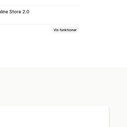
line Store 2.0
Vis funktioner
er
Kollektioner
Blogs
jælp
Sider med kontakt
øbskurv
Hurtig visning
404-sider
elser
Sider med priser
eloner
Sider med at gemme
Globale stile
e
Kodestykker
SEO
CDN