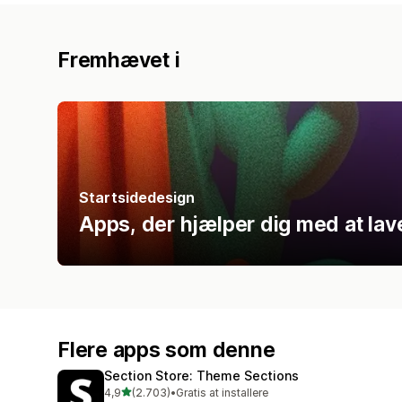
Fremhævet i
Startsidedesign
Apps, der hjælper dig med at lave
Flere apps som denne
Section Store: Theme Sections
ud af 5 stjerner
4,9
(2.703)
•
Gratis at installere
2703 anmeldelser i alt