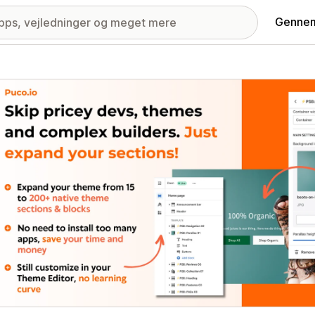
Gennem
ri med udvalgte billeder