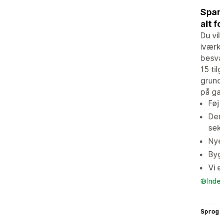
Spar
alt 
Du vi
ivær
besvæ
15 ti
grund
på ga
Føj
Der
se
Nye
Byg
Vi 
Ind
Sprog