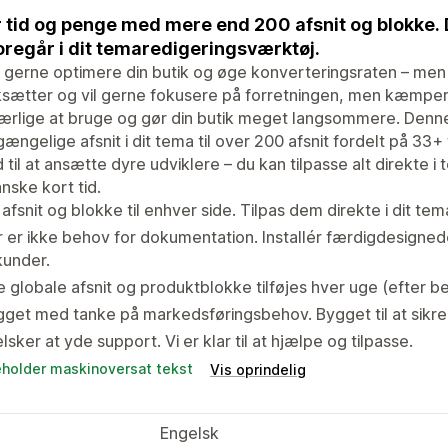
 tid og penge med mere end 200 afsnit og blokke. 
foregår i dit temaredigeringsværktøj.
l gerne optimere din butik og øge konverteringsraten – men d
ksætter og vil gerne fokusere på forretningen, men kæmpe
rlige at bruge og gør din butik meget langsommere. Denne
lgængelige afsnit i dit tema til over 200 afsnit fordelt på 33+
 til at ansætte dyre udviklere – du kan tilpasse alt direkte 
nske kort tid.
 afsnit og blokke til enhver side. Tilpas dem direkte i dit t
 er ikke behov for dokumentation. Installér færdigdesigned
kunder.
 globale afsnit og produktblokke tilføjes hver uge (efter b
get med tanke på markedsføringsbehov. Bygget til at sikre
elsker at yde support. Vi er klar til at hjælpe og tilpasse.
eholder maskinoversat tekst
Vis oprindelig
Engelsk