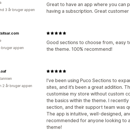
a
Great to have an app where you can pa
nd 3 år bruger appen
having a subscription. Great customer
tsitsar.com
e
Good sections to choose from, easy to
 bruger appen
the theme. 100% recommend!
Loaf
itannien
I’ve been using Puco Sections to exp
 2 år bruger appen
sites, and it’s been a great addition. T
customise my store without custom codi
the basics within the theme. I recently 
section, and their support team was qu
The app is intuitive, well-designed, a
recommended for anyone looking to add
theme!