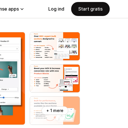
se apps
Log ind
Start gratis
+ 1 mere