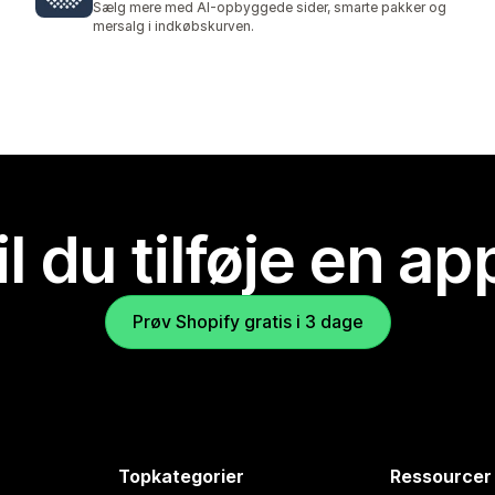
Sælg mere med AI-opbyggede sider, smarte pakker og
mersalg i indkøbskurven.
il du tilføje en ap
Prøv Shopify gratis i 3 dage
Topkategorier
Ressourcer