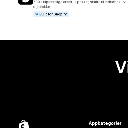
700+ tilpasselige afsnit. + pakker, skuffe til indkøbskurv
og blokke
Built for Shopify
V
Appkategorier