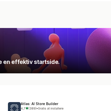
 en effektiv startside.
Atlas: AI Store Builder
ud af 5 stjerner
4,7
(389)
•
Gratis at installere
389 anmeldelser i alt