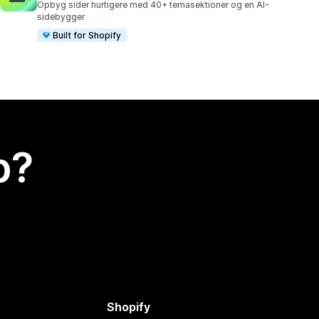
Opbyg sider hurtigere med 40+ temasektioner og en AI-
sidebygger
Built for Shopify
p?
Shopify