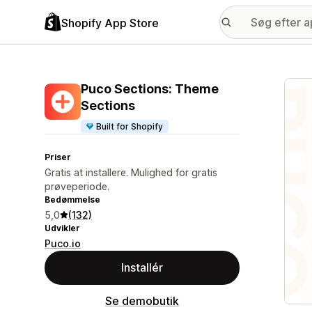
Shopify App Store
Galle
Puco Sections: Theme
Sections
Built for Shopify
Priser
Gratis at installere. Mulighed for gratis
prøveperiode.
Bedømmelse
5,0
(132)
Udvikler
Puco.io
Installér
Se demobutik