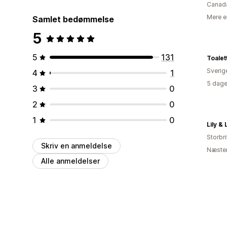
Canad
Mere e
Samlet bedømmelse
5
5
131
Toalet
Sverig
4
1
5 dage
3
0
2
0
1
0
Lily & 
Storbr
Skriv en anmeldelse
Næsten
Alle anmeldelser