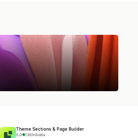
Theme Sections & Page Builder
ud af 5 stjerner
5,0
(36)
•
Gratis
36 anmeldelser i alt