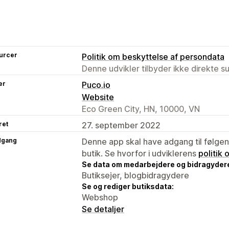
urcer
Politik om beskyttelse af persondata
Denne udvikler tilbyder ikke direkte s
er
Puco.io
Website
Eco Green City, HN, 10000, VN
ret
27. september 2022
dgang
Denne app skal have adgang til følgend
butik. Se hvorfor i udviklerens
politik
Se data om medarbejdere og bidragyder
Butiksejer, blogbidragydere
Se og rediger butiksdata:
Webshop
Se detaljer