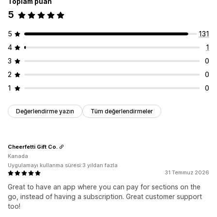
Toplam puan
5
5
131
4
1
3
0
2
0
1
0
Değerlendirme yazın
Tüm değerlendirmeler
Cheerfetti Gift Co.
Kanada
Uygulamayı kullanma süresi:3 yıldan fazla
31 Temmuz 2026
Great to have an app where you can pay for sections on the
go, instead of having a subscription. Great customer support
too!