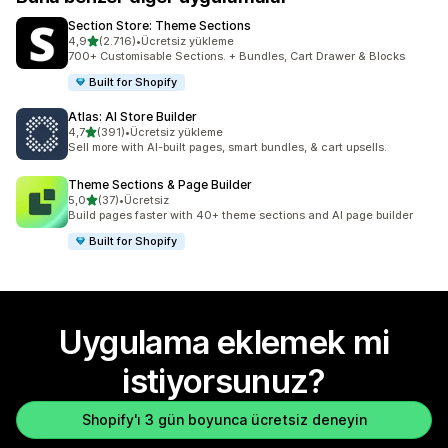
Section Store: Theme Sections
5 yıldız üzerinden
4,9
(2.716)
•
Ücretsiz yükleme
toplam 2716 değerlendirme
700+ Customisable Sections. + Bundles, Cart Drawer & Blocks
Built for Shopify
Atlas: AI Store Builder
5 yıldız üzerinden
4,7
(391)
•
Ücretsiz yükleme
toplam 391 değerlendirme
Sell more with AI-built pages, smart bundles, & cart upsells.
Theme Sections & Page Builder
5 yıldız üzerinden
5,0
(37)
•
Ücretsiz
toplam 37 değerlendirme
Build pages faster with 40+ theme sections and AI page builder
Built for Shopify
Uygulama eklemek mi
istiyorsunuz?
Shopify'ı 3 gün boyunca ücretsiz deneyin