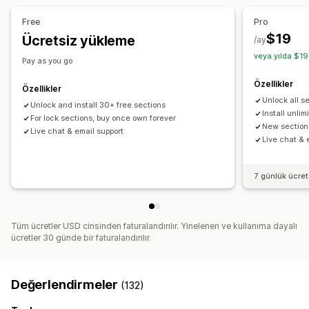
Sayfaları yönetme
Free
Pro
Düzenleyici aracı
Öğeler
Şablonlar
Sayfaları kaydetme
$19
Ücretsiz yükleme
/ay
Taslak sayfalar
Genel bölümler
Genel stiller
veya yılda $19
Pay as you go
Özel yazı tipleri
Özel kod
Kod parçacıkları
SEO
Özellikler
Mobil duyarlı
Tembel yükleme
CDN
Özellikler
Unlock all s
Unlock and install 30+ free sections
Install unlim
For lock sections, buy once own forever
New sections
Live chat & email support
Live chat & 
7 günlük ücre
Tüm ücretler USD cinsinden faturalandırılır. Yinelenen ve kullanıma dayalı
ücretler 30 günde bir faturalandırılır.
Değerlendirmeler
(132)