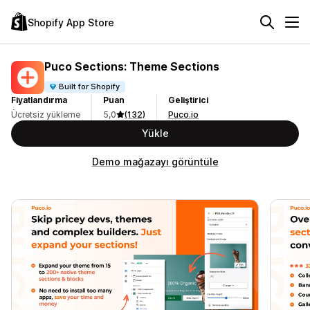
Shopify App Store
Puco Sections: Theme Sections
Built for Shopify
Fiyatlandırma
Puan
Geliştirici
Ücretsiz yükleme
5,0
(132)
Puco.io
Yükle
Demo mağazayı görüntüle