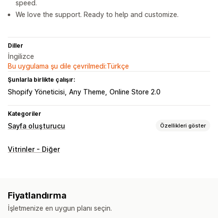
speed.
We love the support. Ready to help and customize.
Diller
İngilizce
Bu uygulama şu dile çevrilmedi:Türkçe
Şunlarla birlikte çalışır:
Shopify Yöneticisi
Any Theme
Online Store 2.0
Kategoriler
Sayfa oluşturucu
Özellikleri göster
Sayfa türleri
Vitrinler - Diğer
Açılış sayfaları
Ana sayfalar
Ürün sayfaları
Koleksiyonlar
Bloglar
SSS
Yardım merkezi sayfaları
İletişim sayfaları
Hakkımızda sayfaları
Sepet sayfaları
Hızlı bakış
Fiyatlandırma
404 sayfaları
Kariyer sayfaları
Değerlendirmeler sayfası
İşletmenize en uygun planı seçin.
Fiyatlandırma sayfaları
Tema bölümleri
Özel sayfalar