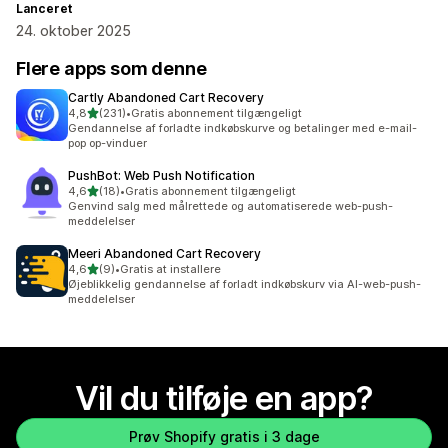
Lanceret
24. oktober 2025
Flere apps som denne
Cartly Abandoned Cart Recovery
ud af 5 stjerner
4,8
(231)
•
Gratis abonnement tilgængeligt
231 anmeldelser i alt
Gendannelse af forladte indkøbskurve og betalinger med e-mail-
pop op-vinduer
PushBot: Web Push Notification
ud af 5 stjerner
4,6
(18)
•
Gratis abonnement tilgængeligt
18 anmeldelser i alt
Genvind salg med målrettede og automatiserede web-push-
meddelelser
Meeri Abandoned Cart Recovery
ud af 5 stjerner
4,6
(9)
•
Gratis at installere
9 anmeldelser i alt
Øjeblikkelig gendannelse af forladt indkøbskurv via AI-web-push-
meddelelser
Vil du tilføje en app?
Prøv Shopify gratis i 3 dage