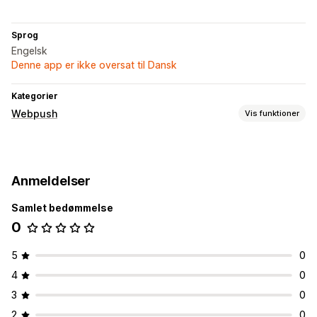
Sprog
Engelsk
Denne app er ikke oversat til Dansk
Kategorier
Webpush
Vis funktioner
Notifikationstyper
Gendannelse af indkøbskurv
Tilpassede begivenheder
Anmeldelser
Påmindelser
Velkomsthilsner
Samlet bedømmelse
Abonnentadministration
0
Automatiske notifikationer
5
0
4
0
3
0
2
0