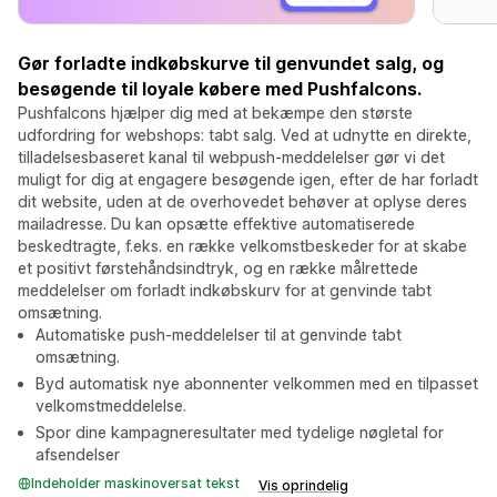
Gør forladte indkøbskurve til genvundet salg, og
besøgende til loyale købere med Pushfalcons.
Pushfalcons hjælper dig med at bekæmpe den største
udfordring for webshops: tabt salg. Ved at udnytte en direkte,
tilladelsesbaseret kanal til webpush-meddelelser gør vi det
muligt for dig at engagere besøgende igen, efter de har forladt
dit website, uden at de overhovedet behøver at oplyse deres
mailadresse. Du kan opsætte effektive automatiserede
beskedtragte, f.eks. en række velkomstbeskeder for at skabe
et positivt førstehåndsindtryk, og en række målrettede
meddelelser om forladt indkøbskurv for at genvinde tabt
omsætning.
Automatiske push-meddelelser til at genvinde tabt
omsætning.
Byd automatisk nye abonnenter velkommen med en tilpasset
velkomstmeddelelse.
Spor dine kampagneresultater med tydelige nøgletal for
afsendelser
Indeholder maskinoversat tekst
Vis oprindelig