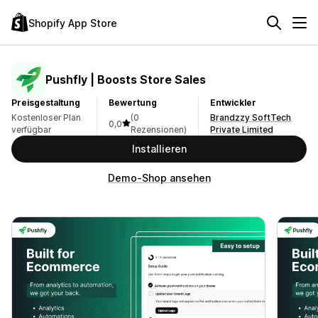
Shopify App Store
Pushfly | Boosts Store Sales
Preisgestaltung
Bewertung
Entwickler
Kostenloser Plan
(0
Brandzzy SoftTech
0,0
verfügbar
Rezensionen)
Private Limited
Installieren
Demo-Shop ansehen