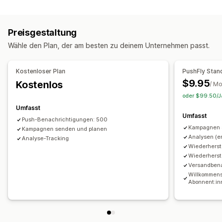
Benachrichtigungsarten
Warenkorbwiederherstellung
Bestellupdates
Preisgestaltung
Begrüßungsnachrichten
Retargeting
Wähle den Plan, der am besten zu deinem Unternehmen passt.
Abonnentenverwaltung
Automatische Benachrichtigungen
Abonnentenliste
Kostenloser Plan
PushFly Stan
Segmente
Conversion-Tracking
Engagement-Tracking
$9.95
Kostenlos
/ M
oder $99.50/Ja
Umfasst
Umfasst
Push-Benachrichtigungen: 500
Kampagnen 
Kampagnen senden und planen
Analysen (e
Analyse-Tracking
Wiederherst
Wiederherst
Versandben
Willkommens
Abonnent:i