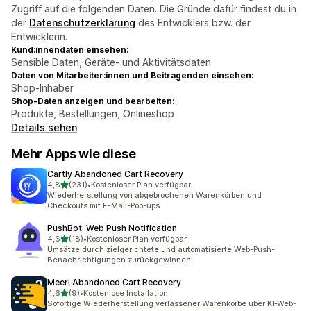
Zugriff auf die folgenden Daten. Die Gründe dafür findest du in
der
Datenschutzerklärung
des Entwicklers bzw. der
Entwicklerin.
Kund:innendaten einsehen:
Sensible Daten, Geräte- und Aktivitätsdaten
Daten von Mitarbeiter:innen und Beitragenden einsehen:
Shop-Inhaber
Shop-Daten anzeigen und bearbeiten:
Produkte, Bestellungen, Onlineshop
Details sehen
Mehr Apps wie diese
Cartly Abandoned Cart Recovery
von 5 Sternen
4,8
(231)
•
Kostenloser Plan verfügbar
231 Rezensionen insgesamt
Wiederherstellung von abgebrochenen Warenkörben und
Checkouts mit E-Mail-Pop-ups
PushBot: Web Push Notification
von 5 Sternen
4,6
(18)
•
Kostenloser Plan verfügbar
18 Rezensionen insgesamt
Umsätze durch zielgerichtete und automatisierte Web-Push-
Benachrichtigungen zurückgewinnen
Meeri Abandoned Cart Recovery
von 5 Sternen
4,6
(9)
•
Kostenlose Installation
9 Rezensionen insgesamt
Sofortige Wiederherstellung verlassener Warenkörbe über KI-Web-