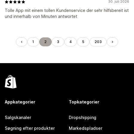
30. juli 2026
Tolle App mit einem tollen Kundenservice der sehr hilfsbereit ist
und innerhalb von Minuten antwortet
1
2
3
4
5
203
Appkategorier
Topkategorier
Salgskanaler
Dropshipping
Søgning efter produkter
Markedspladser