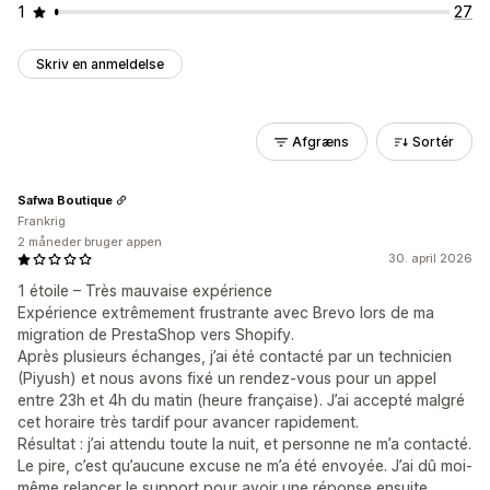
1
27
Skriv en anmeldelse
Afgræns
Sortér
Safwa Boutique
Frankrig
2 måneder bruger appen
30. april 2026
1 étoile – Très mauvaise expérience
Expérience extrêmement frustrante avec Brevo lors de ma
migration de PrestaShop vers Shopify.
Après plusieurs échanges, j’ai été contacté par un technicien
(Piyush) et nous avons fixé un rendez-vous pour un appel
entre 23h et 4h du matin (heure française). J’ai accepté malgré
cet horaire très tardif pour avancer rapidement.
Résultat : j’ai attendu toute la nuit, et personne ne m’a contacté.
Le pire, c’est qu’aucune excuse ne m’a été envoyée. J’ai dû moi-
même relancer le support pour avoir une réponse ensuite.