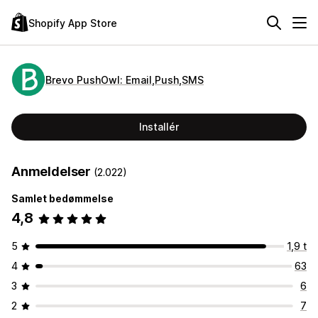
Shopify App Store
Brevo PushOwl: Email,Push,SMS
Installér
Anmeldelser
(2.022)
Samlet bedømmelse
4,8
5
1,9 t
4
63
3
6
2
7