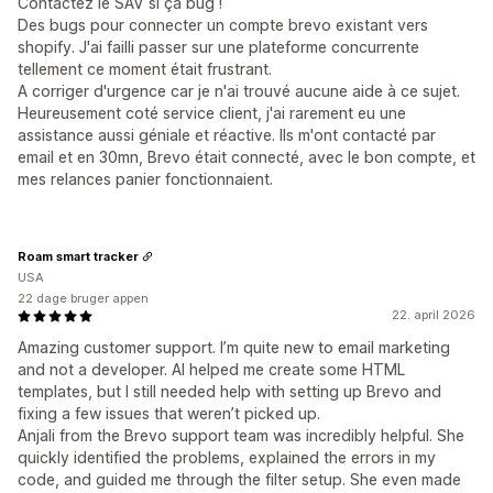
Contactez le SAV si ça bug !
Des bugs pour connecter un compte brevo existant vers
shopify. J'ai failli passer sur une plateforme concurrente
tellement ce moment était frustrant.
A corriger d'urgence car je n'ai trouvé aucune aide à ce sujet.
Heureusement coté service client, j'ai rarement eu une
assistance aussi géniale et réactive. Ils m'ont contacté par
email et en 30mn, Brevo était connecté, avec le bon compte, et
mes relances panier fonctionnaient.
Roam smart tracker
USA
22 dage bruger appen
22. april 2026
Amazing customer support. I’m quite new to email marketing
and not a developer. AI helped me create some HTML
templates, but I still needed help with setting up Brevo and
fixing a few issues that weren’t picked up.
Anjali from the Brevo support team was incredibly helpful. She
quickly identified the problems, explained the errors in my
code, and guided me through the filter setup. She even made