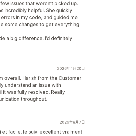
 few issues that weren’t picked up.
 incredibly helpful. She quickly
e errors in my code, and guided me
ade some changes to get everything
 a big difference. I’d definitely
2026年4月20日
m overall. Harish from the Customer
y understand an issue with
it was fully resolved. Really
unication throughout.
2026年8月7日
et facile. le suivi excellent vraiment