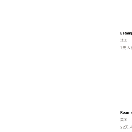
Estam
法国
7天 
Roam 
美国
22天