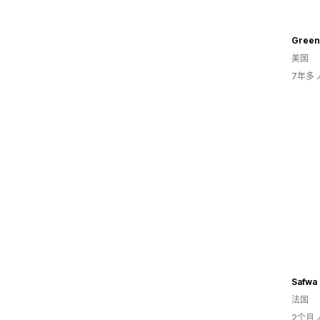
Green
美国
7年多
Safwa
法国
2个月