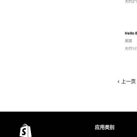
大约2
Hello 
美国
大约1
上一页
应用类别