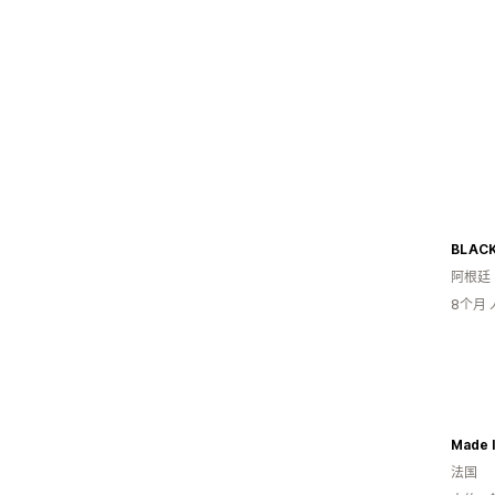
BLAC
阿根廷
8个月
Made I
法国