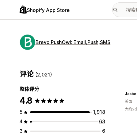
Shopify App Store
Brevo PushOwl: Email,Push,SMS
评论
(2,021)
整体评分
Jasbe
4.8
美国
大约2
5
1,918
4
63
3
6