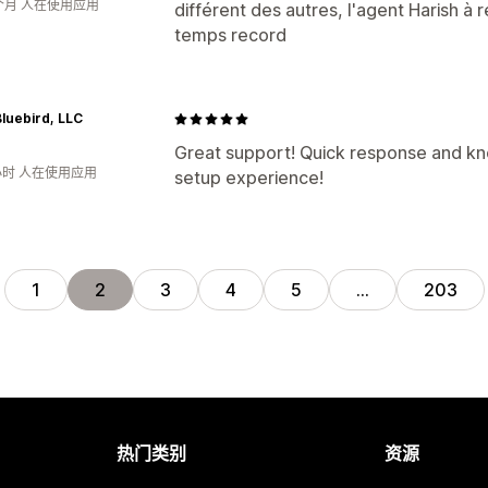
个月 人在使用应用
différent des autres, l'agent Harish à
temps record
Bluebird, LLC
Great support! Quick response and k
小时 人在使用应用
setup experience!
1
2
3
4
5
…
203
热门类别
资源