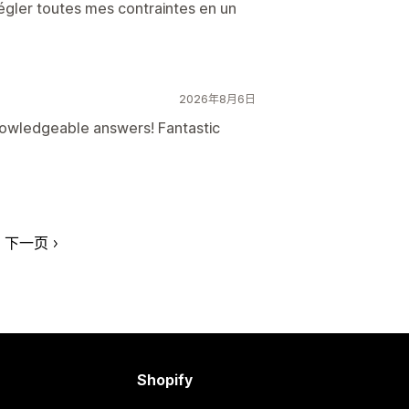
 régler toutes mes contraintes en un
2026年8月6日
nowledgeable answers! Fantastic
下一页
Shopify