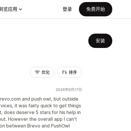
浏览应用
登录
免费开始
安装
优化
排序
2026年6月17日
revo.com and push owl, but outside
ces, it was fairly quick to get things
 does deserve 5 stars for his help in
ut. However the overall app I can't
sion between Brevo and PushOwl