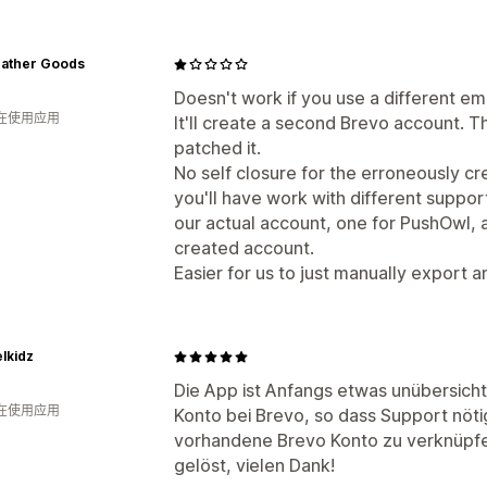
eather Goods
Doesn't work if you use a different em
人在使用应用
It'll create a second Brevo account. T
patched it.
No self closure for the erroneously c
you'll have work with different suppor
our actual account, one for PushOwl, 
created account.
Easier for us to just manually export 
lkidz
Die App ist Anfangs etwas unübersichtl
人在使用应用
Konto bei Brevo, so dass Support nöti
vorhandene Brevo Konto zu verknüpfen
gelöst, vielen Dank!