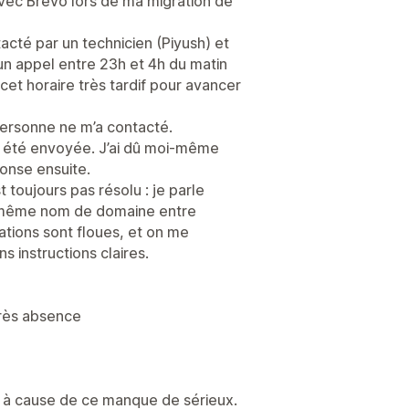
ec Brevo lors de ma migration de
acté par un technicien (Piyush) et
n appel entre 23h et 4h du matin
cet horaire très tardif pour avancer
t personne ne m’a contacté.
a été envoyée. J’ai dû moi-même
ponse ensuite.
t toujours pas résolu : je parle
e même nom de domaine entre
ations sont floues, et on me
instructions claires.
rès absence
e à cause de ce manque de sérieux.