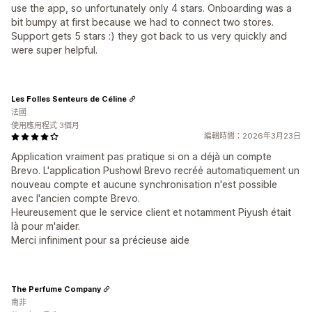
use the app, so unfortunately only 4 stars. Onboarding was a
bit bumpy at first because we had to connect two stores.
Support gets 5 stars :) they got back to us very quickly and
were super helpful.
Les Folles Senteurs de Céline
法國
使用應用程式 3個月
編輯時間：2026年3月23日
Application vraiment pas pratique si on a déjà un compte
Brevo. L'application Pushowl Brevo recréé automatiquement un
nouveau compte et aucune synchronisation n'est possible
avec l'ancien compte Brevo.
Heureusement que le service client et notamment Piyush était
là pour m'aider.
Merci infiniment pour sa précieuse aide
The Perfume Company
南非