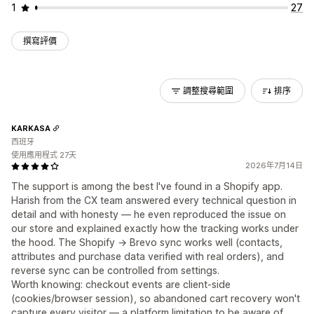
1
27
撰寫評價
調整搜尋範圍
排序
KARKASA
西班牙
使用應用程式 27天
2026年7月14日
The support is among the best I've found in a Shopify app.
Harish from the CX team answered every technical question in
detail and with honesty — he even reproduced the issue on
our store and explained exactly how the tracking works under
the hood. The Shopify → Brevo sync works well (contacts,
attributes and purchase data verified with real orders), and
reverse sync can be controlled from settings.
Worth knowing: checkout events are client-side
(cookies/browser session), so abandoned cart recovery won't
capture every visitor — a platform limitation to be aware of