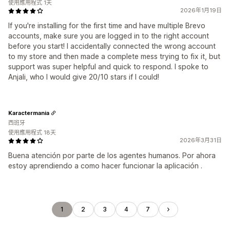
使用應用程式 1天
2026年1月19日
If you're installing for the first time and have multiple Brevo
accounts, make sure you are logged in to the right account
before you start! I accidentally connected the wrong account
to my store and then made a complete mess trying to fix it, but
support was super helpful and quick to respond. I spoke to
Anjali, who I would give 20/10 stars if I could!
Karactermania
西班牙
使用應用程式 18天
2026年3月31日
Buena atención por parte de los agentes humanos. Por ahora
estoy aprendiendo a como hacer funcionar la aplicación .
1
2
3
4
7