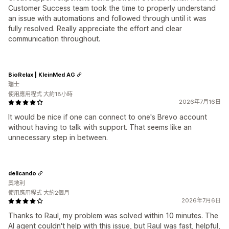
Customer Success team took the time to properly understand
an issue with automations and followed through until it was
fully resolved. Really appreciate the effort and clear
communication throughout.
BioRelax | KleinMed AG
瑞士
使用應用程式 大約18小時
2026年7月16日
It would be nice if one can connect to one's Brevo account
without having to talk with support. That seems like an
unnecessary step in between.
delicando
奧地利
使用應用程式 大約2個月
2026年7月6日
Thanks to Raul, my problem was solved within 10 minutes. The
AI agent couldn't help with this issue, but Raul was fast, helpful,