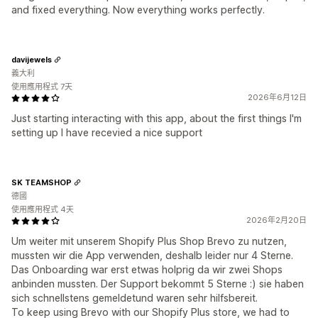
and fixed everything. Now everything works perfectly.
davijewels
義大利
使用應用程式 7天
2026年6月12日
Just starting interacting with this app, about the first things I'm
setting up I have recevied a nice support
SK TEAMSHOP
德國
使用應用程式 4天
2026年2月20日
Um weiter mit unserem Shopify Plus Shop Brevo zu nutzen,
mussten wir die App verwenden, deshalb leider nur 4 Sterne.
Das Onboarding war erst etwas holprig da wir zwei Shops
anbinden mussten. Der Support bekommt 5 Sterne :) sie haben
sich schnellstens gemeldetund waren sehr hilfsbereit.
To keep using Brevo with our Shopify Plus store, we had to