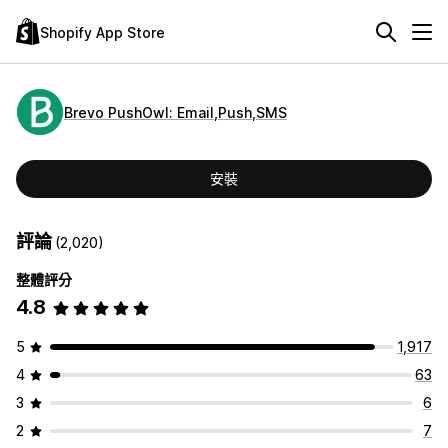
Shopify App Store
Brevo PushOwl: Email,Push,SMS
安裝
評論
(2,020)
整體評分
4.8
5
1,917
4
63
3
6
2
7