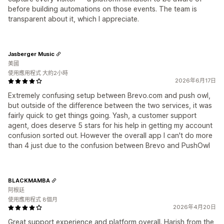
before building automations on those events. The team is
transparent about it, which I appreciate.
Jasberger Music
美國
使用應用程式 大約2小時
2026年6月17日
Extremely confusing setup between Brevo.com and push owl,
but outside of the difference between the two services, it was
fairly quick to get things going. Yash, a customer support
agent, does deserve 5 stars for his help in getting my account
confusion sorted out. However the overall app I can't do more
than 4 just due to the confusion between Brevo and PushOwl
BLACKMAMBA
阿根廷
使用應用程式 8個月
2026年4月20日
Great support experience and platform overall. Harish from the