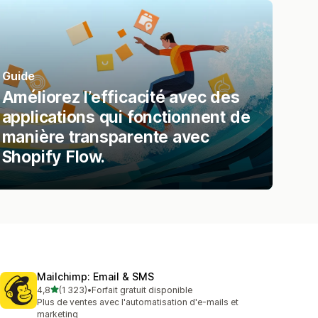
Guide
Améliorez l’efficacité avec des
applications qui fonctionnent de
manière transparente avec
Shopify Flow.
Mailchimp: Email & SMS
étoile(s) sur 5
4,8
(1 323)
•
Forfait gratuit disponible
1323 avis au total
Plus de ventes avec l'automatisation d'e-mails et
marketing