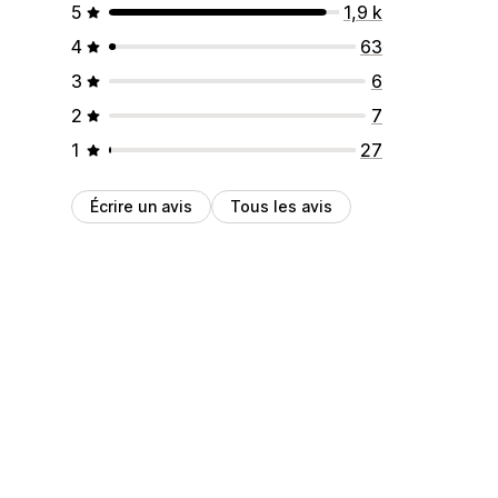
5
1,9 k
4
63
3
6
2
7
1
27
Écrire un avis
Tous les avis