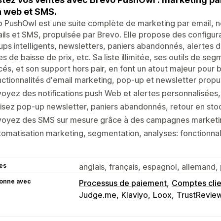
 web et SMS.
 PushOwl est une suite complète de marketing par email, no
ils et SMS, propulsée par Brevo. Elle propose des configura
ps intelligents, newsletters, paniers abandonnés, alertes 
es de baisse de prix, etc. Sa liste illimitée, ses outils de se
és, et son support hors pair, en font un atout majeur pour 
ctionnalités d'email marketing, pop-up et newsletter propu
oyez des notifications push Web et alertes personnalisées, d
lisez pop-up newsletter, paniers abandonnés, retour en stoc
voyez des SMS sur mesure grâce à des campagnes marketin
omatisation marketing, segmentation, analyses: fonctionna
es
anglais, français, espagnol, allemand, p
ionne avec
Processus de paiement
Comptes clie
Judge.me
Klaviyo
Loox
TrustRevie