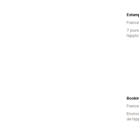
Estam
France
7 jours
l’appli
Booki
France
Environ
de l’ap