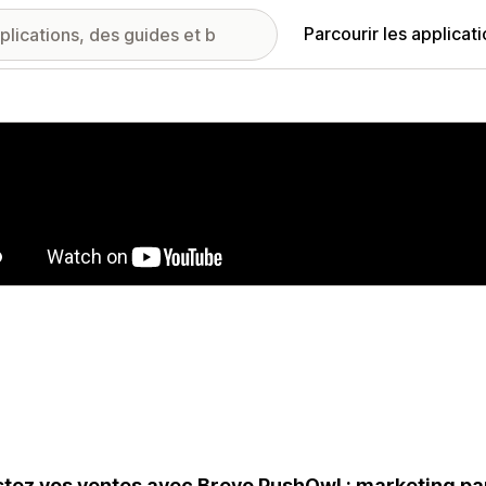
Parcourir les applicat
ie d’images vedette
tez vos ventes avec Brevo PushOwl : marketing par 