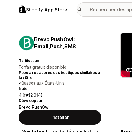
Shopify App Store
Galer
Brevo PushOwl:
Email,Push,SMS
Tarification
Forfait gratuit disponible
Populaires auprès des boutiques similaires à
la vôtre
Basées aux États-Unis
Note
4,8
(2 014)
Développeur
Brevo PushOwl
Installer
Voir la boutique de démonstration
Boos