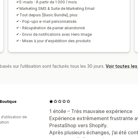
E-mails : À partir de 1 000 / mois
Ciblage
Géolocalisation
Segmentati
Marketing SMS & Suite de Marketing Email
Analyses de données
Test A/B
API 
Tout depuis [Basic Bundle], plus:
- Pop-ups e-mail personnalisés
- Récupération de panier abandonné
- Envoi de notifications avec Hero Image
- Mises à jour d'expédition des produits
basés sur l’utilisation sont facturés tous les 30 jours.
Voir toutes les
 Boutique
1 étoile – Très mauvaise expérience
d’utilisation de
Expérience extrêmement frustrante av
cation
PrestaShop vers Shopify.
Après plusieurs échanges, j’ai été cont