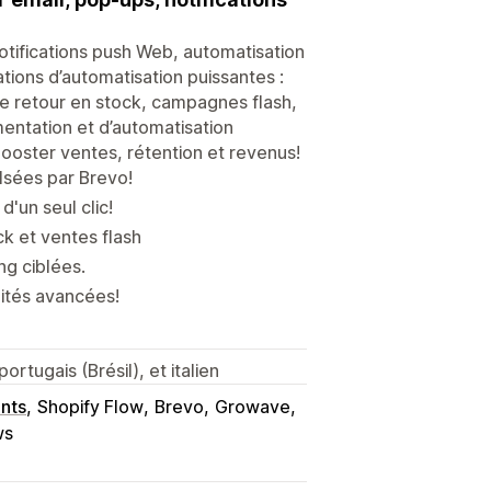
tifications push Web, automatisation
tions d’automatisation puissantes :
de retour en stock, campagnes flash,
gmentation et d’automatisation
booster ventes, rétention et revenus!
lsées par Brevo!
'un seul clic!
k et ventes flash
g ciblées.
lités avancées!
ortugais (Brésil), et italien
nts
Shopify Flow
Brevo
Growave
ws