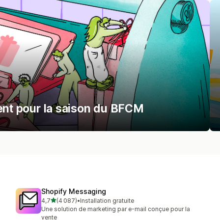
rent pour la saison du BFCM
Shopify Messaging
étoile(s) sur 5
4,7
(4 087)
•
Installation gratuite
4087 avis au total
Une solution de marketing par e-mail conçue pour la
vente