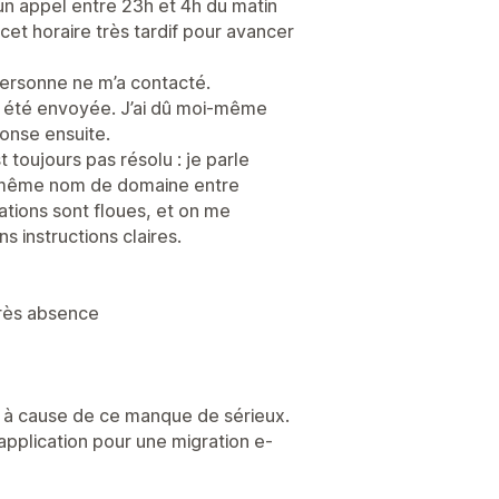
n appel entre 23h et 4h du matin
cet horaire très tardif pour avancer
t personne ne m’a contacté.
a été envoyée. J’ai dû moi-même
ponse ensuite.
t toujours pas résolu : je parle
e même nom de domaine entre
ations sont floues, et on me
instructions claires.
rès absence
e à cause de ce manque de sérieux.
pplication pour une migration e-