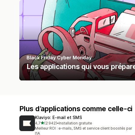
Black Friday Cyber Monday
Les applications qui vous prépa
Plus d’applications comme celle-ci
Klaviyo: E‑mail et SMS
étoile(s) sur 5
4,7
(2 942)
•
Installation gratuite
2942 avis au total
Meilleur ROI : e-mails, SMS et service client boostés par
l’IA