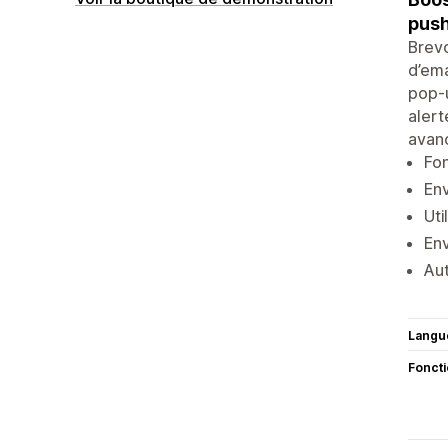
push
Brevo
d’ema
pop-u
alert
avanc
Fon
Env
Uti
En
Aut
Langu
Fonct