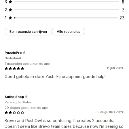
3
6
2
7
1
27
Een recensie schrijven
Alle recensies
PuzzlePro
Nederland
7 maanden gebruiken de app
8 juli 2026
Goed geholpen door Yash. Fijne app met goede hulp!
Sulina Shop
Verenigde Staten
29 dagen gebruiken de app
5 augustus 2026
Brevo and PushOwl is so confusing. It creates 2 accounts.
Doesn't seem like Brevo team cares because now I'm seeing so