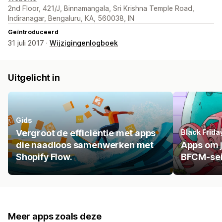
2nd Floor, 421/J, Binnamangala, Sri Krishna Temple Road,
Indiranagar, Bengaluru, KA, 560038, IN
Geïntroduceerd
31 juli 2017 ·
Wijzigingenlogboek
Uitgelicht in
Gids
Vergroot de efficiëntie met apps
Black Frid
die naadloos samenwerken met
Apps om j
Shopify Flow.
BFCM-se
Meer apps zoals deze