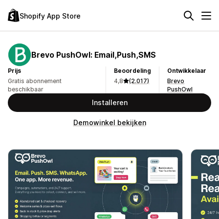
Shopify App Store
Brevo PushOwl: Email,Push,SMS
Prijs
Beoordeling
Ontwikkelaar
Gratis abonnement
4,8
(2.017)
Brevo
beschikbaar
PushOwl
Installeren
Demowinkel bekijken