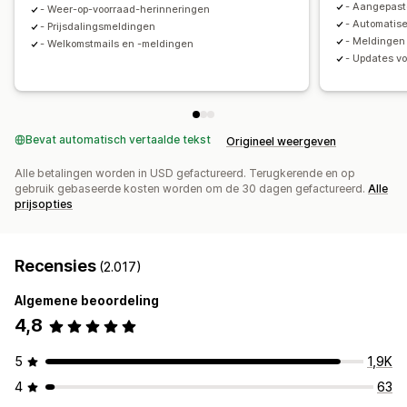
- Aangepast
- Weer-op-voorraad-herinneringen
Toestemmingsverzameling
Lijst voor e-mailverzameling
- Automatis
- Prijsdalingsmeldingen
Sms-opnamelijst
Triggers en regels
Automatiseringen
- Meldingen
- Welkomstmails en -meldingen
- Updates v
Targeting
Geolocatie
Segmentering
Tagging
Tracking
Rapportage
Analytics
A/B-testen
API's en webhooks
Bevat automatisch vertaalde tekst
Origineel weergeven
Alle betalingen worden in USD gefactureerd. Terugkerende en op
gebruik gebaseerde kosten worden om de 30 dagen gefactureerd.
Alle
prijsopties
Recensies
(2.017)
Algemene beoordeling
4,8
5
1,9K
4
63