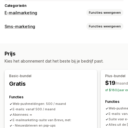
Categorieën
E-mailmarketing
Functies weergeven
Soorten campagnes
Sms-marketing
Functies weergeven
E-mail-campagnes
Sms-campagnes
Pushmeldingen
Campagnes beheren
Nieuwsbrieven
Pop-ups
Formulieren
Kortingen
Bulkberichten
Compliance
Aangepaste afzender-ID
Aanbiedingen
Mails voor upselling
Prijs
Persoonlijke berichten
Geplande berichten
Templates
Mails voor cross-selling
Winkelwagenmails
Kies het abonnement dat het beste bij je bedrijf past.
Conversiestatistieken
ROI volgen
Segmentering
Checkoutmails
Exit intent
Verlaten winkelwagen
Aangepaste segmenten
Aanmelden
Verlaten productpagina
Welkomstmails
Opvolgmails
Basic-bundel
Plus-bundel
Prijsdalingsmails
Weer-op-voorraadmails
Terugwinmails
Workflow-automatisering
$19
Gratis
/maand
Productaanbevelingen
Drip-campagnes
Abonnementen
Winkelwagenherstel
Verjaardagsberichten
Kortingscodes
of $180/jaar 
Enquêtes
Campagnes op maat
Feedbackverzoeken
Bestelbevestigingen
Functies
Functies
Betalingsherinneringen
Productaanbevelingen
Campagnes beheren
Web-pushmeldingen: 500 / maand
Web-pushmel
Bestellingen volgen
E-mails: vanaf 500 / maand
Abonnementsverlengingen
Bewerkingstool
Templates
AI-generatie
Lokalisatie
E-mails: va
Abonnees: ∞
Welkomstberichten
Terugwincampagnes
Aangepaste code
Aangepaste lettertypen
Suite voor 
E-mailmarketing-suite van Brevo, met:
Eenmalig wachtwoord (OTP)
Alles uit de 
Importeren en exporteren
E-maildomeinen
- Nieuwsbrieven en pop-ups