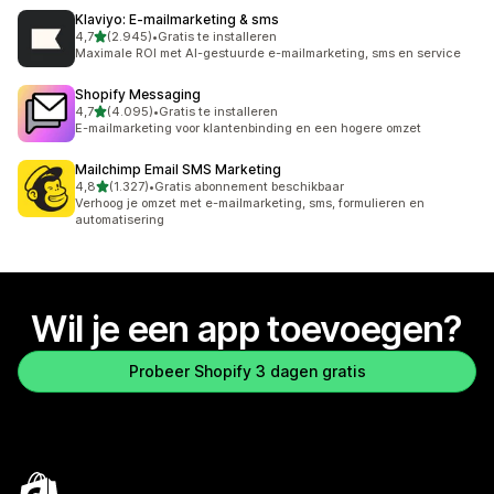
Klaviyo: E‑mailmarketing & sms
van 5 sterren
4,7
(2.945)
•
Gratis te installeren
2945 recensies in totaal
Maximale ROI met AI-gestuurde e-mailmarketing, sms en service
Shopify Messaging
van 5 sterren
4,7
(4.095)
•
Gratis te installeren
4095 recensies in totaal
E-mailmarketing voor klantenbinding en een hogere omzet
Mailchimp Email SMS Marketing
van 5 sterren
4,8
(1.327)
•
Gratis abonnement beschikbaar
1327 recensies in totaal
Verhoog je omzet met e-mailmarketing, sms, formulieren en
automatisering
Wil je een app toevoegen?
Probeer Shopify 3 dagen gratis