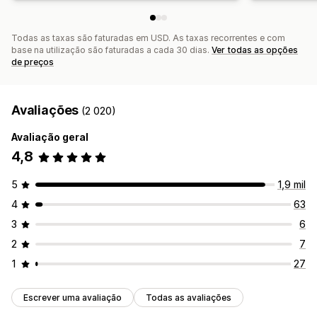
Acionadores e regras
Automatizações
Direcionamento
Geolocalização
Segmentação
Etiquetagem
Rastreio
Todas as taxas são faturadas em USD. As taxas recorrentes e com
base na utilização são faturadas a cada 30 dias.
Ver todas as opções
Relatórios
Análise de dados
Testes A/B
API e webhooks
de preços
Avaliações
(2 020)
Avaliação geral
4,8
5
1,9 mil
4
63
3
6
2
7
1
27
Escrever uma avaliação
Todas as avaliações