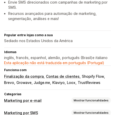
Envie SMS direcionados com campanhas de marketing por
SMS.
Recursos avançados para automação de marketing,
segmentação, análises e mais!
Popular entre lojas como a sua
Sediado nos Estados Unidos da América
Idiomas
inglês, francês, espanhol, alemão, português (Brasil)e italiano
Esta aplicação não está traduzida em português (Portugal)
Funciona com
Finalização da compra
Contas de clientes
Shopify Flow
Brevo
Growave
Judge.me
Klaviyo
Loox
TrustReviews
Categorias
Marketing por e-mail
Mostrar funcionalidades
Tipos de campanhas
Marketing por SMS
Mostrar funcionalidades