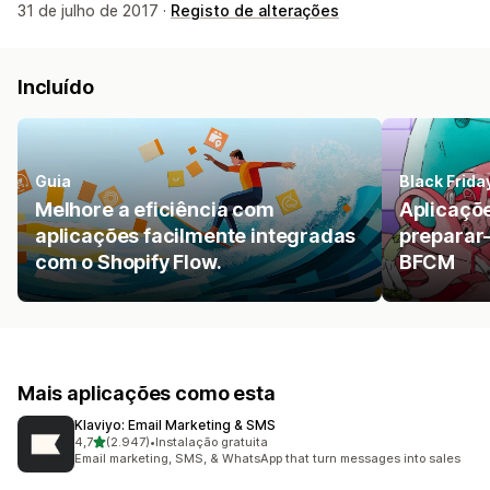
31 de julho de 2017 ·
Registo de alterações
Incluído
Guia
Black Frid
Melhore a eficiência com
Aplicaçõe
aplicações facilmente integradas
preparar-
com o Shopify Flow.
BFCM
Mais aplicações como esta
Klaviyo: Email Marketing & SMS
de 5 estrelas
4,7
(2.947)
•
Instalação gratuita
2947 total de avaliações
Email marketing, SMS, & WhatsApp that turn messages into sales