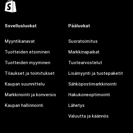
Sovellusluokat
Pääluokat
Myyntikanavat
Suoratoimitus
Tuotteiden etsiminen
Markkinapaikat
Tuotteiden myyminen
Tuotearvostelut
Tilaukset ja toimitukset
Lisämyynti ja tuotepaketit
Kaupan suunnittelu
Sähköpostimarkkinointi
Markkinointi ja konversio
Hakukoneoptimointi
Kaupan hallinnointi
Lähetys
Valuutta ja käännös