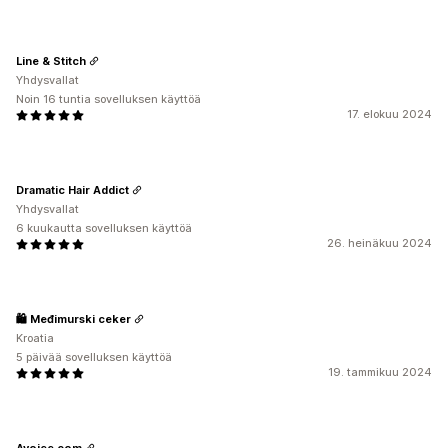
Line & Stitch
Yhdysvallat
Noin 16 tuntia sovelluksen käyttöä
17. elokuu 2024
Dramatic Hair Addict
Yhdysvallat
6 kuukautta sovelluksen käyttöä
26. heinäkuu 2024
🛍️ Međimurski ceker
Kroatia
5 päivää sovelluksen käyttöä
19. tammikuu 2024
Avojee.com