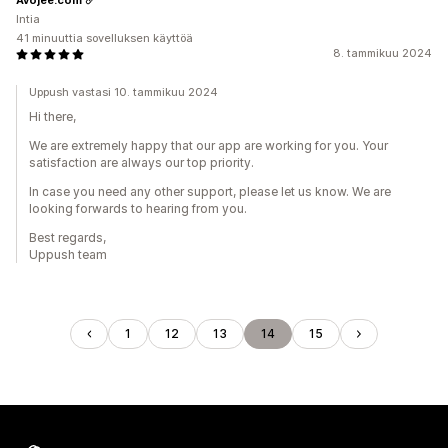
Intia
41 minuuttia sovelluksen käyttöä
8. tammikuu 2024
Uppush vastasi 10. tammikuu 2024
Hi there,
We are extremely happy that our app are working for you. Your
satisfaction are always our top priority.
In case you need any other support, please let us know. We are
looking forwards to hearing from you.
Best regards,
Uppush team
1
12
13
14
15