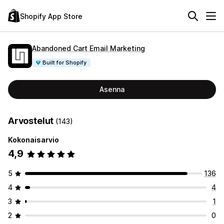
Shopify App Store
Abandoned Cart Email Marketing
Built for Shopify
Asenna
Arvostelut
(143)
Kokonaisarvio
4,9
5
136
4
4
3
1
2
0