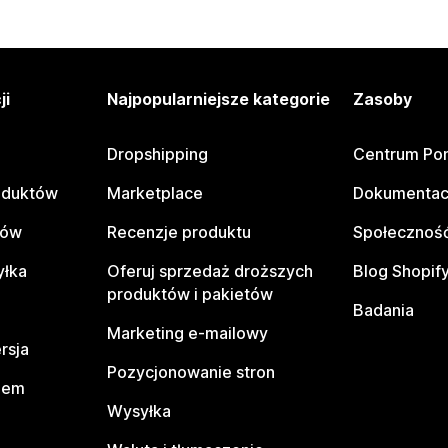
ji
Najpopularniejsze kategorie
Zasoby
Dropshipping
Centrum Po
oduktów
Marketplace
Dokumentac
tów
Recenzje produktu
Społeczność
yłka
Oferuj sprzedaż droższych
Blog Shopif
produktów i pakietów
Badania
Marketing e-mailowy
rsja
Pozycjonowanie stron
pem
Wysyłka