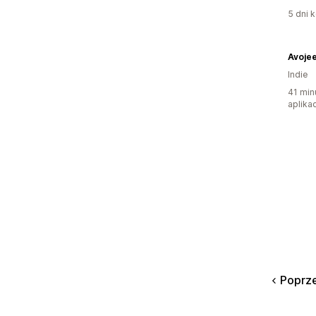
5 dni k
Avoje
Indie
41 min
aplikac
Poprz