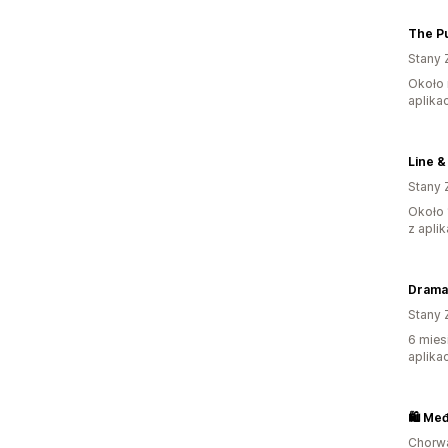
The Pu
Stany 
Około 
aplikac
Line &
Stany 
Około 
z aplik
Dramat
Stany 
6 mies
aplikac
🛍️ Me
Chorw