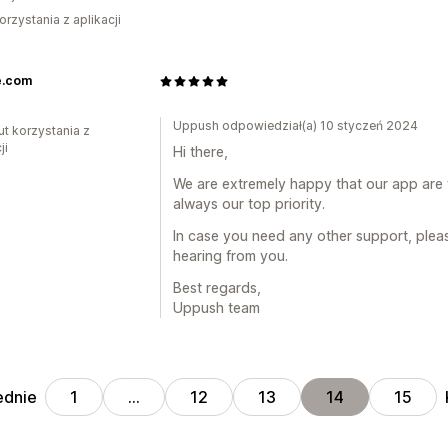
orzystania z aplikacji
e.com
Uppush odpowiedział(a) 10 styczeń 2024
ut korzystania z
ji
Hi there,
We are extremely happy that our app are w
always our top priority.
In case you need any other support, pleas
hearing from you.
Best regards,
Uppush team
ednie
1
…
12
13
14
15