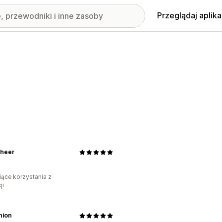
Przeglądaj aplika
heer
iące korzystania z
ji
hion