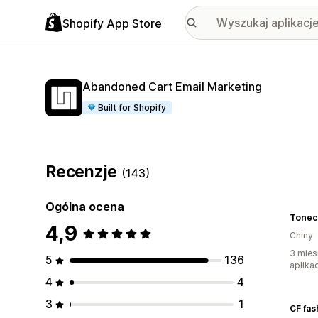
Shopify App Store
Abandoned Cart Email Marketing
Built for Shopify
Recenzje
(143)
Ogólna ocena
Tonec
4,9
Chiny
3 mies
5
136
aplikac
4
4
3
1
CF fas