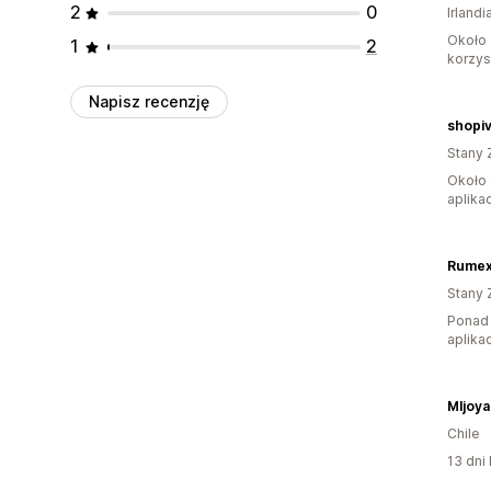
2
0
Irlandi
Około 
1
2
korzyst
Napisz recenzję
shopiv
Stany 
Około 
aplikac
Rumex
Stany 
Ponad 
aplikac
Mljoya
Chile
13 dni 