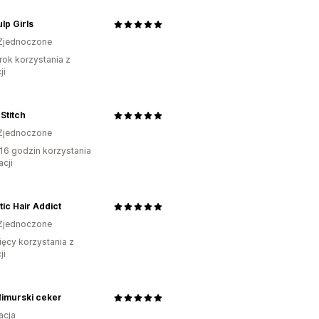
lp Girls
Zjednoczone
rok korzystania z
ji
 Stitch
Zjednoczone
16 godzin korzystania
acji
ic Hair Addict
Zjednoczone
ięcy korzystania z
ji
đimurski ceker
acja