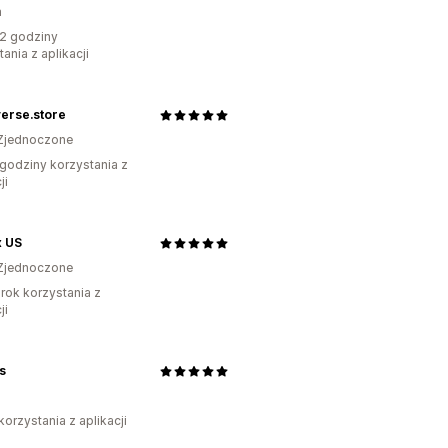
a
2 godziny
ania z aplikacji
erse.store
Zjednoczone
godziny korzystania z
ji
 US
Zjednoczone
rok korzystania z
ji
s
korzystania z aplikacji