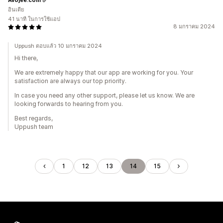
อินเดีย
41 นาที ในการใช้แอป
8 มกราคม 2024
Uppush ตอบแล้ว 10 มกราคม 2024
Hi there,
We are extremely happy that our app are working for you. Your
satisfaction are always our top priority.
In case you need any other support, please let us know. We are
looking forwards to hearing from you.
Best regards,
Uppush team
1
12
13
14
15