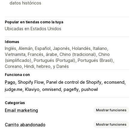
datos históricos
Popular en tiendas como la tuya
Ubicadas en Estados Unidos
Idiomas
Inglés, Alemán, Español, Japonés, Holandés, Italiano,
Vietnamita, Francés, árabe, Chino (tradicional), Chino
(simplificado), Portugués (Portugal), Portugués (Brasil),
Coreano, Hindi, hebreo, y Danés
Funciona con
Pago
Shopify Flow
Panel de control de Shopify
ecomsend
judge.me
Klaviyo
omnisend
pagefly
pushowl
Categorías
Email marketing
Mostrar funciones
Tipos de campañas de marketing
Carrito abandonado
Mostrar funciones
Campañas por correo electrónico