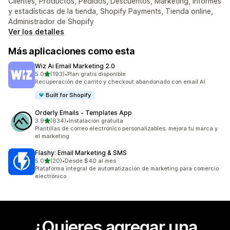
Clientes, Productos, Pedidos, Descuentos, Marketing, Informes
y estadísticas de la tienda, Shopify Payments, Tienda online,
Administrador de Shopify
Ver los detalles
Más aplicaciones como esta
Wiz Ai Email Marketing 2.0
de 5 estrellas
5.0
(193)
•
Plan gratis disponible
193 reseñas en total
Recuperación de carrito y checkout abandonado con email AI
Built for Shopify
Orderly Emails ‑ Templates App
de 5 estrellas
3.9
(634)
•
Instalación gratuita
634 reseñas en total
Plantillas de correo electrónico personalizables: mejora tu marca y
el marketing
Flashy: Email Marketing & SMS
de 5 estrellas
5.0
(20)
•
Desde $40 al mes
20 reseñas en total
Plataforma integral de automatización de marketing para comercio
electrónico
¿Quieres agregar una