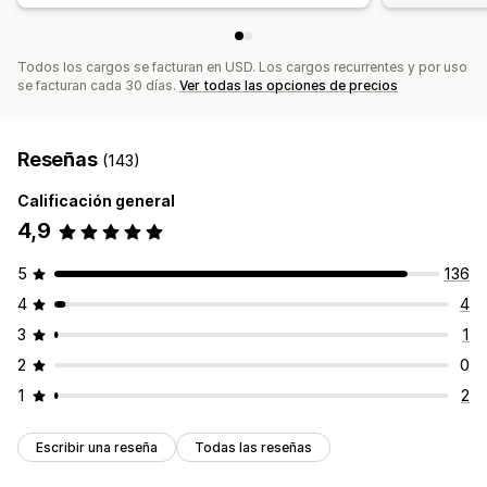
Herramienta de edición
Plantillas
Generación de IA
Traducción
Localización
Código personalizado
Todos los cargos se facturan en USD. Los cargos recurrentes y por uso
Fuentes personalizadas
Edición masiva
se facturan cada 30 días.
Ver todas las opciones de precios
Importar y exportar
Dominios de correo electrónico
Consentimiento
Lista de captura de correos electrónicos
Reseñas
Activadores y reglas
Automatizaciones
Segmentación
(143)
Geolocalización
Segmentación
Etiquetas
Seguimiento
Calificación general
Informes
Información útil y consejos
4,9
Informes y estadísticas
Prueba A/B
API y webhook
5
136
4
4
3
1
2
0
1
2
Escribir una reseña
Todas las reseñas