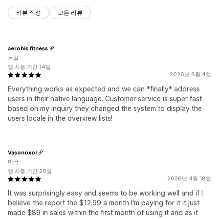
리뷰 작성
모든 리뷰
aerobis fitness
독일
앱 사용 기간 14일
2026년 8월 4일
Everything works as expected and we can *finally* address
users in their native language. Customer service is super fast -
based on my inquiry they changed the system to display the
users locale in the overview lists!
Vasonoxol
미국
앱 사용 기간 20일
2026년 4월 18일
It was surprisingly easy and seems to be working well and if I
believe the report the $12.99 a month I'm paying for it it just
made $89 in sales within the first month of using it and as it