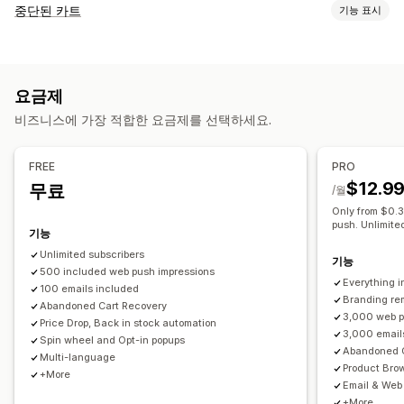
캠페인 유형
중단된 카트
기능 표시
이메일 캠페인
푸시 알림
소셜 미디어
뉴스레터
팝업
양식
카트 복구
할인
리워드
프로모션
상향 판매 이메일
교차 판매 이메일
이메일 미리 알림
종료 팝업
개인화된 캠페인
리타게팅 광고
카트 이메일
결제 이메일
이탈 의도
중단된 카트
검색 중단
요금제
웹 푸시 알림
멀티채널 메시지 전달
장치 간 카트
가입 팝업
환영 이메일
후속 조치 이메일
가격 인하 이메일
비즈니스에 가장 적합한 요금제를 선택하세요.
할인 혜택
한시적 혜택
게임 및 콘테스트
전환 추적
재입고 알림 이메일
고객 되찾기 이메일
추천 제품
드립 캠페인
자동화된 워크플로
구독
사용자 지정 캠페인
FREE
PRO
표시 옵션
캠페인 관리
$12.9
무료
/월
사용자 지정 브랜딩
팝업 빌더
사용자 지정 할인 코드
트리거
편집기 도구
템플릿
AI 생성
번역
현지화
사용자 지정 코드
Only from $0.
템플릿
사용자 지정 가능한 위젯
여러 언어
A/B 테스트
push. Unlimite
커스텀 폰트
대량 편집
가져오기 및 내보내기
이메일 도메인
기능
타게팅 규칙
행동 추적
동의 수집
이메일 캡처 목록
트리거 및 규칙
자동화
타게팅
Unlimited subscribers
기능
500 included web push impressions
위치 정보
세분화
태그 지정
추적
보고
분석 정보 및 팁
분석
Everything i
100 emails included
A/B 테스트
API 및 Webhook
Branding re
Abandoned Cart Recovery
3,000 web p
Price Drop, Back in stock automation
3,000 email
Spin wheel and Opt-in popups
Abandoned 
Multi-language
Product Br
+More
Email & Web
+More