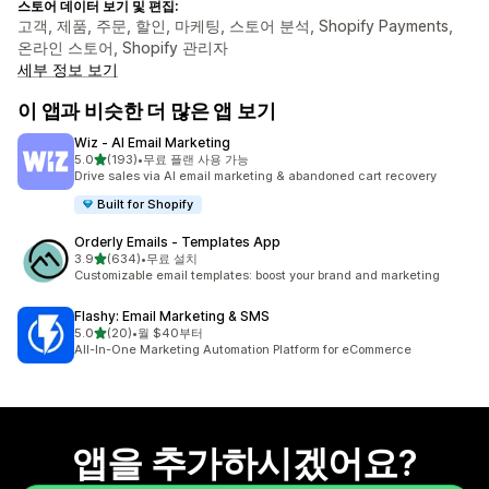
스토어 데이터 보기 및 편집:
고객, 제품, 주문, 할인, 마케팅, 스토어 분석, Shopify Payments,
온라인 스토어, Shopify 관리자
세부 정보 보기
이 앱과 비슷한 더 많은 앱 보기
Wiz ‑ AI Email Marketing
별 5개 중
5.0
(193)
•
무료 플랜 사용 가능
총 리뷰 193개
Drive sales via AI email marketing & abandoned cart recovery
Built for Shopify
Orderly Emails ‑ Templates App
별 5개 중
3.9
(634)
•
무료 설치
총 리뷰 634개
Customizable email templates: boost your brand and marketing
Flashy: Email Marketing & SMS
별 5개 중
5.0
(20)
•
월 $40부터
총 리뷰 20개
All-In-One Marketing Automation Platform for eCommerce
앱을 추가하시겠어요?