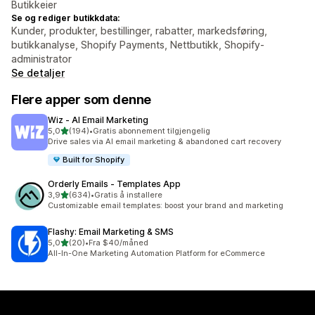
Butikkeier
Se og rediger butikkdata:
Kunder, produkter, bestillinger, rabatter, markedsføring,
butikkanalyse, Shopify Payments, Nettbutikk, Shopify-
administrator
Se detaljer
Flere apper som denne
Wiz ‑ AI Email Marketing
av 5 stjerner
5,0
(194)
•
Gratis abonnement tilgjengelig
Totalt 194 omtaler
Drive sales via AI email marketing & abandoned cart recovery
Built for Shopify
Orderly Emails ‑ Templates App
av 5 stjerner
3,9
(634)
•
Gratis å installere
Totalt 634 omtaler
Customizable email templates: boost your brand and marketing
Flashy: Email Marketing & SMS
av 5 stjerner
5,0
(20)
•
Fra $40/måned
Totalt 20 omtaler
All-In-One Marketing Automation Platform for eCommerce