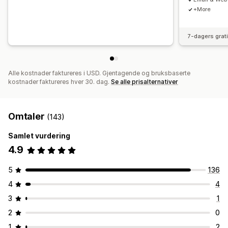
Innhenting av samtykker
+More
Liste for innhenting av e-postadresser
Utløsere og regler
Automasjoner
Målretting
Geolokalisering
Segmentering
7-dagers grat
Tagging
Sporing
Rapportering
Innsikt og tips
Analyse
A/B-testing
API-er og webhooker
Alle kostnader faktureres i USD. Gjentagende og bruksbaserte
kostnader faktureres hver 30. dag.
Se alle prisalternativer
Omtaler
(143)
Samlet vurdering
4.9
5
136
4
4
3
1
2
0
1
2