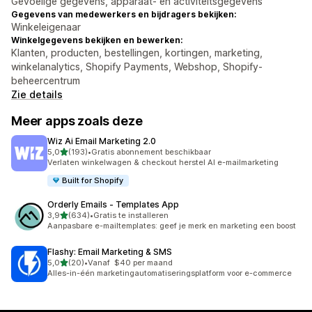
Gevoelige gegevens, apparaat- en activiteitsgegevens
Gegevens van medewerkers en bijdragers bekijken:
Winkeleigenaar
Winkelgegevens bekijken en bewerken:
Klanten, producten, bestellingen, kortingen, marketing,
winkelanalytics, Shopify Payments, Webshop, Shopify-
beheercentrum
Zie details
Meer apps zoals deze
Wiz Ai Email Marketing 2.0
van 5 sterren
5,0
(193)
•
Gratis abonnement beschikbaar
193 recensies in totaal
Verlaten winkelwagen & checkout herstel AI e-mailmarketing
Built for Shopify
Orderly Emails ‑ Templates App
van 5 sterren
3,9
(634)
•
Gratis te installeren
634 recensies in totaal
Aanpasbare e-mailtemplates: geef je merk en marketing een boost
Flashy: Email Marketing & SMS
van 5 sterren
5,0
(20)
•
Vanaf $40 per maand
20 recensies in totaal
Alles-in-één marketingautomatiseringsplatform voor e-commerce