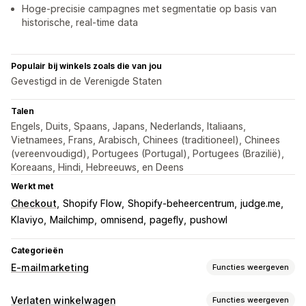
Hoge-precisie campagnes met segmentatie op basis van
historische, real-time data
Populair bij winkels zoals die van jou
Gevestigd in de Verenigde Staten
Talen
Engels, Duits, Spaans, Japans, Nederlands, Italiaans,
Vietnamees, Frans, Arabisch, Chinees (traditioneel), Chinees
(vereenvoudigd), Portugees (Portugal), Portugees (Brazilië),
Koreaans, Hindi, Hebreeuws, en Deens
Werkt met
Checkout
Shopify Flow
Shopify-beheercentrum
judge.me
Klaviyo
Mailchimp
omnisend
pagefly
pushowl
Categorieën
E-mailmarketing
Functies weergeven
Soorten campagnes
Verlaten winkelwagen
Functies weergeven