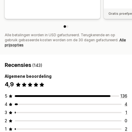
A/B-testen
API's en webhooks
Gratis proefp
Alle betalingen worden in USD gefactureerd. Terugkerende en op
gebruik gebaseerde kosten worden om de 30 dagen gefactureerd.
Alle
prijsopties
Recensies
(143)
Algemene beoordeling
4,9
5
136
4
4
3
1
2
0
1
2