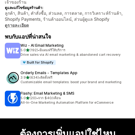
เจ้าของร้าน
ดูและแก้ไขข้อมูลร้านค้า:
ลูกค้า, สินค้า, คำสั่งซื้อ, ส่วนลด, การตลาด, การวิเคราะห์ร้านค้า,
Shopify Payments, ร้านค้าออนไลน์, ส่วนผู้ดูแล Shopify
ดูรายละเอียด
พบกับแอปที่น่าสนใจ
Wiz ‑ AI Email Marketing
เต็ม 5 ดาว
5.0
(192)
•
มีแผนฟรีให้บริการ
ทั้งหมด 192 รีวิว
Drive sales via AI email marketing & abandoned cart recovery
Built for Shopify
Orderly Emails ‑ Templates App
เต็ม 5 ดาว
3.9
(634)
•
ติดตั้งฟรี
ทั้งหมด 634 รีวิว
Customizable email templates: boost your brand and marketing
Flashy: Email Marketing & SMS
เต็ม 5 ดาว
5.0
(20)
•
จาก $40/เดือน
ทั้งหมด 20 รีวิว
All-In-One Marketing Automation Platform for eCommerce
ต้องการเพิ่มแอปใช่ไหม