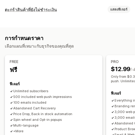
ประเภทแคมเปญ
ตะกร้าสินค้าที่ยังไม่ชำระเงิน
แสดงฟีเจอร์
แคมเปญอีเมล
การแจ้งเตือนแบบพุช
โซเชียลมีเดีย
จดหมายข่าว
การกู้คืนตะกร้าสินค้า
ป๊อปอัพ
แบบฟอร์ม
ส่วนลด
รางวัล
การโปรโมท
อีเมลการอีเมล
อีเมลเตือนความจำ
ป๊อปอัพการออก
แคมเปญส่วนบุคคล
อีเมลการเสนอสินค้าอื่นที่คล้ายกัน
อีเมลสำหรับตะกร้าสินค้า
การกำหนดราคา
โฆษณาแบบกำหนดเป้าหมายซ้ำ
การแจ้งเตือนแบบพุชบนเว็บ
อีเมลการชำระเงิน
เมื่อตั้งใจออก
ตะกร้าสินค้าที่ยังไม่ชำระเงิน
เลือกแผนที่เหมาะกับธุรกิจของคุณที่สุด
การส่งข้อความหลายช่องทาง
ตะกร้าสินค้าแบบข้ามอุปกรณ์
เรียกดูรายการที่ละทิ้ง
อีเมลต้อนรับ
อีเมลติดตามผล
อีเมลลดราคา
ป๊อปอัพการเลือกใช้
ข้อเสนอส่วนลด
ข้อเสนอที่มีเวลาจำกัด
อีเมลเกี่ยวกับสินค้ากลับเข้าสต็อก
อีเมลตอบกลับทุกครั้ง
FREE
PRO
เกมและการแข่งขัน
การติดตามคอนเวอร์ชัน
คำแนะนำสินค้า
แคมเปญ Drip
การสมัครใช้งาน
$12.99
ฟรี
/ เ
ขั้นตอนการทำงานอัตโนมัติ
แคมเปญที่กำหนดเอง
Only from $0.
ตัวเลือกการแสดงผล
push. Unlimite
การจัดการแคมเปญ
ฟีเจอร์
การสร้างแบรนด์ที่กำหนดเอง
เครื่องมือสร้างป๊อปอัพ
เครื่องมือแก้ไข
เทมเพลต
การสร้างด้วย AI
การแปล
Unlimited subscribers
ฟีเจอร์
รหัสส่วนลดที่กำหนดเอง
500 included web push impressions
ทริกเกอร์
เทมเพลต
วิดเจ็ตที่ปรับแต่งได้
การปรับให้เข้ากับท้องถิ่น
รหัสที่กำหนดเอง
แบบอักษรที่กำหนดเอง
Everything i
100 emails included
หลายภาษา
การทดสอบ A/B
กฎการกำหนดเป้าหมาย
การแก้ไขจำนวนมาก
นำเข้าและส่งออก
การปรับให้เข้ากับท้องถิ่น
Branding re
Abandoned Cart Recovery
3,000 web p
การติดตามพฤติกรรม
โดเมนอีเมล
รายชื่อการจัดเก็บสำหรับอีเมล
ทริกเกอร์และกฎ
Price Drop, Back in stock automation
3,000 email
Spin wheel and Opt-in popups
การทำงานอัตโนมัติ
การกำหนดเป้าหมาย
ตำแหน่งทางภูมิศาสตร์
Abandoned 
Multi-language
Product Br
การแบ่งกลุ่ม
การติดแท็ก
การติดตาม
การรายงาน
+More
Email & Web