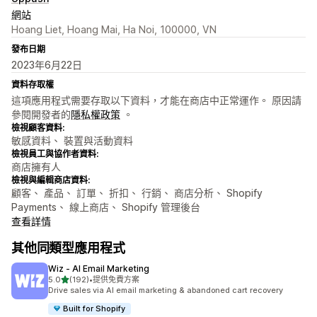
網站
Hoang Liet, Hoang Mai, Ha Noi, 100000, VN
發布日期
2023年6月22日
資料存取權
這項應用程式需要存取以下資料，才能在商店中正常運作。 原因請
參閱開發者的
隱私權政策
。
檢視顧客資料:
敏感資料、 裝置與活動資料
檢視員工與協作者資料:
商店擁有人
檢視與編輯商店資料:
顧客、 產品、 訂單、 折扣、 行銷、 商店分析、 Shopify
Payments、 線上商店、 Shopify 管理後台
查看詳情
其他同類型應用程式
Wiz ‑ AI Email Marketing
滿分 5 顆星
5.0
(192)
•
提供免費方案
共有 192 則評價
Drive sales via AI email marketing & abandoned cart recovery
Built for Shopify