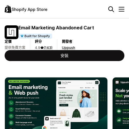
Shopify App Store
Email Marketing Abandoned Cart
Built for Shopify
定價
評分
開發者
提供免費方案
4.9
(143)
Uppush
安裝