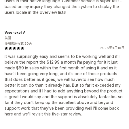
users in their native language. Customer service is super fast -
based on my inquiry they changed the system to display the
users locale in the overview lists!
Vasonoxol
美國
使用應用程式 20天
2026年4月18日
It was surprisingly easy and seems to be working well and if I
believe the report the $12.99 a month I'm paying for it it just
made $89 in sales within the first month of using it and as it
hasn't been going very long, and it's one of those products
that does better as it goes, we will havevto see how much
better it can do than it already has. But so far it exceeded my
expectations and if I had to add anything beyond the product
is great I would say and the support is absolutely fantastic.. so
far if they don't keep up the excellent above and beyond
support work that they've been providing well I'll come back
here and we'll revisit this five-star review.