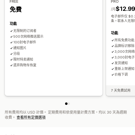
FREE
PRO
顯示選項
管理行銷活動
$12.9
免費
/月
自訂品牌行銷
彈出式視窗建立工具
自訂折扣代碼
觸發條件
編輯工具
範本
AI 生成內容
翻譯
本地化
自訂代碼
自訂字型
电子邮件仅 $0.35
範本
可自訂小工具
多國語言
A/B 測試
目標設定規則
行為追蹤
条。联系人无限
大量編輯
匯入和匯出
電子郵件網域
收集同意書
功能
電子郵件收集清單
觸發條件與規則
自動化
目標設定
地理位置
无限制的订阅者
功能
500次网络推送展示
分群
標記
追蹤
報告
深入分析與秘訣
分析
A/B 測試
所有免费功能
100封电子邮件
API 與 Webhook
品牌标识移除
通知图片
3,000次网
分段
3,000封电
限时特卖通知
发货通知
遗弃购物车恢复
重新上架通知
价格下调
7 天免費試用
所有費用均以 USD 計價。 定期費用和依使用量計費方案，均以 30 天為週期
收費。
查看所有定價選項