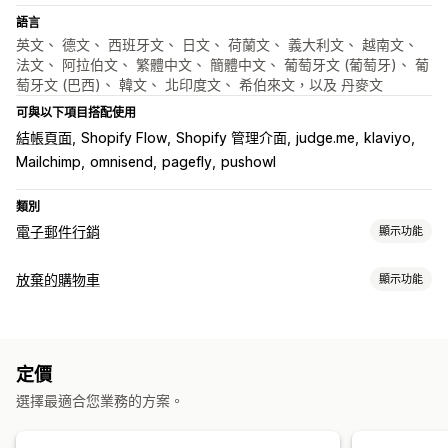
語言
英文、 德文、 西班牙文、 日文、 荷蘭文、 義大利文、 越南文、
法文、 阿拉伯文、 繁體中文、 簡體中文、 葡萄牙文 (葡萄牙)、 葡
萄牙文 (巴西)、 韓文、 北印度文、 希伯來文，以及 丹麥文
可與以下項目搭配使用
結帳頁面
Shopify Flow
Shopify 管理介面
judge.me
klaviyo
Mailchimp
omnisend
pagefly
pushowl
類別
電子郵件行銷
顯示功能
行銷活動類型
放棄的購物車
顯示功能
電子郵件行銷活動
推播通知
社群媒體
電子報
彈出式視窗
表單
購物車提醒
折扣
獎勵
促銷
追加銷售電子郵件
交叉銷售電子郵件
電子郵件提醒
退出彈出式視窗
個人化行銷活動
再行銷廣告
購物車電子郵件
結帳電子郵件
離開挽留行銷
放棄的購物車
定價
網頁推播通知
多管道傳送訊息
跨裝置購物車
瀏覽放棄內容
歡迎電子郵件
後續電子郵件
降價電子郵件
選擇最適合您業務的方案。
選擇加入彈出式視窗
折扣優惠
限時優惠
遊戲和比賽
轉換追蹤
補貨電子郵件
挽回電子郵件
商品推薦
連續電子郵件行銷活動
自動化工作流程
訂閱
自訂行銷活動