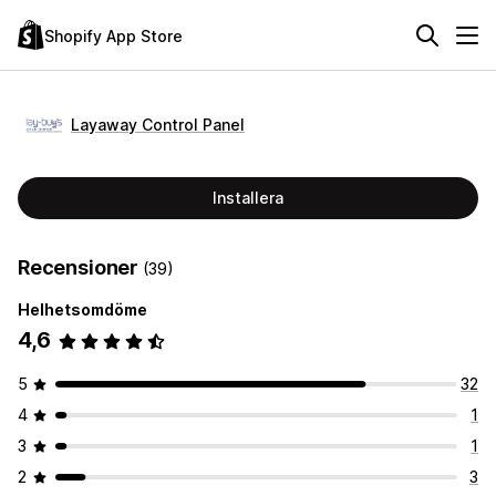
Shopify App Store
Layaway Control Panel
Installera
Recensioner
(39)
Helhetsomdöme
4,6
5
32
4
1
3
1
2
3