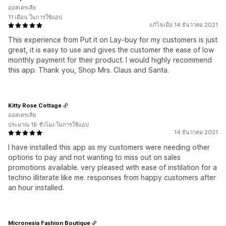
ออสเตรเลีย
11 เดือน ในการใช้แอป
แก้ไขเมื่อ 14 ธันวาคม 2021
This experience from Put it on Lay-buy for my customers is just
great, it is easy to use and gives the customer the ease of low
monthly payment for their product. I would highly recommend
this app. Thank you, Shop Mrs. Claus and Santa.
Kitty Rose Cottage
ออสเตรเลีย
ประมาณ 18 ชั่วโมง ในการใช้แอป
14 ธันวาคม 2021
I have installed this app as my customers were needing other
options to pay and not wanting to miss out on sales
promotions available. very pleased with ease of instilation for a
techno illiterate like me. responses from happy customers after
an hour installed.
Micronesia Fashion Boutique