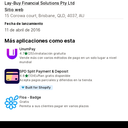
Lay-Buy Financial Solutions Pty Ltd
Sitio web
15 Corowa court, Brisbane, QLD, 4037, AU
Fecha de lanzamiento
11 de abril de 2016
Más aplicaciones como esta
UnumPay
de 5 estrellas
4.7
(25)
•
Instalación gratuita
25 reseñas en total
Vende más con varios métodos de pago en un solo lugar a nivel
mundial
SPD Split Payment & Deposit
de 5 estrellas
4.8
(134)
•
Plan gratis disponible
134 reseñas en total
Acepta pagos parciales y diferidos en la tienda.
Built for Shopify
Floa ‑ Badge
Gratis
Permita a sus clientes pagar en varios plazos