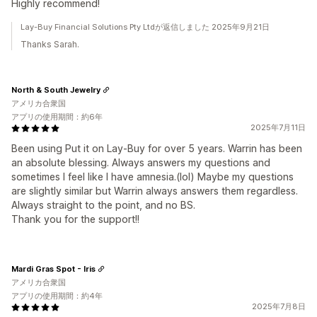
Highly recommend!
Lay-Buy Financial Solutions Pty Ltdが返信しました 2025年9月21日
Thanks Sarah.
North & South Jewelry
アメリカ合衆国
アプリの使用期間：約6年
2025年7月11日
Been using Put it on Lay-Buy for over 5 years. Warrin has been
an absolute blessing. Always answers my questions and
sometimes I feel like I have amnesia.(lol) Maybe my questions
are slightly similar but Warrin always answers them regardless.
Always straight to the point, and no BS.
Thank you for the support!!
Mardi Gras Spot - Iris
アメリカ合衆国
アプリの使用期間：約4年
2025年7月8日