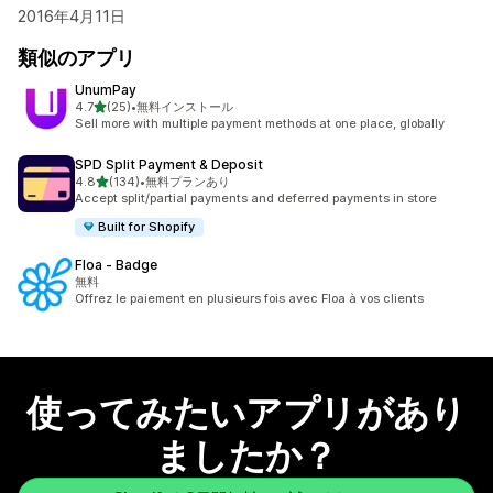
2016年4月11日
類似のアプリ
UnumPay
5つ星中
4.7
(25)
•
無料インストール
合計レビュー数：25件
Sell more with multiple payment methods at one place, globally
SPD Split Payment & Deposit
5つ星中
4.8
(134)
•
無料プランあり
合計レビュー数：134件
Accept split/partial payments and deferred payments in store
Built for Shopify
Floa ‑ Badge
無料
Offrez le paiement en plusieurs fois avec Floa à vos clients
使ってみたいアプリがあり
ましたか？