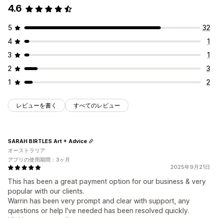
4.6
5
32
4
1
3
1
2
3
1
2
レビューを書く
すべてのレビュー
SARAH BIRTLES Art + Advice
オーストラリア
アプリの使用期間：3ヶ月
2025年9月21日
This has been a great payment option for our business & very
popular with our clients.
Warrin has been very prompt and clear with support, any
questions or help I've needed has been resolved quickly.