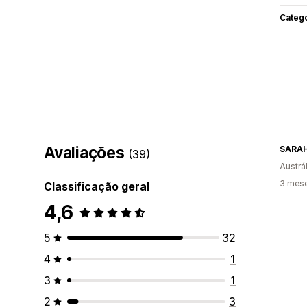
Categ
Avaliações
(39)
Austrál
3 mes
Classificação geral
4,6
5
32
4
1
3
1
2
3