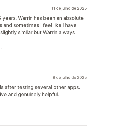
11 de julho de 2025
5 years. Warrin has been an absolute
 and sometimes I feel like I have
lightly similar but Warrin always
.
8 de julho de 2025
s after testing several other apps.
ve and genuinely helpful.