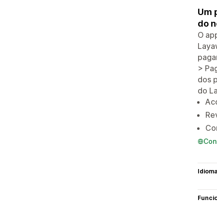
Um p
do n
O app
Laya
pagam
> Pa
dos p
do La
Ac
Rev
Con
Con
Idiom
Funci