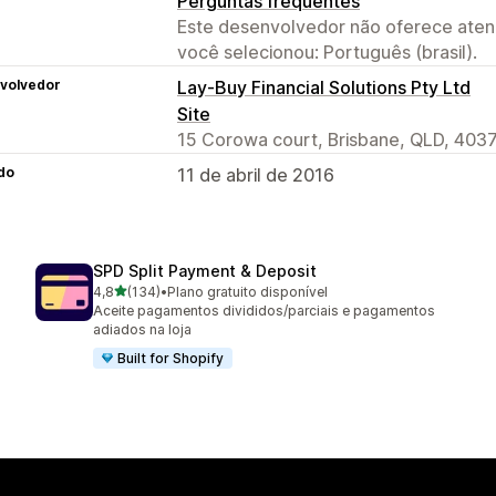
Perguntas frequentes
Este desenvolvedor não oferece atend
você selecionou: Português (brasil).
volvedor
Lay-Buy Financial Solutions Pty Ltd
Site
15 Corowa court, Brisbane, QLD, 4037
do
11 de abril de 2016
SPD Split Payment & Deposit
de 5 estrelas
4,8
(134)
•
Plano gratuito disponível
134 avaliações ao todo
Aceite pagamentos divididos/parciais e pagamentos
adiados na loja
Built for Shopify