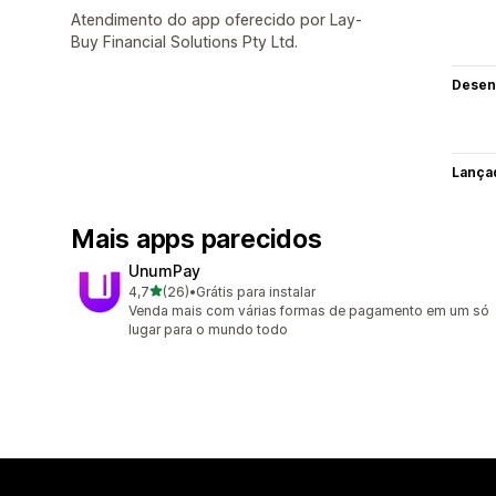
Atendimento do app oferecido por Lay-
Buy Financial Solutions Pty Ltd.
Desen
Lança
Mais apps parecidos
UnumPay
de 5 estrelas
4,7
(26)
•
Grátis para instalar
26 avaliações ao todo
Venda mais com várias formas de pagamento em um só
lugar para o mundo todo