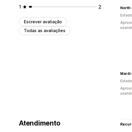
1
2
North 
Estado
Escrever avaliação
Aprox
usand
Todas as avaliações
Mardi 
Estado
Aprox
usand
Atendimento
Recur