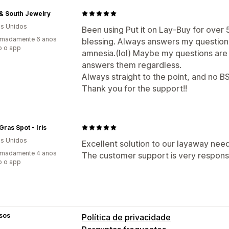
& South Jewelry
s Unidos
Been using Put it on Lay-Buy for over 
imadamente 6 anos
blessing. Always answers my questions
o o app
amnesia.(lol) Maybe my questions are s
answers them regardless.
Always straight to the point, and no BS
Thank you for the support!!
Gras Spot - Iris
s Unidos
Excellent solution to our layaway need
imadamente 4 anos
The customer support is very responsi
o o app
sos
Política de privacidade