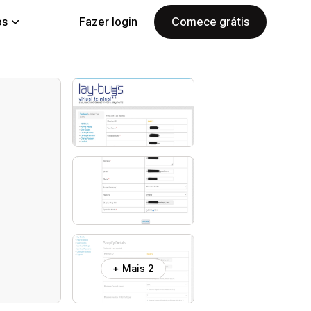
ps
Fazer login
Comece grátis
+ Mais 2