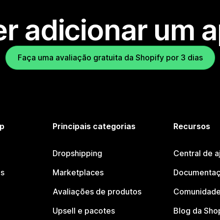
r adicionar um 
Faça uma avaliação gratuita da Shopify por 3 dias
p
Principais categorias
Recursos
Dropshipping
Central de a
os
Marketplaces
Documentaç
Avaliações de produtos
Comunidade
Upsell e pacotes
Blog da Sho