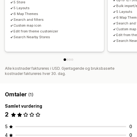
Up to 121 St
5 Store
Bulk import/
5 Layouts
5 Layouts
6 Map Themes
6 Map Them
Search and filters
Search and f
Custom map icon
Custom map 
Edit from theme customizer
Edit from th
Search Nearby Stores
Search Near
Alle kostnader faktureres i USD. Gjentagende og bruksbaserte
kostnader faktureres hver 30. dag.
Omtaler
(1)
Samlet vurdering
2
5
0
4
0