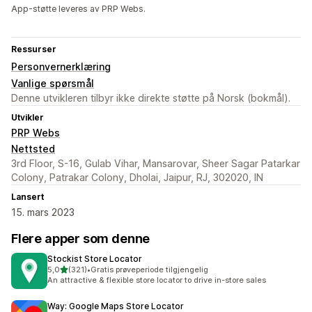
App-støtte leveres av PRP Webs.
Ressurser
Personvernerklæring
Vanlige spørsmål
Denne utvikleren tilbyr ikke direkte støtte på Norsk (bokmål).
Utvikler
PRP Webs
Nettsted
3rd Floor, S-16, Gulab Vihar, Mansarovar, Sheer Sagar Patarkar
Colony, Patrakar Colony, Dholai, Jaipur, RJ, 302020, IN
Lansert
15. mars 2023
Flere apper som denne
Stockist Store Locator
av 5 stjerner
5,0
(321)
•
Gratis prøveperiode tilgjengelig
Totalt 321 omtaler
An attractive & flexible store locator to drive in-store sales
Way: Google Maps Store Locator