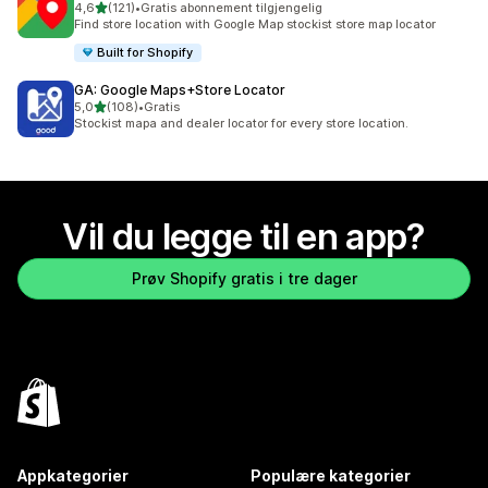
av 5 stjerner
4,6
(121)
•
Gratis abonnement tilgjengelig
Totalt 121 omtaler
Find store location with Google Map stockist store map locator
Built for Shopify
GA: Google Maps+Store Locator
av 5 stjerner
5,0
(108)
•
Gratis
Totalt 108 omtaler
Stockist mapa and dealer locator for every store location.
Vil du legge til en app?
Prøv Shopify gratis i tre dager
Appkategorier
Populære kategorier