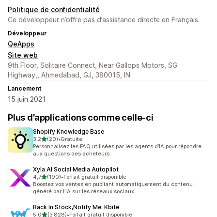
Politique de confidentialité
Ce développeur n’offre pas d’assistance directe en Français.
Développeur
QeApps
Site web
9th Floor, Solitaire Connect, Near Gallops Motors, SG
Highway,, Ahmedabad, GJ, 380015, IN
Lancement
15 juin 2021
Plus d’applications comme celle-ci
Shopify Knowledge Base
étoile(s) sur 5
3,2
(20)
•
Gratuite
20 avis au total
Personnalisez les FAQ utilisées par les agents d’IA pour répondre
aux questions des acheteurs
Xyla AI Social Media Autopilot
étoile(s) sur 5
4,7
(190)
•
Forfait gratuit disponible
190 avis au total
Boostez vos ventes en publiant automatiquement du contenu
généré par l’IA sur les réseaux sociaux
Back In Stock,Notify Me: Kbite
étoile(s) sur 5
5,0
(3 828)
•
Forfait gratuit disponible