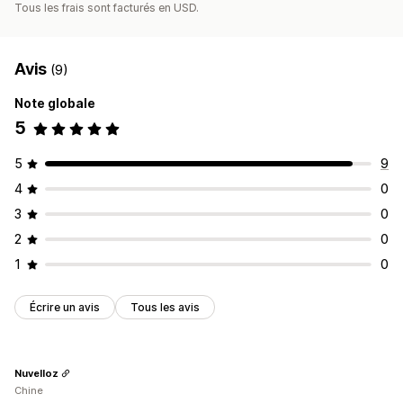
Tous les frais sont facturés en USD.
Avis
(9)
Note globale
5
5
9
4
0
3
0
2
0
1
0
Écrire un avis
Tous les avis
Nuvelloz
Chine