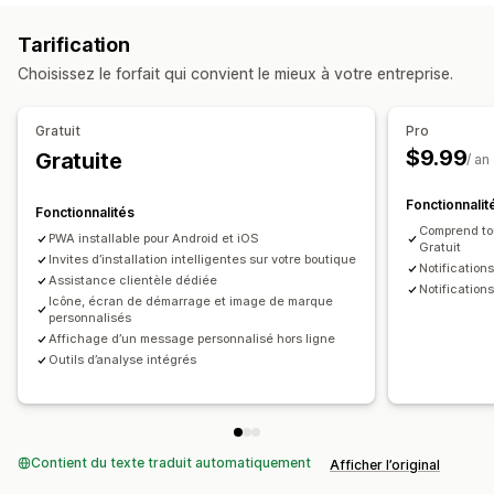
Devises multiples
Multilingue
Tarification
Prévisualisation en temps réel
Choisissez le forfait qui convient le mieux à votre entreprise.
Synchronisation en temps réel
Notifications push
Gratuit
Pro
Notifications automatiques
Personnalisation
Promotions
$9.99
Gratuite
/ an
Supports enrichis
Programmation
Fonctionnalit
Notifications personnalisées
Fonctionnalités
Comprend tou
PWA installable pour Android et iOS
Gratuit
Invites d’installation intelligentes sur votre boutique
Notification
Assistance clientèle dédiée
Notification
Icône, écran de démarrage et image de marque
personnalisés
Affichage d’un message personnalisé hors ligne
Outils d’analyse intégrés
Contient du texte traduit automatiquement
Afficher l’original