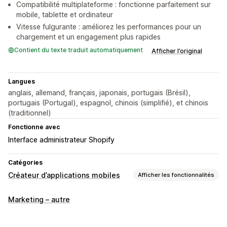
Compatibilité multiplateforme : fonctionne parfaitement sur
mobile, tablette et ordinateur
Vitesse fulgurante : améliorez les performances pour un
chargement et un engagement plus rapides
Contient du texte traduit automatiquement
Afficher l’original
Langues
anglais, allemand, français, japonais, portugais (Brésil),
portugais (Portugal), espagnol, chinois (simplifié), et chinois
(traditionnel)
Fonctionne avec
Interface administrateur Shopify
Catégories
Créateur d’applications mobiles
Afficher les fonctionnalités
Personnalisation
Marketing – autre
Création d’applications
Bannières
Page d’accueil
Page du panier
Pages de produit
Collections