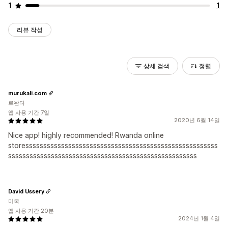
1
1
리뷰 작성
상세 검색
정렬
murukali.com
르완다
앱 사용 기간 7일
2020년 6월 14일
Nice app! highly recommended! Rwanda online
storessssssssssssssssssssssssssssssssssssssssssssssssssssss
sssssssssssssssssssssssssssssssssssssssssssssssssssss
David Ussery
미국
앱 사용 기간 20분
2024년 1월 4일