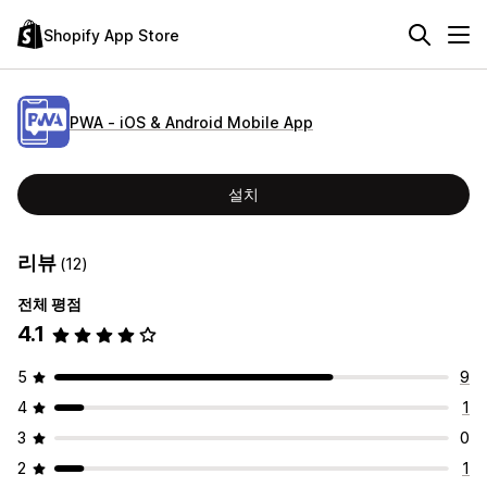
Shopify App Store
PWA ‑ iOS & Android Mobile App
설치
리뷰
(12)
전체 평점
4.1
5
9
4
1
3
0
2
1