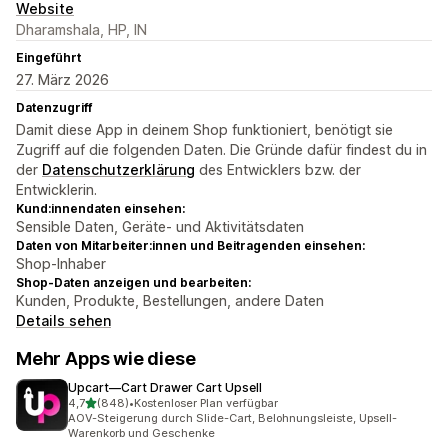
Website
Dharamshala, HP, IN
Eingeführt
27. März 2026
Datenzugriff
Damit diese App in deinem Shop funktioniert, benötigt sie
Zugriff auf die folgenden Daten. Die Gründe dafür findest du in
der
Datenschutzerklärung
des Entwicklers bzw. der
Entwicklerin.
Kund:innendaten einsehen:
Sensible Daten, Geräte- und Aktivitätsdaten
Daten von Mitarbeiter:innen und Beitragenden einsehen:
Shop-Inhaber
Shop-Daten anzeigen und bearbeiten:
Kunden, Produkte, Bestellungen, andere Daten
Details sehen
Mehr Apps wie diese
Upcart—Cart Drawer Cart Upsell
von 5 Sternen
4,7
(848)
•
Kostenloser Plan verfügbar
848 Rezensionen insgesamt
AOV-Steigerung durch Slide-Cart, Belohnungsleiste, Upsell-
Warenkorb und Geschenke