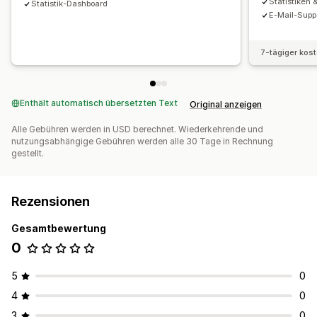
Statistiken 
Statistik-Dashboard
E-Mail-Supp
7-tägiger kos
Enthält automatisch übersetzten Text
Original anzeigen
Alle Gebühren werden in USD berechnet. Wiederkehrende und
nutzungsabhängige Gebühren werden alle 30 Tage in Rechnung
gestellt.
Rezensionen
Gesamtbewertung
0
5
0
4
0
3
0