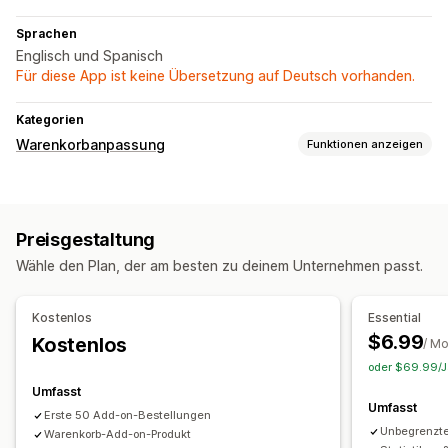
Sprachen
Englisch und Spanisch
Für diese App ist keine Übersetzung auf Deutsch vorhanden.
Kategorien
Warenkorbanpassung
Funktionen anzeigen
Warenkorbanzeige
Werbeaktionen
Geschenkverpackung
Preisgestaltung
Upselling
Wähle den Plan, der am besten zu deinem Unternehmen passt.
Produktempfehlungen
Kostenlose Geschenke
Kostenlos
Essential
$6.99
Kostenlos
/ M
oder $69.99/Ja
Umfasst
Umfasst
Erste 50 Add-on-Bestellungen
Unbegrenzt
Warenkorb-Add-on-Produkt