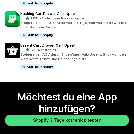
Built for Shopify
Kaching CartDrawer Cart Upsell
von 5 Sternen
5,0
(1.138)
•
Kostenloser Plan verfügbar
1138 Rezensionen insgesamt
Steigere deinen AOV: Slide-Warenkorb, Upsell-Warenkorb & Leiste
für kostenlosen Versand
Built for Shopify
Essent Cart Drawer Cart Upsell
von 5 Sternen
5,0
(806)
•
Kostenlos
806 Rezensionen insgesamt
Steigere den AOV durch Slide-Warenkorb-Upsells, Sticky-„In den
Warenkorb“-Leiste und Belohnungsleiste
Built for Shopify
Möchtest du eine App
hinzufügen?
Shopify 3 Tage kostenlos testen