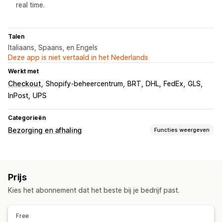
real time.
Talen
Italiaans, Spaans, en Engels
Deze app is niet vertaald in het Nederlands
Werkt met
Checkout
Shopify-beheercentrum
BRT
DHL
FedEx
GLS
InPost
UPS
Categorieën
Bezorging en afhaling
Functies weergeven
Bezorgopties
Meerdere locaties
Adresvalidatie
Verzendlabels
Prijs
Afhaalopties
Kies het abonnement dat het beste bij je bedrijf past.
Meerdere locaties
Planning
Tracking in realtime
Free