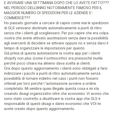
E AVVISARE UNA SETTIMANA DOPO CHE LO AVETE FATTO???
NEL PERIODO DELL'ANNO NOTORIAMENTE FAMOSO PER IL
MAGGIOR NUMERO DI SPEDIZIONI PER LE AZIENDE E-
COMMERCE???
Ho passato giornate a cercare di capire come mai le spedizioni
di GLS venivano destinate automaticamente a punti di ritiro
senza che i clienti gli scegliessero. Per poi capire che era colpa
vostra che avete attivato auotmazioni senza dare la possibilità
agli esercenti di decidere se attivare oppure no e senza darci il
tempo di organizzare le impostazioni per questo.
Già prima di questa automazione la vostra app per i clienti
shopify non plus (come il sottoscritto) era pressoché inutile
perché poco chiara ma almeno dava scelta ai clienti.
Ora dopo questo aggiornamento i clienti sono obbligati a farsi
indirizzare i pacchi a punti di ritiro automaticamente senza
possibilità di tornare indietro nel caso i punti non fossero
ottimali per loro perchè l 'automazione avviene a ordine
completato. Mi sembra quasi illegale questa cosa e mi sta
creando disagi organizzativi oltre che economici. Vi avviso che
sono stato costretto a disattivare la vostra app che GLS è
responsabile di questi disagi e danni economici che VOI mi
avete creato dopo questo aggiornamento.