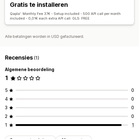
Gratis te installeren
Sms-meldingen
E-mailmeldingen
Bestellingen volgen
Webpushmeldingen
Trackingpagina's
Qapla': Monthly Fee 37€ - Setup included - 500 API call per month
included - 0,01€ each extra API call. GLS: FREE
Alle betalingen worden in USD gefactureerd.
Recensies
(1)
Algemene beoordeling
1
5
0
4
0
3
0
2
0
1
1